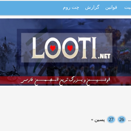
یت
قوانین
گزارش
چت روم
.
26
27
پسین »