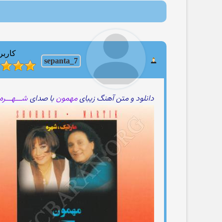
کاربر
sepanta_7
دانلود و متن آهنگ زیبای
مهمون
با صدای
شـــهـــره