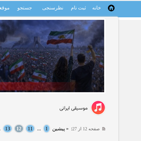
خانه
ثبت نام
نظرسنجی
جستجو
موقع
موسیقی ایرانی
:
« پیشین
1
...
11
12
13
..
صفحه 12 از 27