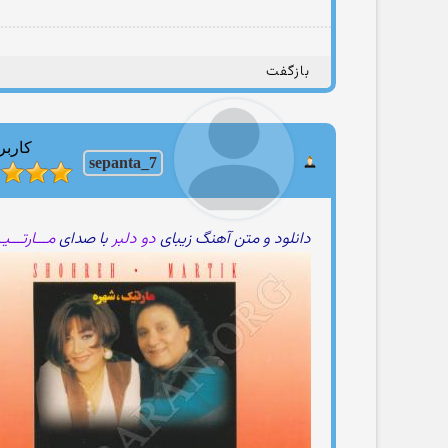
بازگفت
کاربر
sepanta_7
دانلود و متن آهنگ زیبای
دو دلبر
با صدای
مـــارتـــی