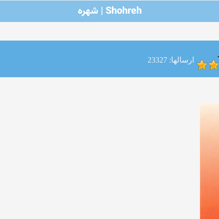
Shohreh | شهره
ارسالها: 23327