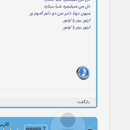
دل من میشمره شبا ستاره
میون دوتا دلبر من دو دلم کدوم ور
اینور برم یا اونور
اینور برم یا اونور
بازگفت
کاربر
sepanta_7