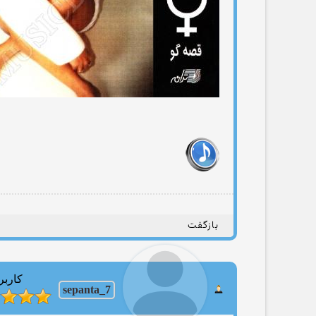
بازگفت
کاربر
sepanta_7