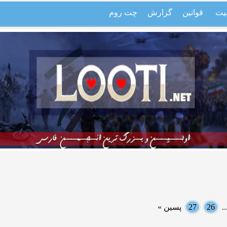
یت
قوانین
گزارش
چت روم
.
26
27
پسین »