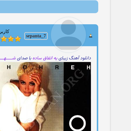
کاربر
sepanta_7
دانلود آهنگ زیبای
یه اتفاق ساده
با صدای
شـــــهــــ