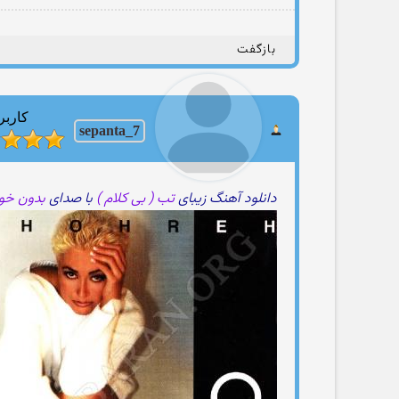
بازگفت
کاربر
sepanta_7
دانلود آهنگ زیبای
تب ( بی کلام )
با صدای
بدون خوا