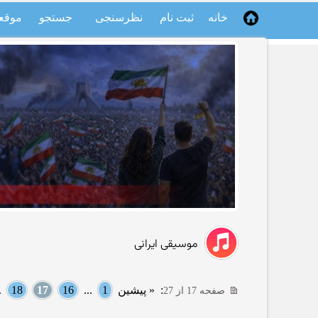
خانه
ثبت نام
نظرسنجی
جستجو
موقع
موسیقی ایرانی
:
« پیشین
1
...
16
17
18
..
صفحه 17 از 27