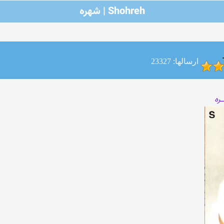
Shohreh | شهره
ارسالها: 23327
ـره