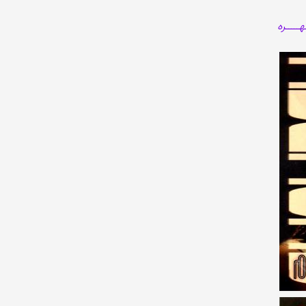
هـــــره