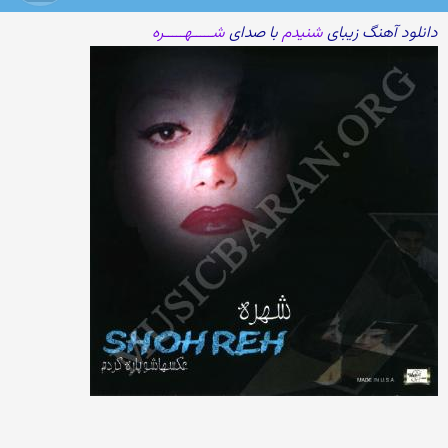
دانلود آهنگ زیبای
شنیدم
با صدای
شـــــهـــــره