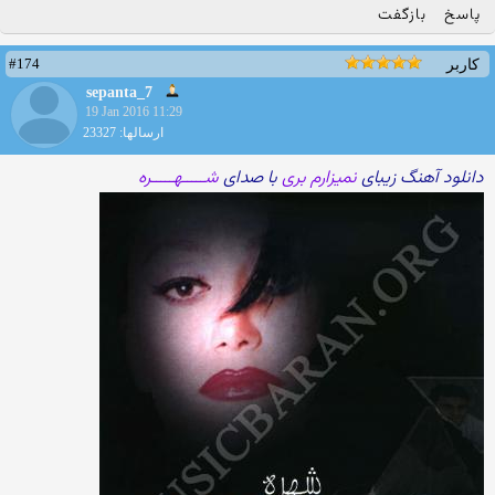
پاسخ
بازگفت
#174
کاربر
sepanta_7
19 Jan 2016 11:29
ارسالها: 23327
دانلود آهنگ زیبای
نمیزارم بری
با صدای
شـــــهـــــره