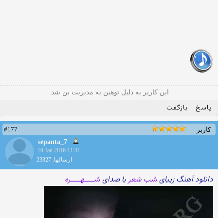
این کاربر به دلیل توهین به مدیریت بن شد.
پاسخ
بازگفت
#177
کاربر
sepanta_7
19 Jan 2016 11:31
ارسالها: 23327
دانلود آهنگ زیبای
شب شعر
با صدای
شـــــهـــــره