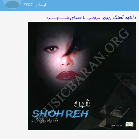
ارسالها: 23327
دانلود آهنگ زیبای
عروسی
با صدای
شـــــهـــــره