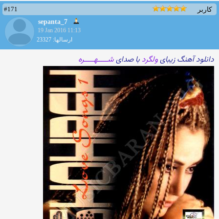
#171
کاربر
sepanta_7
19 Jan 2016 11:13
ارسالها: 23327
دانلود آهنگ زیبای
ولگرد
با صدای
شـــــهـــــره