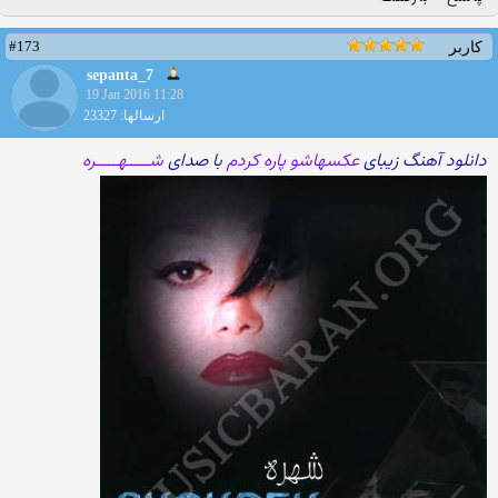
#173
کاربر
sepanta_7
19 Jan 2016 11:28
ارسالها: 23327
دانلود آهنگ زیبای
عکسهاشو پاره کردم
با صدای
شـــــهـــــره