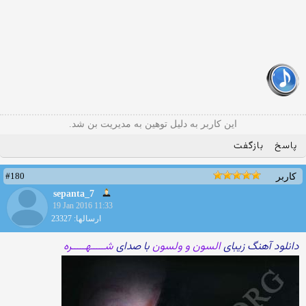
این کاربر به دلیل توهین به مدیریت بن شد.
پاسخ
بازگفت
#180
کاربر
sepanta_7
19 Jan 2016 11:33
ارسالها: 23327
دانلود آهنگ زیبای
السون و ولسون
با صدای
شـــــهـــــره