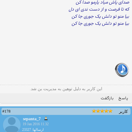
صدای پاش میاد یارمو صدا کن
که تا فرصت و از دست ندی ای دل
بیا منو تو دلش یک جوری جا کن
بیا منو تو دلش یک جوری جا کن
این کاربر به دلیل توهین به مدیریت بن شد.
پاسخ
بازگفت
#178
کاربر
sepanta_7
19 Jan 2016 11:32
ارسالها: 23327