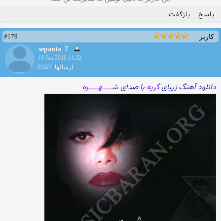
پاسخ
بازگفت
#179
کاربر
sepanta_7
19 Jan 2016 11:32
ارسالها: 23327
دانلود آهنگ زیبای
گریه
با صدای
شـــــهـــــره