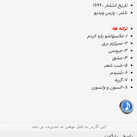
تاریخ انتشار : ۱۹۹۹
ناشر : پارس ویدیو
ترانه ها:
۱-عکسهاشو پاره کردم
۲-نمیزارم بری
۳-عروسی
۴-عشق
۵-شب شعر
۶-شنیدم
۷-گریه
۸-السون و ولسون
این کاربر به دلیل توهین به مدیریت بن شد.
پاسخ
بازگفت