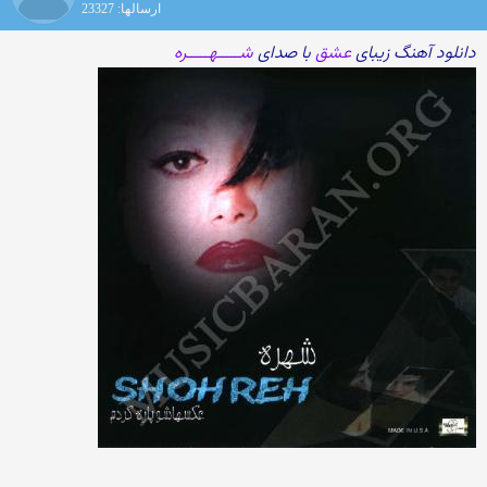
ارسالها: 23327
دانلود آهنگ زیبای
عشق
با صدای
شـــــهـــــره