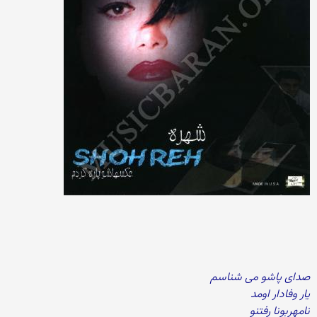
صدای پاشو می شناسم
یار وفادار اومد
نامهربونا رفتنو