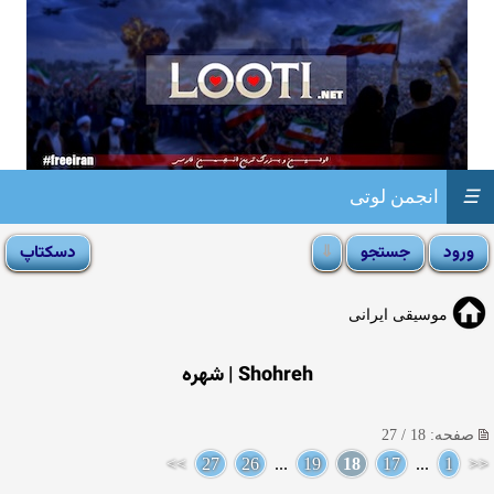
☰
انجمن لوتی
موسیقی ایرانی
Shohreh | شهره
صفحه: 18 / 27
>>
27
26
...
19
18
17
...
1
<<