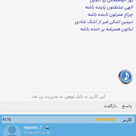
روز خوشبختی رو دیدین
الهی عشقتون پاینده باشه
چراغ عمرتون تابنده باشه
نبینین اشکی غیر از اشک شادی
لباتون همیشه پر خنده باشه
این کاربر به دلیل توهین به مدیریت بن شد.
پاسخ
بازگفت
#176
کاربر
sepanta_7
19 Jan 2016 11:30