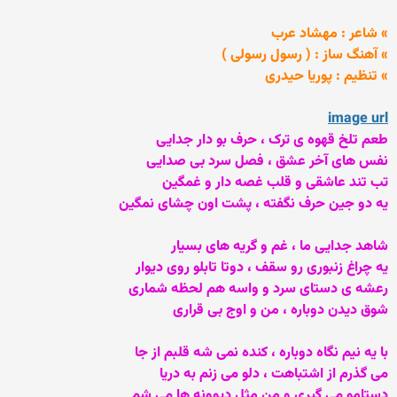
» شاعر : مهشاد عرب
» آهنگ ساز : ( رسول رسولی )
» تنظیم : پوریا حیدری
image url
طعم تلخ قهوه ی ترک ، حرف بو دار جدایی
نفس های آخر عشق ، فصل سرد بی صدایی
تب تند عاشقی و قلب غصه دار و غمگین
یه دو جین حرف نگفته ، پشت اون چشای نمگین
شاهد جدایی ما ، غم و گریه های بسیار
یه چراغ زنبوری رو سقف ، دوتا تابلو روی دیوار
رعشه ی دستای سرد و واسه هم لحظه شماری
شوق دیدن دوباره ، من و اوج بی قراری
با یه نیم نگاه دوباره ، کنده نمی شه قلبم از جا
می گذرم از اشتباهت ، دلو می زنم به دریا
دستامو می گیری و من مثل دیوونه ها می شم