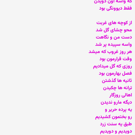
که واسه اون دویدن
فقط دیوونگی بود
از کوچه های غربت
محو چشای گل شد
دست من و نگاهت
واسه سپیده پر شد
هر روز غروب که میشد
وقت قرارمون بود‏
روزی که گل میدادیم
فصل بهارمون بود
ثانیه ها گذشتن
ترانه ها چکیدن
اهالی روزگار
دیگه مارو ندیدن
یه پرده حریر و
رو بختمون کشیدیم
طبق یه سنت زرد
دویدیم و دویدیم