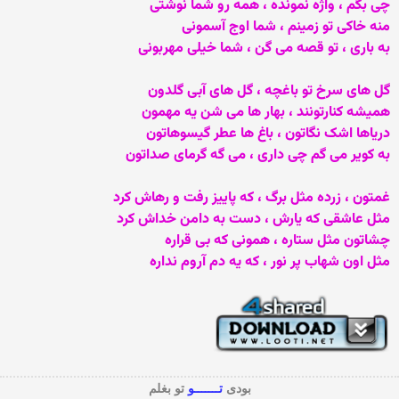
چی بگم ، واژه نمونده ، همه رو شما نوشتی
منه خاکی تو زمینم ، شما اوج آسمونی
به باری ، تو قصه می گن ، شما خیلی مهربونی
گل های سرخ تو باغچه ، گل های آبی گلدون
همیشه کنارتونند ، بهار ها می شن یه مهمون
دریاها اشک نگاتون ، باغ ها عطر گیسوهاتون
به کویر می گم چی داری ، می گه گرمای صداتون
غمتون ، زرده مثل برگ ، که پاییز رفت و رهاش کرد
مثل عاشقی که یارش ، دست به دامن خداش کرد
چشاتون مثل ستاره ، همونی که بی قراره
مثل اون شهاب پر نور ، که یه دم آروم نداره
بودی
تـــــــو
تو بغلم