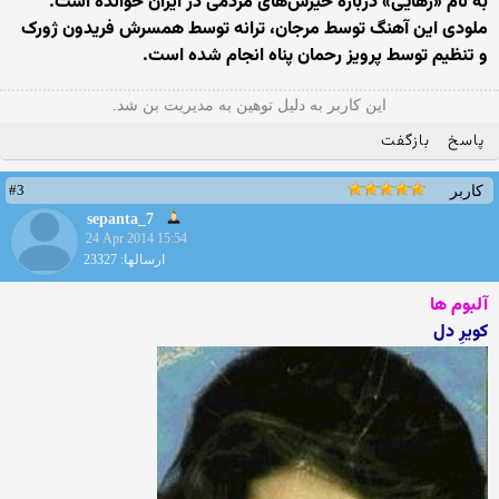
به نام «رهایی» درباره خیزش‌های مردمی در ایران خوانده است.
ملودی این آهنگ توسط مرجان، ترانه توسط همسرش فریدون ژورک
و تنظیم توسط پرویز رحمان پناه انجام شده است.
این کاربر به دلیل توهین به مدیریت بن شد.
پاسخ
بازگفت
#3
کاربر
sepanta_7
24 Apr 2014 15:54
ارسالها: 23327
آلبوم ها
کویرِ دل