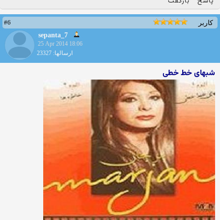
پاسخ
بازگفت
#6
کاربر
sepanta_7
25 Apr 2014 18:06
ارسالها: 23327
شبهای خط خطی