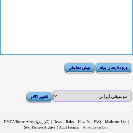
|
Moderator List
|
FAQ
|
How To
|
Rules
|
News
|
DMCA/Report Abuse (گزارش)
Sexy Pictures Archive
|
Adult Forums
|
Advertise on Looti