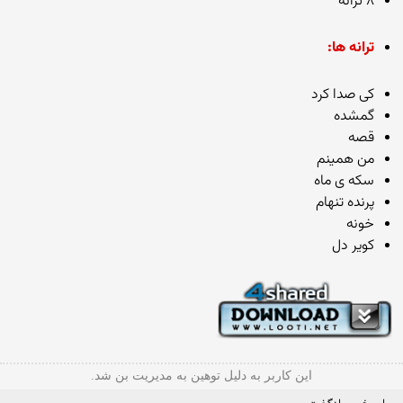
۸ ترانه
ترانه ها:
کی صدا کرد
گمشده
قصه
من همینم
سکه ی ماه
پرنده تنهام
خونه
کویر دل
این کاربر به دلیل توهین به مدیریت بن شد.