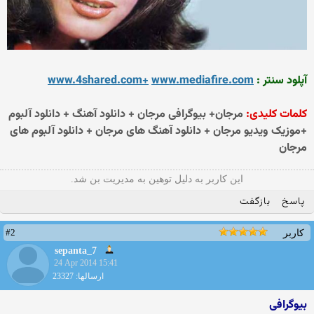
آپلود سنتر :
www.mediafire.com
www.4shared.com+
کلمات کلیدی:
مرجان+ بیوگرافی مرجان + دانلود آهنگ + دانلود آلبوم
+موزیک ویدیو مرجان + دانلود آهنگ های مرجان + دانلود آلبوم های
مرجان
این کاربر به دلیل توهین به مدیریت بن شد.
پاسخ
بازگفت
#2
کاربر
sepanta_7
24 Apr 2014 15:41
ارسالها: 23327
بیوگرافی