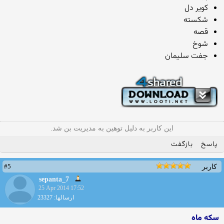
کویر دل
شکسته
قصه
شوخ
جفت سلیمان
این کاربر به دلیل توهین به مدیریت بن شد.
پاسخ
بازگفت
#5
کاربر
sepanta_7
25 Apr 2014 17:52
ارسالها: 23327
سکه ماه