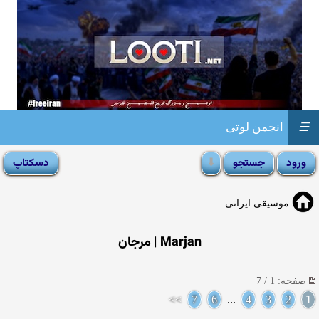
☰
انجمن لوتی
موسیقی ایرانی
Marjan | مرجان
صفحه: 1 / 7
>>
7
6
...
4
3
2
1