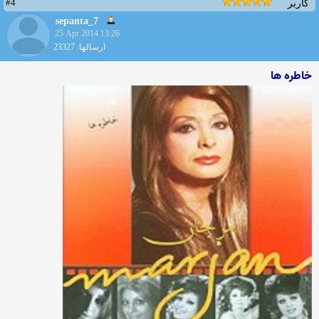
#4
کاربر
sepanta_7
25 Apr 2014 13:26
ارسالها: 23327
خاطره ها