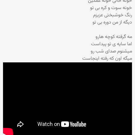
خونه خالی خونه غمگین
خونه سوت و کره بی تو
رنگ خوشبختی عزیزم
دیگه از من دوره بی تو
مه گرفته کوچه هارو
اما سایه ی تو پیداست
میشنوم صدای شب رو
میگه اون که رفته اینجاست