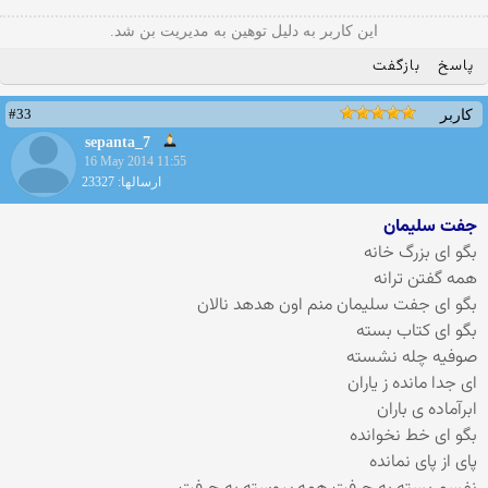
این کاربر به دلیل توهین به مدیریت بن شد.
پاسخ
بازگفت
#33
کاربر
sepanta_7
16 May 2014 11:55
ارسالها: 23327
جفت سلیمان
بگو ای بزرگ خانه
همه گفتن ترانه
بگو ای جفت سلیمان منم اون هدهد نالان
بگو ای کتاب بسته
صوفیه چله نشسته
ای جدا مانده ز یاران
ابرآماده ی باران
بگو ای خط نخوانده
پای از پای نمانده