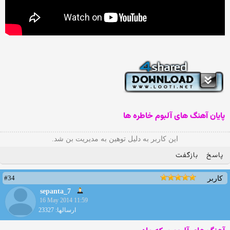
پایان آهنگ های آلبوم خاطره ها
این کاربر به دلیل توهین به مدیریت بن شد.
پاسخ
بازگفت
#34
کاربر
sepanta_7
16 May 2014 11:59
ارسالها: 23327