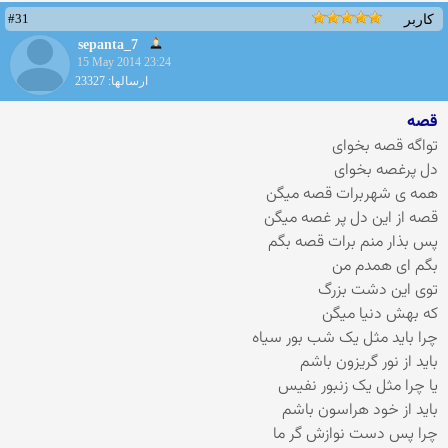
#31
کاربر
sepanta_7
15 May 2014 23:24
ارسالها: 23327
قصه
تواگه قصه بخوای
دل پرغصه بخوای
همه ی شهربرات قصه میگن
قصه از این دل پر غصه میگن
پس بذار منم برات قصه بگم
بگم ای همدم من
توی این دشت بزرگ
که بهش دنیا میگن
چرا باید مثل یک شب بور سیاه
باید از نور گریزون باشم
یا چرا مثل یک زنبور نفیس
باید از خود هراسون باشم
چرا پس دست نوازش گر ما