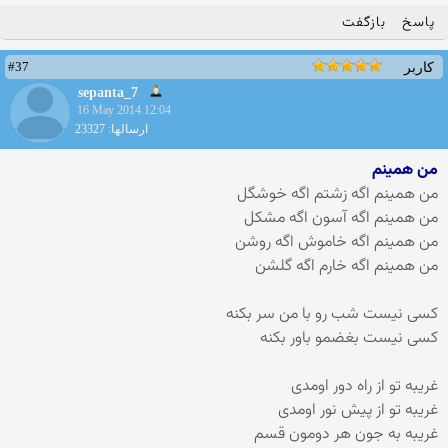
پاسخ
بازگفت
#37
کاربر
sepanta_7
16 May 2014 12:04
ارسالها: 23327
من همینم
من همینم اگه زشتم اگه خوشگل
من همینم اگه آسون اگه مشکل
من همینم اگه خاموش اگه روشن
من همینم اگه خارم اگه گلشن
کسی نیست شب رو با من سر بکنه
کسی نیست بغضمو باور بکنه
غریبه تو از راه دور اومدی
غریبه تو از پیش نور اومدی
غریبه به جون هر دومون قسم