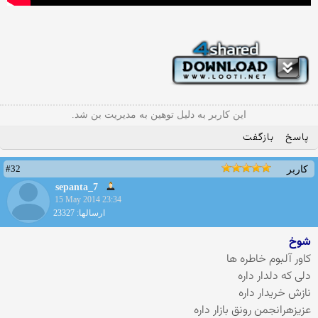
این کاربر به دلیل توهین به مدیریت بن شد.
پاسخ
بازگفت
#32
کاربر
sepanta_7
15 May 2014 23:34
ارسالها: 23327
شوخ
کاور آلبوم خاطره ها
دلی که دلدار داره
نازش خریدار داره
عزیزهرانجمن رونق بازار داره