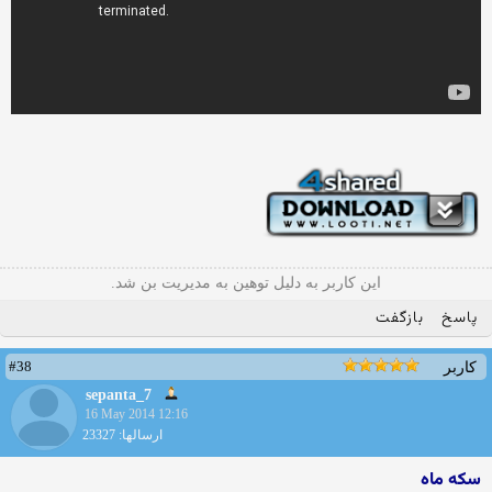
این کاربر به دلیل توهین به مدیریت بن شد.
پاسخ
بازگفت
#38
کاربر
sepanta_7
16 May 2014 12:16
ارسالها: 23327
سکه ماه