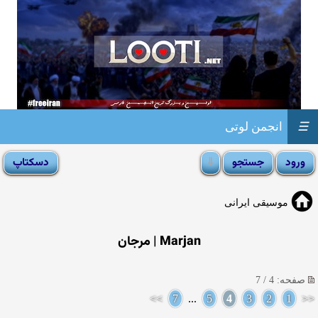
☰
انجمن لوتی
موسیقی ایرانی
Marjan | مرجان
صفحه: 4 / 7
>>
7
...
5
4
3
2
1
<<