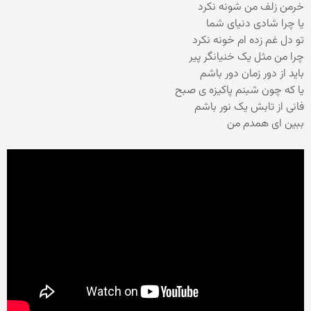
خرمن زلف من شونه نکرد
یا چرا شادی دنیای شما
تو دل غم زده ام خونه نکرد
چرا من مثل یک خنیانگر پیر
باید از دور زمان دور باشم
یا که چون شبنم پاکیزه ی صبح
فانی از تابش یک نور باشم
ببین ای همدم من