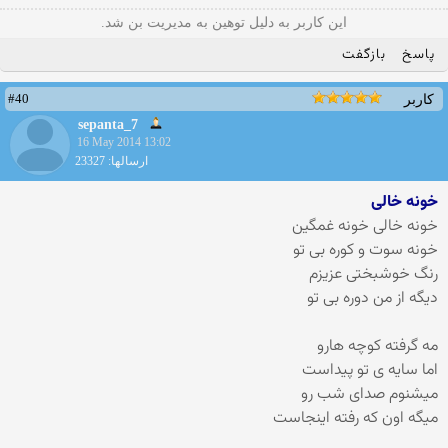
این کاربر به دلیل توهین به مدیریت بن شد.
پاسخ
بازگفت
#40
کاربر
sepanta_7
16 May 2014 13:02
ارسالها: 23327
خونه خالی
خونه خالی خونه غمگین
خونه سوت و کوره بی تو
رنگ خوشبختی عزیزم
دیگه از من دوره بی تو
مه گرفته کوچه هارو
اما سایه ی تو پیداست
میشنوم صدای شب رو
میگه اون که رفته اینجاست