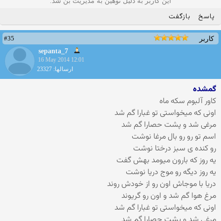
این کاربر به دلیل توهین به مدیریت بن شد.
پاسخ
بازگفت
#35
کاربر
sepanta_7
16 May 2014 12:01
ارسالها: 23327
گمشده
کاور آلبوم سکه ماه
اونی که میخواستی تو غبارا گم شد
مرغی شد و پشت حصارا گم شد
اسم تو رو رو بال مرغا نوشت
رو کنده ی سبز درختا نوشت
یه روز که بارون میومد بهش گفت
یه روز دیگه رو موج دریا نوشت
دریا با موجاش اون رو از خودش روند
مرغ هوا گم شد و اون رو گریوند
اونی که میخواستی تو غبارا گم شد
مرغی شد و پشت حصارا گم شد