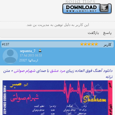
این کاربر به دلیل توهین به مدیریت بن شد.
پاسخ
بازگفت
#137
کاربر
sepanta_7
17 Jul 2015 16:53
ارسالها: 23327
دانلود آهنگ فوق العاده زیبای
مرد عشق
با صدای
شهرام صولتی
+ متن
ترانه