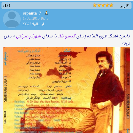
#131
کاربر
sepanta_7
17 Jul 2015 16:43
ارسالها: 23327
دانلود آهنگ فوق العاده زیبای
گیسو طلا
با صدای
شهرام صولتی
+ متن
ترانه