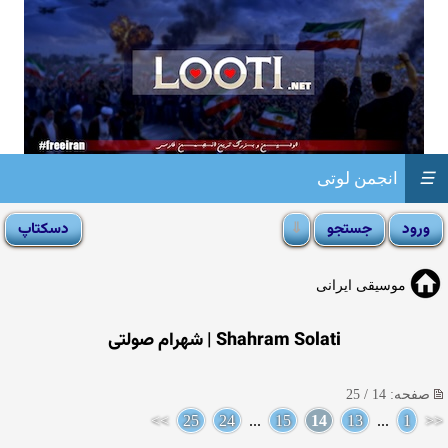
☰
انجمن لوتی
موسیقی ایرانی
Shahram Solati | شهرام صولتی
صفحه: 14 / 25
>>
25
24
...
15
14
13
...
1
<<