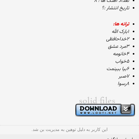
تعداد آهنگ ها : ۸
تاریخ انتشار :؟
ترانه ها:
۱بارک الله
۲خداحافظی
۳مرد عشق
۴خانومه
۵خواب
۶بیا ببینمت
۷صبر
۸رسوا
این کاربر به دلیل توهین به مدیریت بن شد.