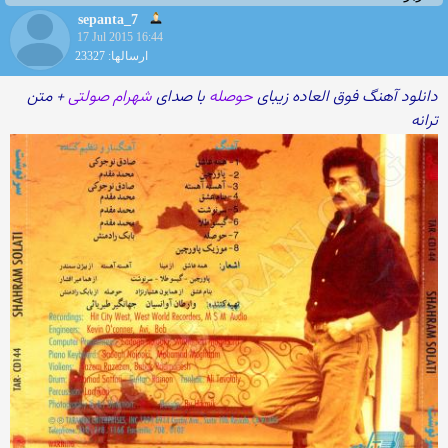
sepanta_7
17 Jul 2015 16:44
ارسالها: 23327
دانلود آهنگ فوق العاده زیبای
حوصله
با صدای
شهرام صولتی
+ متن
ترانه