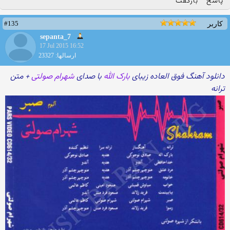
پاسخ
بازگفت
#135
کاربر
sepanta_7
17 Jul 2015 16:52
ارسالها: 23327
دانلود آهنگ فوق العاده زیبای
بارک الله
با صدای
شهرام صولتی
+ متن
ترانه