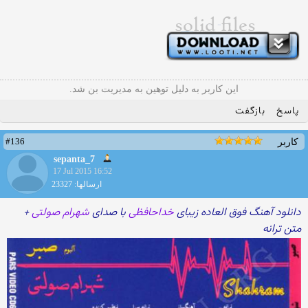
این کاربر به دلیل توهین به مدیریت بن شد.
پاسخ
بازگفت
#136
کاربر
sepanta_7
17 Jul 2015 16:52
ارسالها: 23327
دانلود آهنگ فوق العاده زیبای
خداحافظی
با صدای
شهرام صولتی
+
متن ترانه