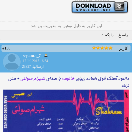
این کاربر به دلیل توهین به مدیریت بن شد.
پاسخ
بازگفت
#138
کاربر
sepanta_7
17 Jul 2015 16:54
ارسالها: 23327
دانلود آهنگ فوق العاده زیبای
خانومه
با صدای
شهرام صولتی
+ متن
ترانه