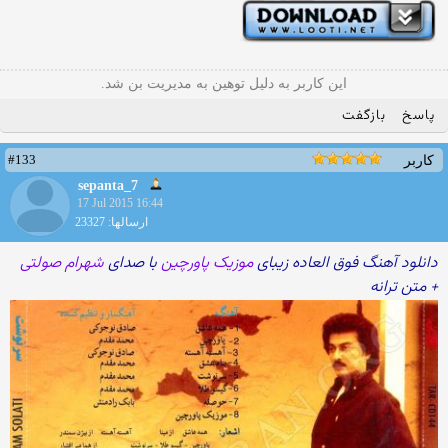
این کاربر به دلیل توهین به مدیریت بن شد.
پاسخ
بازگفت
#133
کاربر
sepanta_7
17 Jul 2015 16:44
ارسالها: 23327
دانلود آهنگ فوق العاده زیبای
موزیک پاورچین
با صدای
شهرام صولتی
+ متن ترانه