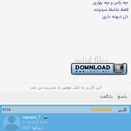
چه پائیز و چه بهاری
فقط عاشقا میدونند
دل دیونه داری
این کاربر به دلیل توهین به مدیریت بن شد.
پاسخ
بازگفت
#134
کاربر
sepanta_7
17 Jul 2015 16:51
ارسالها: 23327