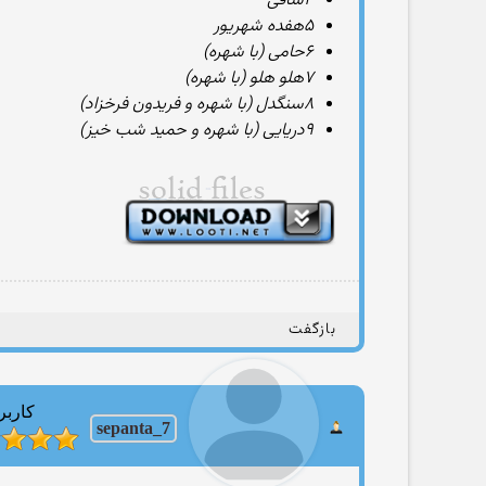
۴ساقی
۵هفده شهریور
۶حامی (با شهره)
۷هلو هلو (با شهره)
۸سنگدل (با شهره و فریدون فرخزاد)
۹دریایی (با شهره و حمید شب خیز)
بازگفت
کاربر
sepanta_7