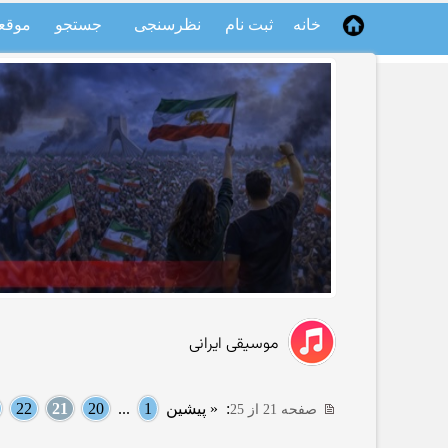
خانه
ثبت نام
نظرسنجی
جستجو
موقع
موسیقی ایرانی
:
« پیشین
1
...
20
21
22
صفحه 21 از 25