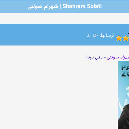
Shahram Solati | شهرام صولتی
ارسالها: 23327
هرام صولتی
+ متن ترانه