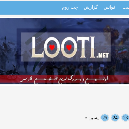
یت
قوانین
گزارش
چت روم
23
24
25
پسین »