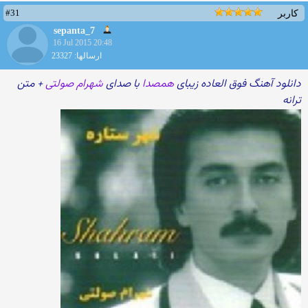
#31
کاربر
sepanta_7
16 Jul 2015 20:48
ارسالها: 23327
دانلود آهنگ فوق العاده زیبای
همصدا
با صدای
شهرام صولتی
+ متن
ترانه