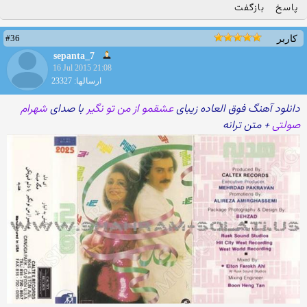
پاسخ
بازگفت
#36
کاربر
sepanta_7
16 Jul 2015 21:08
ارسالها: 23327
دانلود آهنگ فوق العاده زیبای
عشقمو از من تو نگیر
با صدای
شهرام
صولتی
+ متن ترانه