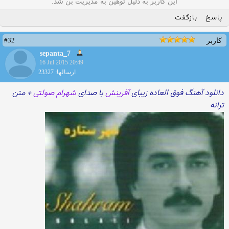
این کاربر به دلیل توهین به مدیریت بن شد.
پاسخ
بازگفت
#32
کاربر
sepanta_7
16 Jul 2015 20:49
ارسالها: 23327
دانلود آهنگ فوق العاده زیبای
آفرینش
با صدای
شهرام صولتی
+ متن
ترانه