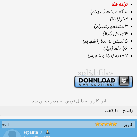
ترانه ها:
۱مگه میشه (شهرام)
۲یار (لیلا)
۳عشقمو (شهرام)
۴ای دل (لیلا)
۵ آتیش به انبار (شهرام)
۶با دلم (لیلا)
۷هدیه (لیلا و شهرام)
این کاربر به دلیل توهین به مدیریت بن شد.
پاسخ
بازگفت
#34
کاربر
sepanta_7