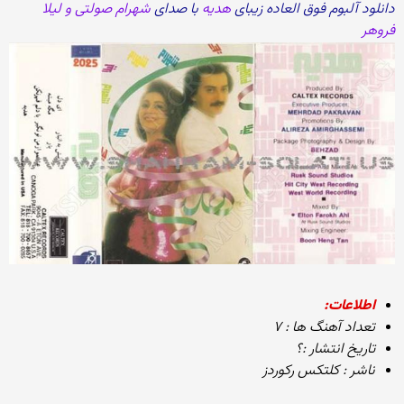
دانلود آلبوم فوق العاده زیبای
هدیه
با صدای
شهرام صولتی و لیلا
فروهر
اطلاعات:
تعداد آهنگ ها : ۷
تاریخ انتشار :؟
ناشر : کلتکس رکوردز