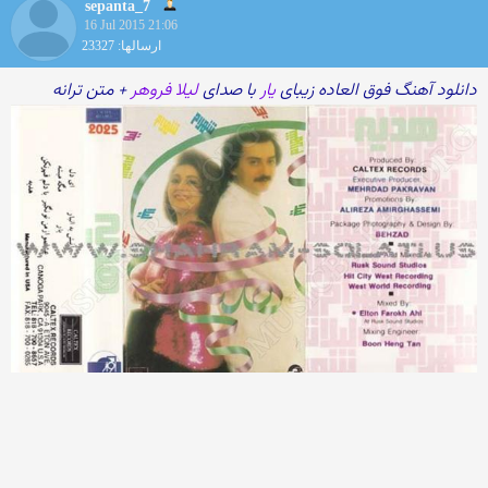
sepanta_7
16 Jul 2015 21:06
ارسالها: 23327
دانلود آهنگ فوق العاده زیبای
یار
با صدای
لیلا فروهر
+ متن ترانه