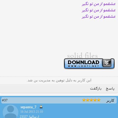
عشقمو از من تو نگیر
عشقمو از من تو نگیر
عشقمو از من تو نگیر
این کاربر به دلیل توهین به مدیریت بن شد.
پاسخ
بازگفت
#37
کاربر
sepanta_7
16 Jul 2015 21:10
ارسالها: 23327