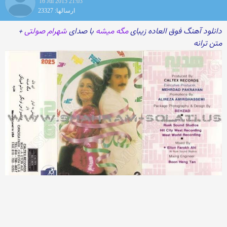
16 Jul 2015 21:03
ارسالها: 23327
دانلود آهنگ فوق العاده زیبای
مگه میشه
با صدای
شهرام صولتی
+
متن ترانه