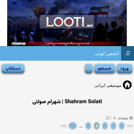
☰
انجمن لوتی
موسیقی ایرانی
Shahram Solati | شهرام صولتی
صفحه: 4 / 25
>>
25
...
5
4
3
2
1
<<