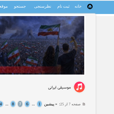
خانه
ثبت نام
نظرسنجی
جستجو
موقع
موسیقی ایرانی
:
« پیشین
1
...
6
7
8
...
4
صفحه 7 از 25