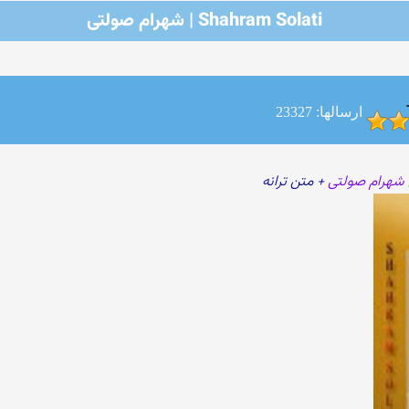
Shahram Solati | شهرام صولتی
ارسالها: 23327
شهرام صولتی
+ متن ترانه