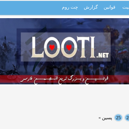
یت
قوانین
گزارش
چت روم
2
25
پسین »