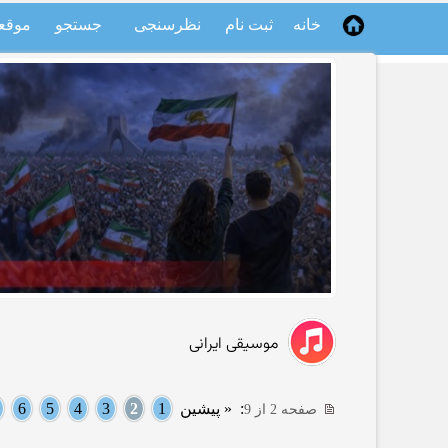
خانه
ثبت نام
نظرسنجی
جستجو
موقع
موسیقی ایرانی
:
« پیشین
1
2
3
4
5
6
صفحه 2 از 9