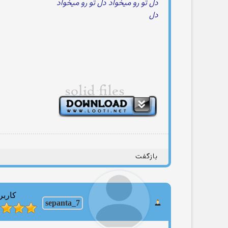
دل تو رو میخواد دل تو رو میخواد
دل
بازگفت
کاربر
sepanta_7