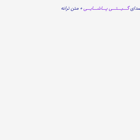
صدای
گـــیـــتـــی پـــاشـــایـــی
+ متن ترانه