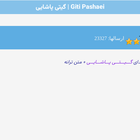
Giti Pashaei | گیتی پاشایی
ارسالها: 23327
دای
گـــیـــتـــی پـــاشـــایـــی
+ متن ترانه