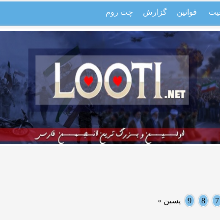
یت
قوانین
گزارش
چت روم
7
8
9
پسین »