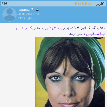
#36
کاربر
sepanta_7
31 Jul 2015 13:48
ارسالها: 23327
دانلود آهنگ فوق العاده زیبای
یه دل دارم
با صدای
گـــیـــتـــی
پـــاشـــایـــی
+ متن ترانه