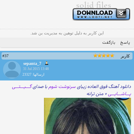
این کاربر به دلیل توهین به مدیریت بن شد.
پاسخ
بازگفت
#37
کاربر
sepanta_7
31 Jul 2015 13:48
ارسالها: 23327
دانلود آهنگ فوق العاده زیبای
سرنوشت شوم
با صدای
گـــیـــتـــی
پـــاشـــایـــی
+ متن ترانه