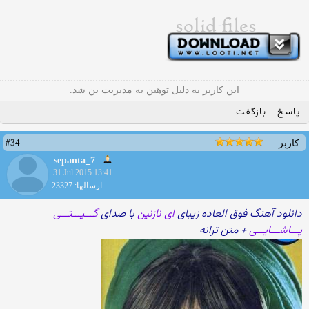
این کاربر به دلیل توهین به مدیریت بن شد.
پاسخ
بازگفت
#34
کاربر
sepanta_7
31 Jul 2015 13:41
ارسالها: 23327
دانلود آهنگ فوق العاده زیبای
ای نازنین
با صدای
گـــیـــتـــی
پـــاشـــایـــی
+ متن ترانه