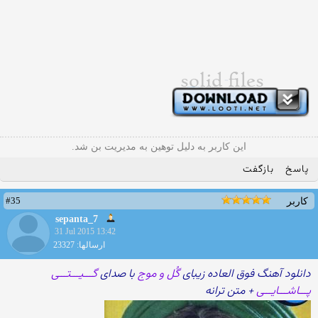
این کاربر به دلیل توهین به مدیریت بن شد.
پاسخ
بازگفت
#35
کاربر
sepanta_7
31 Jul 2015 13:42
ارسالها: 23327
دانلود آهنگ فوق العاده زیبای
گُل و موج
با صدای
گـــیـــتـــی
پـــاشـــایـــی
+ متن ترانه