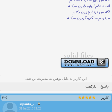
اگه من مُهرِ سکوتُ بشکنم
قصه هام ابرارو بارون میکنه
اگه من دردمُ پنهون بکنم
میدونم سنگارو گریون میکنه
این کاربر به دلیل توهین به مدیریت بن شد.
پاسخ
بازگفت
#40
کاربر
sepanta_7
31 Jul 2015 13:52