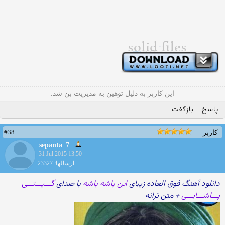
این کاربر به دلیل توهین به مدیریت بن شد.
پاسخ
بازگفت
#38
کاربر
sepanta_7
31 Jul 2015 13:50
ارسالها: 23327
دانلود آهنگ فوق العاده زیبای
این باشه باشه
با صدای
گـــیـــتـــی
پـــاشـــایـــی
+ متن ترانه