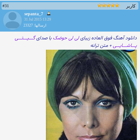
#31
کاربر
sepanta_7
31 Jul 2015 13:29
ارسالها: 23327
دانلود آهنگ فوق العاده زیبای
لی لی حوضک
با صدای
گـــیـــتـــی
پـــاشـــایـــی
+ متن ترانه