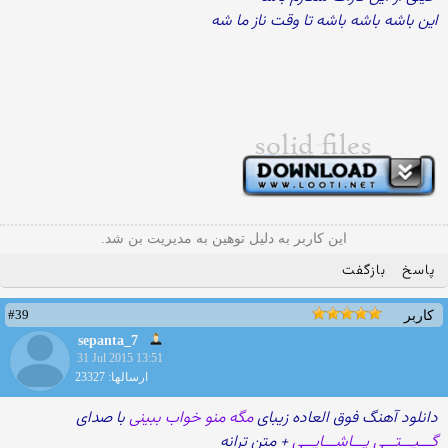
این باشه باشه باشه تا وقت ناز ما شه
این کاربر به دلیل توهین به مدیریت بن شد.
پاسخ
بازگفت
#39
کاربر
sepanta_7
31 Jul 2015 13:51
ارسالها: 23327
دانلود آهنگ فوق العاده زیبای
مگه منو خواب ببینی
با صدای
گـــیـــتـــی پـــاشـــایـــی
+ متن ترانه