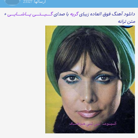
ارسالها: 23327
دانلود آهنگ فوق العاده زیبای
گریه
با صدای
گـــیـــتـــی پـــاشـــایـــی
+
متن ترانه