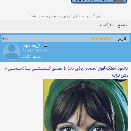
این کاربر به دلیل توهین به مدیریت بن شد.
پاسخ
بازگفت
#33
کاربر
sepanta_7
31 Jul 2015 13:32
ارسالها: 23327
دانلود آهنگ فوق العاده زیبای
دنیا
با صدای
گـــیـــتـــی پـــاشـــایـــی
+
متن ترانه