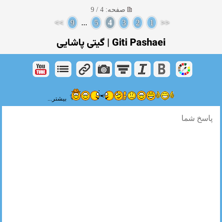
صفحه: 4 / 9
>>
9
...
5
4
3
2
1
<<
Giti Pashaei | گیتی پاشایی
بیشتر...