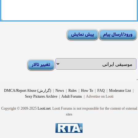
|
Moderator List
|
FAQ
|
How To
|
Rules
|
News
|
DMCA/Report Abuse (گزارش)
Sexy Pictures Archive
|
Adult Forums
|
Advertise on Looti
Copyright © 2009-2025
Looti.net
. Looti Forums is not responsible for the content of external
sites