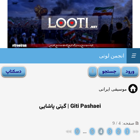
☰
انجمن لوتی
موسیقی ایرانی
Giti Pashaei | گیتی پاشایی
صفحه: 4 / 9
>>
9
...
5
4
3
2
1
<<