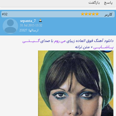
پاسخ
بازگفت
#32
کاربر
sepanta_7
31 Jul 2015 13:32
ارسالها: 23327
دانلود آهنگ فوق العاده زیبای
می روم
با صدای
گـــیـــتـــی
پـــاشـــایـــی
+ متن ترانه