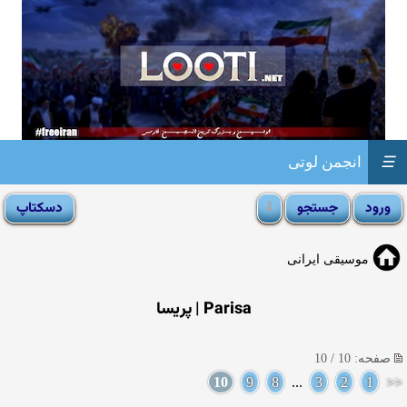
☰
انجمن لوتی
موسیقی ایرانی
Parisa | پریسا
صفحه: 10 / 10
10
9
8
...
3
2
1
<<