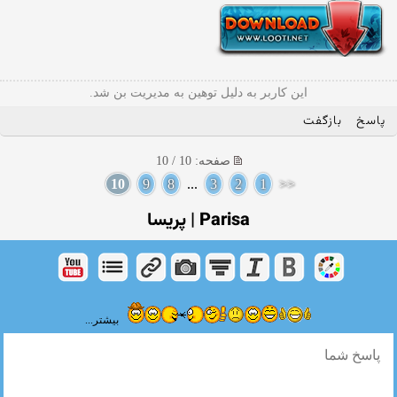
این کاربر به دلیل توهین به مدیریت بن شد.
پاسخ
بازگفت
صفحه: 10 / 10
10
9
8
...
3
2
1
<<
Parisa | پریسا
بیشتر...