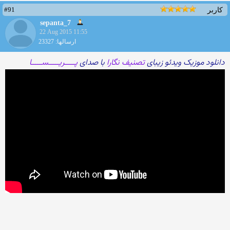
#91
کاربر
sepanta_7
22 Aug 2015 11:55
ارسالها: 23327
دانلود موزیک ویدئو زیبای
تصنیف نگارا
با صدای
پـــــریـــــســـــا