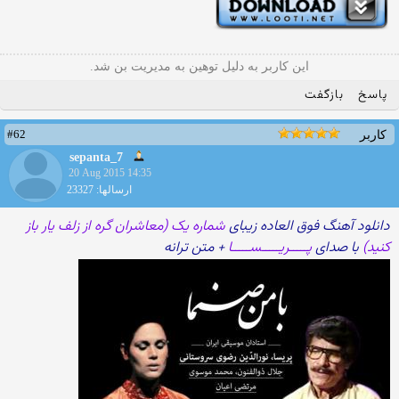
این کاربر به دلیل توهین به مدیریت بن شد.
پاسخ
بازگفت
#62
کاربر
sepanta_7
20 Aug 2015 14:35
ارسالها: 23327
دانلود آهنگ فوق العاده زیبای
شماره یک (معاشران گره از زلف یار باز
کنید)
با صدای
پـــــریـــــســـــا
+ متن ترانه