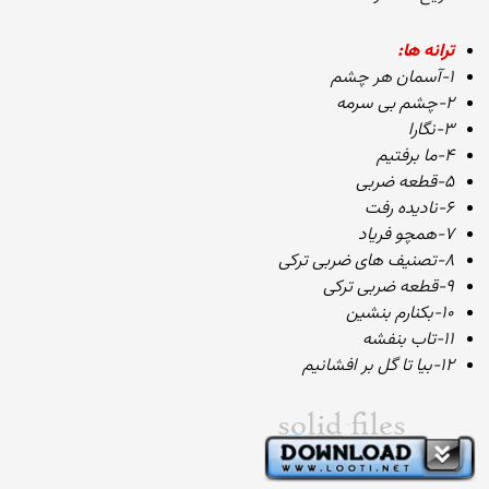
ترانه ها:
۱-آسمان هر چشم
۲-چشم بی سرمه
۳-نگارا
۴-ما برفتیم
۵-قطعه ضربی
۶-نادیده رفت
۷-همچو فریاد
۸-تصنیف های ضربی ترکی
۹-قطعه ضربی ترکی
۱۰-بکنارم بنشین
۱۱-تاب بنفشه
۱۲-بیا تا گل بر افشانیم