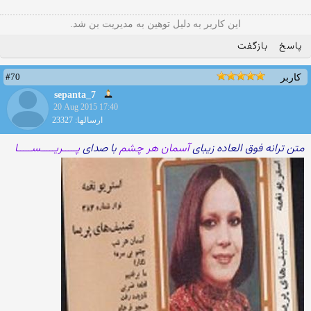
این کاربر به دلیل توهین به مدیریت بن شد.
پاسخ
بازگفت
#70
کاربر
sepanta_7
20 Aug 2015 17:40
ارسالها: 23327
متن ترانه فوق العاده زیبای
آسمان هر چشم
با صدای
پـــــریـــــســـــا