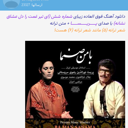
ارسالها: 23327
دانلود آهنگ فوق العاده زیبای
شماره شش (ای تیر غمت را دل عشاق
نشانه)
با صدای
پـــــریـــــســـــا
+ متن ترانه
شعر ترانه (۵) مانند شعر ترانه (۶) هست!