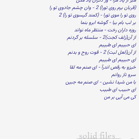
مبر از یاد مرا - وز دگران یاد مکن
(قربان برم روی تورا) 2 - وان چشم جادوی تو را
روی تو را موی تورا - (کمند گیسوی تو را) 2
بر لب بام بیا - گوشه ابرو بنما
روزه داران رخت - منتظر ماه نواند
از آن(زلف کجت)2 - سلسله بر گردنم
ای حبیبم ای طبیبم
از آن(لعل لبت) 2 - قوت روح و بدنم
ای حبیبم ای طبیبم
خیزو به رقص اندرآ - ای صنم مه لقا
سرو ناز روانم
با من شیدا نشین - ای صنم مه جبین
ای حبیب ای طبیب
کی می آیی بر من