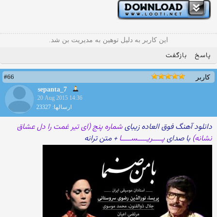
این کاربر به دلیل توهین به مدیریت بن شد.
پاسخ
بازگفت
#66
کاربر
sepanta_7
20 Aug 2015 14:36
ارسالها: 23327
دانلود آهنگ فوق العاده زیبای
شماره پنج (ای تیر غمت را دل عشاق
نشانه)
با صدای
پـــــریـــــســـــا
+ متن ترانه