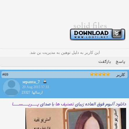
این کاربر به دلیل توهین به مدیریت بن شد.
پاسخ
بازگفت
#69
کاربر
sepanta_7
20 Aug 2015 17:33
ارسالها: 23327
دانلود آلبوم فوق العاده زیبای
تصنیف ها
با صدای
پـــــریـــــســـــا