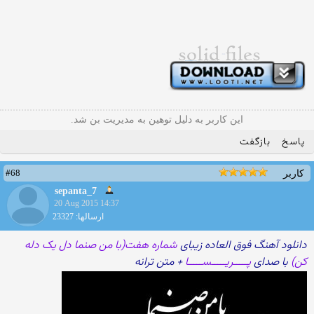
این کاربر به دلیل توهین به مدیریت بن شد.
پاسخ
بازگفت
#68
کاربر
sepanta_7
20 Aug 2015 14:37
ارسالها: 23327
دانلود آهنگ فوق العاده زیبای
شماره هفت(با من صنما دل یک دله
کن)
با صدای
پـــــریـــــســـــا
+ متن ترانه