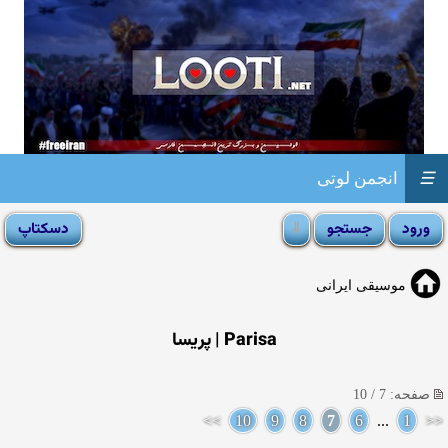
☰
انجمن لوتی
موسیقی ایرانی
Parisa | پریسا
صفحه: 7 / 10
>>
10
9
8
7
6
...
1
<<