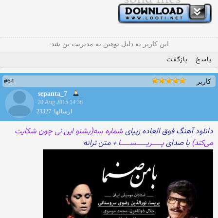
این کاربر به دلیل توهین به مدیریت بن شد.
پاسخ
بازگفت
#64
کاربر
sepanta_7
20 Aug 2015 14:36
ارسالها: 23327
دانلود آهنگ فوق العاده زیبای
شماره سه(بشنو این نی چون شکایت
می‌کند)
با صدای
پـــــریـــــســـــا
+ متن ترانه