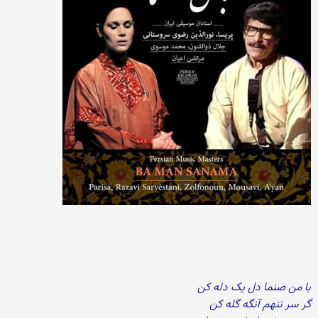
با من صنما دل یک دله کن
گر سر ننهم آنگه گله کن