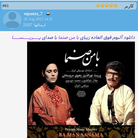
#61
کاربر
sepanta_7
20 Aug 2015 14:33
ارسالها: 23327
دانلود آلبوم فوق العاده زیبای
با من صنما
با صدای
پـــــریـــــســـــا