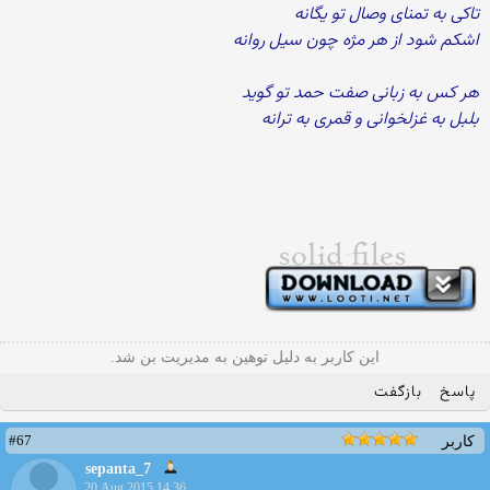
تاکی به تمنای وصال تو یگانه
اشکم شود از هر مژه چون سیل روانه
هر کس به زبانی صفت حمد تو گوید
بلبل به غزلخوانی و قمری به ترانه
این کاربر به دلیل توهین به مدیریت بن شد.
پاسخ
بازگفت
#67
کاربر
sepanta_7
20 Aug 2015 14:36