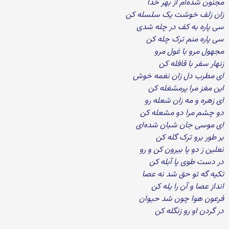
مجنون شده‌ام از بهر خدا
زان زلف خوشت یک سلسله کن
سی پاره به کف در چله شدی
سی پاره منم ترک چله کن
مجهول مرو با غول مرو
زنهار سفر با قافله کن
ای مطرب دل زان نغمه خوش
این مغز مرا پرمشغله کن
ای زهره و مه زان شعله رو
دو چشم مرا دو مشعله کن
ای موسی جان شبان شده‌ای
بر طور برو ترک گله کن
نعلین ز دو پا بیرون کن و رو
در دست طوی پا آبله کن
تکیه گه تو حق شد نه عصا
انداز عصا و آن را یله کن
فرعون هوا چون شد حیوان
در گردن او رو زنگله کن