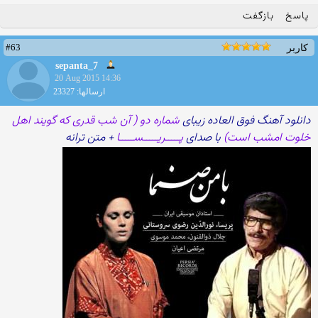
پاسخ
بازگفت
#63
کاربر
sepanta_7
20 Aug 2015 14:36
ارسالها: 23327
دانلود آهنگ فوق العاده زیبای
شماره دو ( آن شب قدری که گویند اهل
خلوت امشب است)
با صدای
پـــــریـــــســـــا
+ متن ترانه