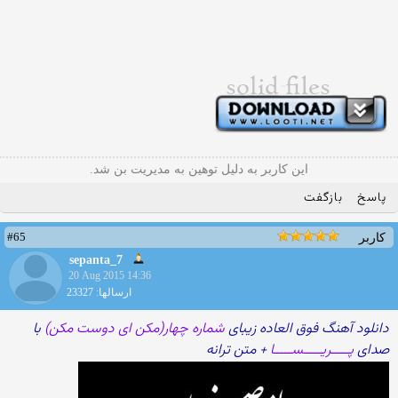
این کاربر به دلیل توهین به مدیریت بن شد.
پاسخ
بازگفت
#65
کاربر
sepanta_7
20 Aug 2015 14:36
ارسالها: 23327
دانلود آهنگ فوق العاده زیبای
شماره چهار(مکن ای دوست مکن)
با
صدای
پـــــریـــــســـــا
+ متن ترانه