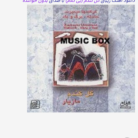
دانلود آهنگ زیبای
گل گندم (بی کلام)
با صدای
بدون خواننده