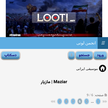
☰
انجمن لوتی
موسیقی ایرانی
Maziar | مازیار
صفحه: 6 / 9
>>
9
8
7
6
5
...
1
<<