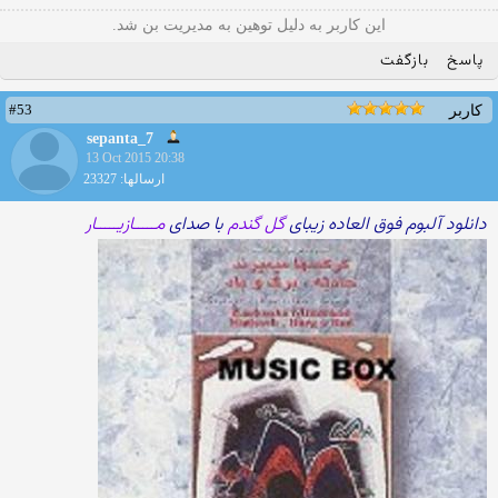
این کاربر به دلیل توهین به مدیریت بن شد.
پاسخ
بازگفت
#53
کاربر
sepanta_7
13 Oct 2015 20:38
ارسالها: 23327
دانلود آلبوم فوق العاده زیبای
گل گندم
با صدای
مـــــازیـــــار