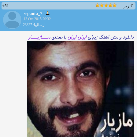
#51
کاربر
sepanta_7
13 Oct 2015 20:32
ارسالها: 23327
دانلود و متن آهنگ زیبای
ایران ایران
با صدای
مـــــازیـــــار