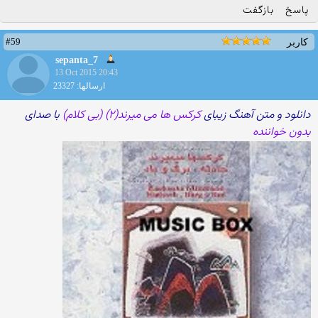
پاسخ
بازگفت
#59
کاربر
sepanta_7
13 Oct 2015 20:43
ارسالها: 23327
دانلود و متن آهنگ زیبای
کرکس ها می میرند(۲) (بی کلام)
با صدای
بدون خواننده