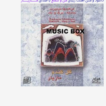
دانلود و متن آهنگ زیبای
من و شمع
با صدای
مـــــازیـــــار