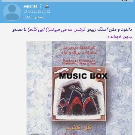
sepanta_7
13 Oct 2015 20:42
ارسالها: 23327
دانلود و متن آهنگ زیبای
کرکس ها می میرند(۱) (بی کلام)
با صدای
بدون خواننده