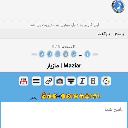
این کاربر به دلیل توهین به مدیریت بن شد.
پاسخ
بازگفت
صفحه: 6 / 9
>>
9
8
7
6
5
...
1
<<
Maziar | مازیار
بیشتر...