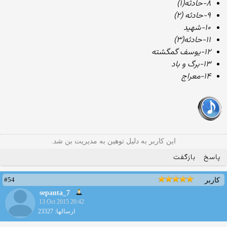
۸-حادثه(۱)
۹-حادثه (۲)
۱۰-شهید
۱۱-حادثه(۳)
۱۲-یوسف گمگشته
۱۳-برگ و باد
۱۴-معراج
این کاربر به دلیل توهین به مدیریت بن شد.
پاسخ
بازگفت
#54
کاربر
sepanta_7
13 Oct 2015 20:42
ارسالها: 23327