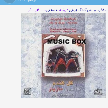
ارسالها: 23327
دانلود و متن آهنگ زیبای
دیوانه
با صدای
مـــــازیـــــار