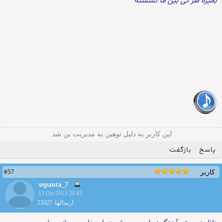
بمیره هر کی بین ما نشسته
این کاربر به دلیل توهین به مدیریت بن شد.
پاسخ
بازگفت
#57
کاربر
sepanta_7
13 Oct 2015 20:43
ارسالها: 23327