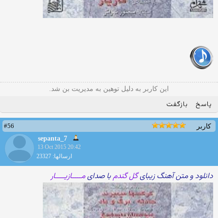
این کاربر به دلیل توهین به مدیریت بن شد.
پاسخ
بازگفت
#56
کاربر
sepanta_7
13 Oct 2015 20:42
ارسالها: 23327
دانلود و متن آهنگ زیبای
گل گندم
با صدای
مـــــازیـــــار