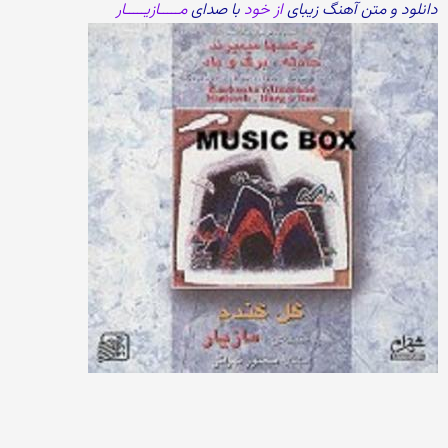
دانلود و متن آهنگ زیبای
از خود
با صدای
مـــــازیـــــار