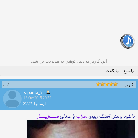
این کاربر به دلیل توهین به مدیریت بن شد.
پاسخ
بازگفت
#52
کاربر
sepanta_7
13 Oct 2015 20:32
ارسالها: 23327
دانلود و متن آهنگ زیبای
سراب
با صدای
مـــــازیـــــار