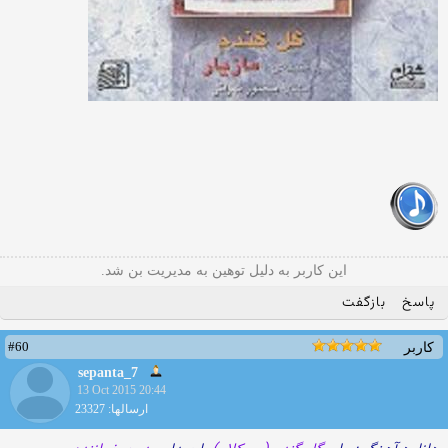
این کاربر به دلیل توهین به مدیریت بن شد.
پاسخ
بازگفت
#60
کاربر
sepanta_7
13 Oct 2015 20:44
ارسالها: 23327