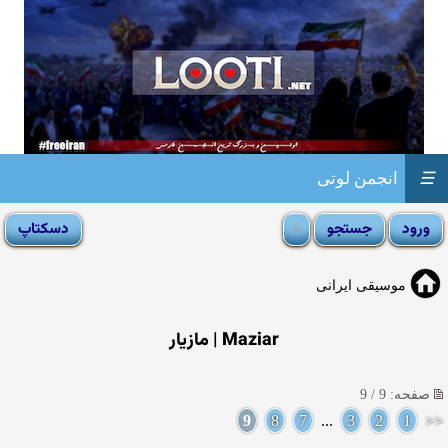
☰
انجمن لوتی
موسیقی ایرانی
Maziar | مازیار
صفحه: 9 / 9
9
8
7
...
3
2
1
<<