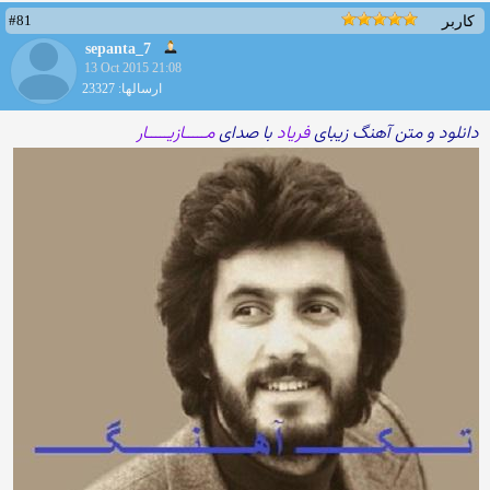
#81
کاربر
sepanta_7
13 Oct 2015 21:08
ارسالها: 23327
دانلود و متن آهنگ زیبای
فریاد
با صدای
مـــــازیـــــار