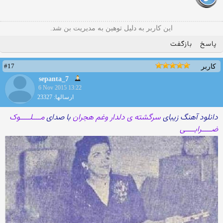
این کاربر به دلیل توهین به مدیریت بن شد.
پاسخ
بازگفت
#17
کاربر
sepanta_7
6 Nov 2015 13:22
ارسالها: 23327
دانلود آهنگ زیبای
سرگشته ی دلدار وغم هجران
با صدای
مــــلـــــوک
ضـــــرابـــــی