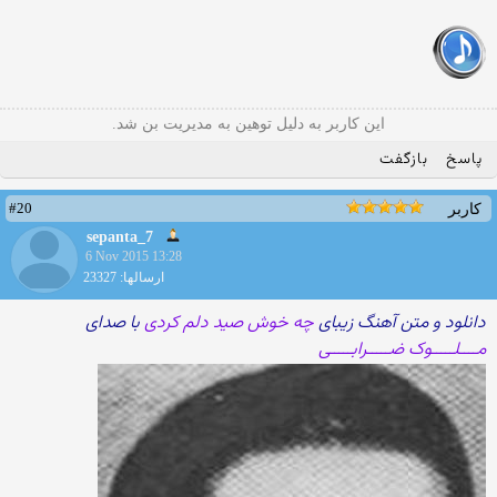
این کاربر به دلیل توهین به مدیریت بن شد.
پاسخ
بازگفت
#20
کاربر
sepanta_7
6 Nov 2015 13:28
ارسالها: 23327
دانلود و متن آهنگ زیبای
چه خوش صید دلم کردی
با صدای
مــــلـــــوک ضـــــرابـــــی