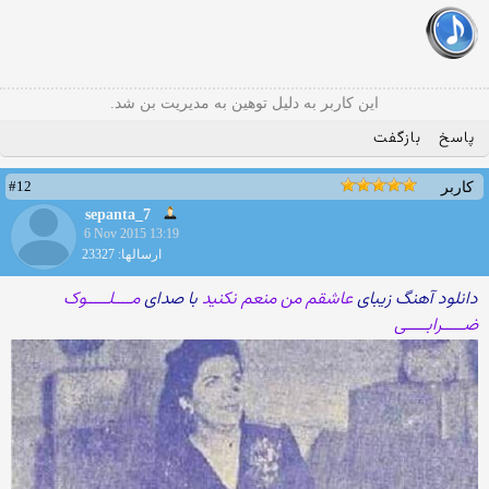
این کاربر به دلیل توهین به مدیریت بن شد.
پاسخ
بازگفت
#12
کاربر
sepanta_7
6 Nov 2015 13:19
ارسالها: 23327
دانلود آهنگ زیبای
عاشقم من منعم نکنید
با صدای
مــــلـــــوک
ضـــــرابـــــی