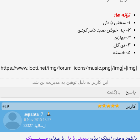
ترانه ها:
۱-سخنی با دل
۲-چه خوش صید دلم کردی
۳-بهاران
۴-ای گل
۵-خسته
[img]+https://www.looti.net/img/forum_icons/music.png[/img]
این کاربر به دلیل توهین به مدیریت بن شد.
پاسخ
بازگفت
#19
کاربر
sepanta_7
6 Nov 2015 13:27
ارسالها: 23327
دانلود و متن آهنگ زیبای
سخنی با دل
با صدای
مــــلـــــوک