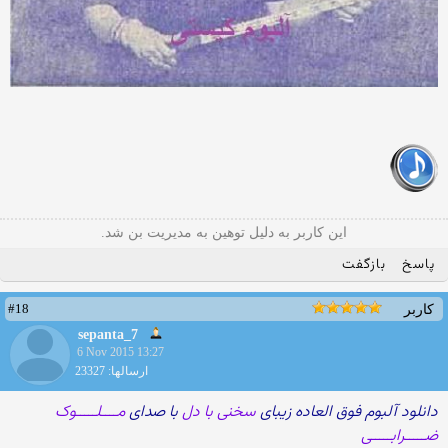
این کاربر به دلیل توهین به مدیریت بن شد.
پاسخ
بازگفت
#18
کاربر
sepanta_7
6 Nov 2015 13:27
ارسالها: 23327
دانلود آلبوم فوق العاده زیبای
سخنی با دل
با صدای
مــــلـــــوک
ضـــــرابـــــی