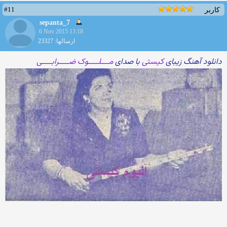
#11
کاربر
sepanta_7
6 Nov 2015 13:18
ارسالها: 23327
دانلود آهنگ زیبای
کیستی
با صدای
مــــلـــــوک ضـــــرابـــــی