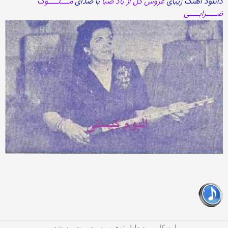
دانلود آهنگ زیبای
عروس گل از باد صبا
با صدای
مــــلـــــوک
ضـــــرابـــــی
این کاربر به دلیل توهین به مدیریت بن شد.