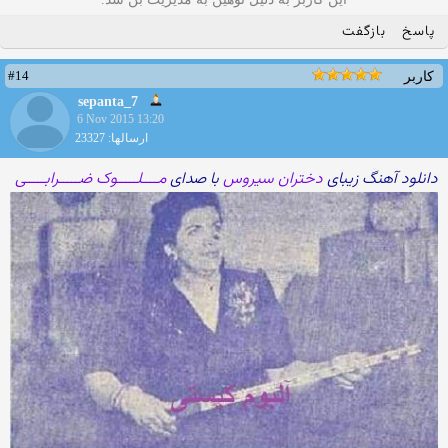
پاسخ
بازگفت
#14
کاربر
sepanta_7
6 Nov 2015 13:20
ارسالها: 23327
دانلود آهنگ زیبای
دختران سیروس
با صدای
مــــلـــــوک ضـــــرابـــــی