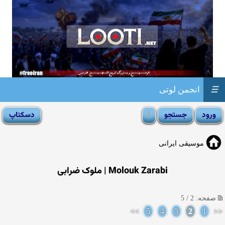
☰
انجمن لوتی
موسیقی ایرانی
Molouk Zarabi | ملوک ضرابی
صفحه: 2 / 5
>>
5
4
3
2
1
<<