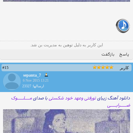
این کاربر به دلیل توهین به مدیریت بن شد.
پاسخ
بازگفت
#15
کاربر
sepanta_7
6 Nov 2015 13:21
ارسالها: 23327
دانلود آهنگ زیبای
تورفتی وعهد خود شکستی
با صدای
مــــلـــــوک
ضـــــرابـــــی