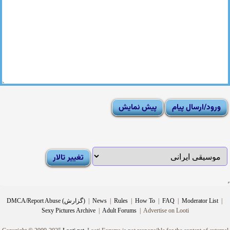
|
Moderator List
|
FAQ
|
How To
|
Rules
|
News
|
DMCA/Report Abuse (گزارش)
Sexy Pictures Archive
|
Adult Forums
|
Advertise on Looti