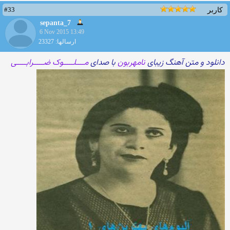
#33
کاربر
sepanta_7
6 Nov 2015 13:49
ارسالها: 23327
دانلود و متن آهنگ زیبای
نامهربون
با صدای
مــــلـــــوک ضـــــرابـــــی