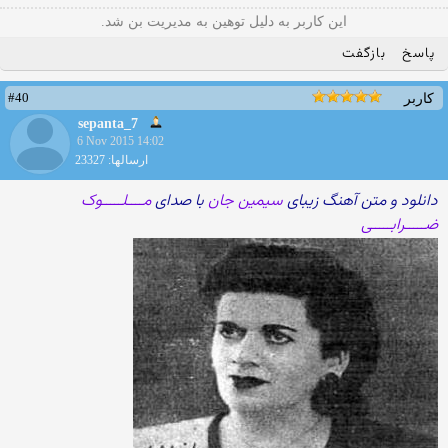
این کاربر به دلیل توهین به مدیریت بن شد.
پاسخ
بازگفت
#40
کاربر
sepanta_7
6 Nov 2015 14:02
ارسالها: 23327
دانلود و متن آهنگ زیبای
سیمین جان
با صدای
مــــلـــــوک
ضـــــرابـــــی