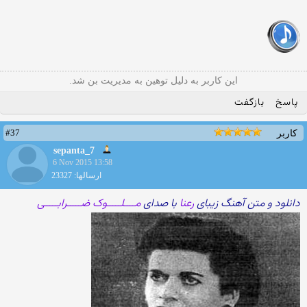
این کاربر به دلیل توهین به مدیریت بن شد.
پاسخ
بازگفت
#37
کاربر
sepanta_7
6 Nov 2015 13:58
ارسالها: 23327
دانلود و متن آهنگ زیبای
رعنا
با صدای
مــــلـــــوک ضـــــرابـــــی