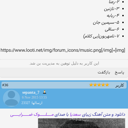
۲-رعنا
۳-نازنین
۴-ربابه
۵-سیمین جان
۶-ساقی
۷-نامهربون(بی کلام)
[img]+https://www.looti.net/img/forum_icons/music.png[/img]
این کاربر به دلیل توهین به مدیریت بن شد.
پاسخ
بازگفت
#36
کاربر
sepanta_7
6 Nov 2015 13:55
ارسالها: 23327
دانلود و متن آهنگ زیبای
سعدیا
با صدای
مــــلـــــوک ضـــــرابـــــی