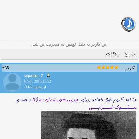
این کاربر به دلیل توهین به مدیریت بن شد.
پاسخ
بازگفت
#35
کاربر
sepanta_7
6 Nov 2015 13:52
ارسالها: 23327
دانلود آلبوم فوق العاده زیبای
بهترین های شماره دو (۲)
با صدای
مــــلـــــوک ضـــــرابـــــی