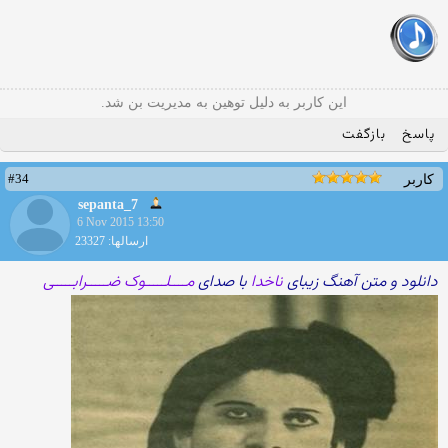
این کاربر به دلیل توهین به مدیریت بن شد.
پاسخ
بازگفت
#34
کاربر
sepanta_7
6 Nov 2015 13:50
ارسالها: 23327
دانلود و متن آهنگ زیبای
ناخدا
با صدای
مــــلـــــوک ضـــــرابـــــی