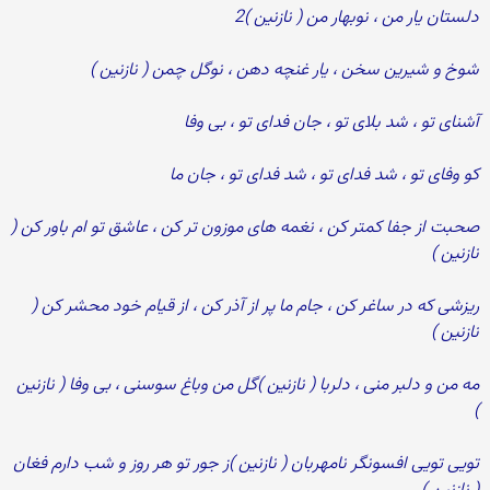
دلستان یار من ، نوبهار من ( نازنین )2
شوخ و شیرین سخن ، یار غنچه دهن ، نوگل چمن ( نازنین )
آشنای تو ، شد بلای تو ، جان فدای تو ، بی وفا
کو وفای تو ، شد فدای تو ، شد فدای تو ، جان ما
صحبت از جفا کمتر کن ، نغمه های موزون تر کن ، عاشق تو ام باور کن (
نازنین )
ریزشی که در ساغر کن ، جام ما پر از آذر کن ، از قیام خود محشر کن (
نازنین )
مه من و دلبر منی ، دلربا ( نازنین )گل من وباغ سوسنی ، بی وفا ( نازنین
)
تویی تویی افسونگر نامهربان ( نازنین )ز جور تو هر روز و شب دارم فغان