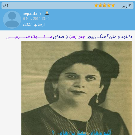
#31
کاربر
sepanta_7
6 Nov 2015 13:46
ارسالها: 23327
دانلود و متن آهنگ زیبای
جان زهرا
با صدای
مــــلـــــوک ضـــــرابـــــی