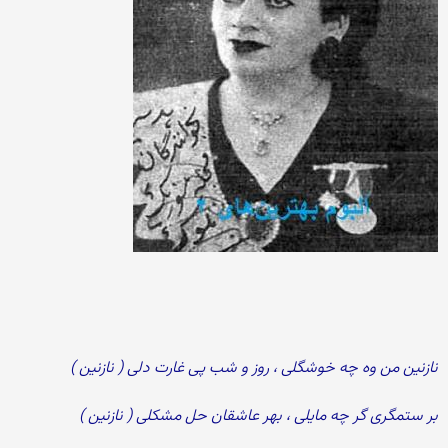
نازنین من وه چه خوشگلی ، روز و شب پی غارت دلی ( نازنین )
بر ستمگری گر چه مایلی ، بهر عاشقان حل مشکلی ( نازنین )