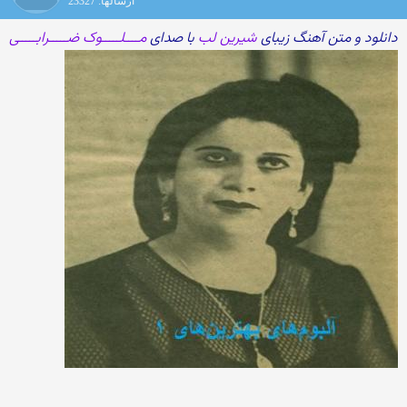
ارسالها: 23327
دانلود و متن آهنگ زیبای
شیرین لب
با صدای
مــــلـــــوک ضـــــرابـــــی