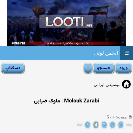
☰
انجمن لوتی
موسیقی ایرانی
Molouk Zarabi | ملوک ضرابی
صفحه: 4 / 5
>>
5
4
3
2
1
<<