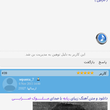
( نازنین )
این کاربر به دلیل توهین به مدیریت بن شد.
پاسخ
بازگفت
#39
کاربر
sepanta_7
6 Nov 2015 14:00
ارسالها: 23327
دانلود و متن آهنگ زیبای
ربابه
با صدای
مــــلـــــوک ضـــــرابـــــی