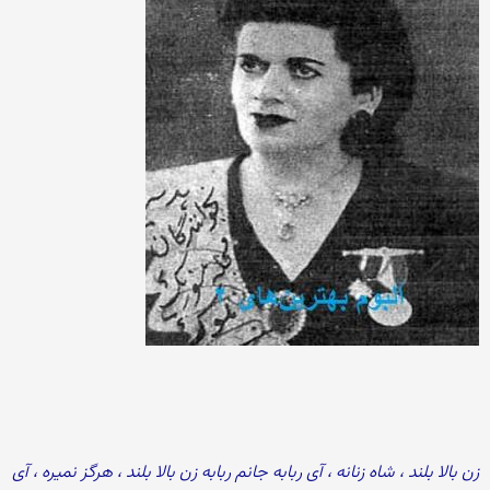
زن بالا بلند ، شاه زنانه ، آی ربابه جانم ربابه زن بالا بلند ، هرگز نمیره ، آی