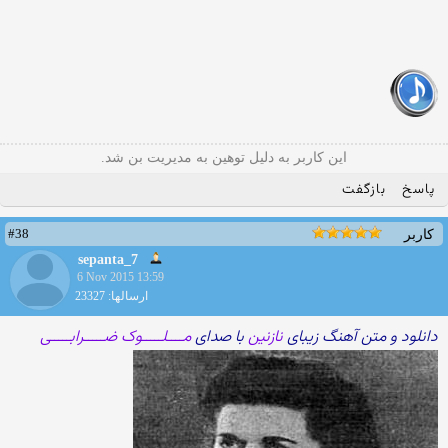
این کاربر به دلیل توهین به مدیریت بن شد.
پاسخ
بازگفت
#38
کاربر
sepanta_7
6 Nov 2015 13:59
ارسالها: 23327
دانلود و متن آهنگ زیبای
نازنین
با صدای
مــــلـــــوک ضـــــرابـــــی