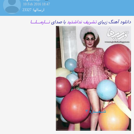
10 Feb 2016 18:47
ارسالها: 23327
دانلود آهنگ زیبای
تشریف نداشتید
با صدای
نـــارمـــلـــا