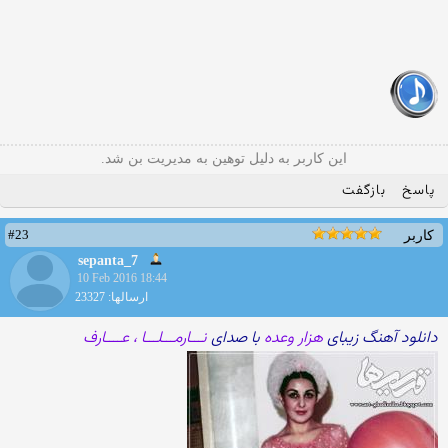
این کاربر به دلیل توهین به مدیریت بن شد.
پاسخ
بازگفت
#23
کاربر
sepanta_7
10 Feb 2016 18:44
ارسالها: 23327
دانلود آهنگ زیبای
هزار وعده
با صدای
نـــارمـــلـــا ، عــــارف