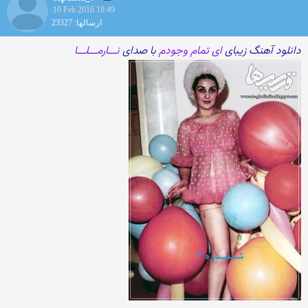
10 Feb 2016 18:49
ارسالها: 23327
دانلود آهنگ زیبای
ای تمام وجودم
با صدای
نـــارمـــلـــا