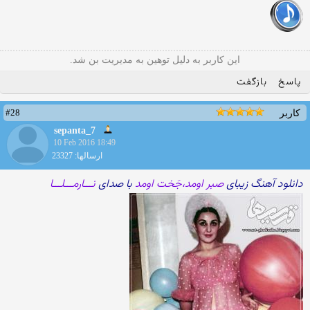
این کاربر به دلیل توهین به مدیریت بن شد.
پاسخ
بازگفت
#28
کاربر
sepanta_7
10 Feb 2016 18:49
ارسالها: 23327
دانلود آهنگ زیبای
صبر اومد،جَخت اومد
با صدای
نـــارمـــلـــا