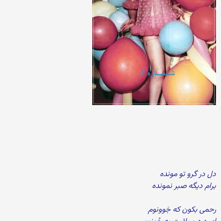
دل در گرو تو مونده
برام دیگه صبر نمونده
رحمی بکون که جَوونوم