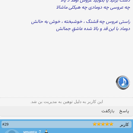
دست بزنید پا بکوبید عروس اومد د یالا
چه عروسی چه دومادی چه هیکلی ماشالا
راستی عروس چه قشنگ ، خوشبخته ، خوش به حالش
دوماد با این قد و بالا شده عاشقِ جمالش
این کاربر به دلیل توهین به مدیریت بن شد.
پاسخ
بازگفت
#29
کاربر
sepanta_7