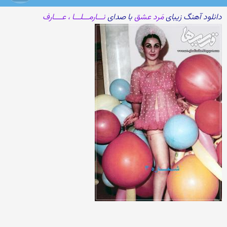
دانلود آهنگ زیبای
مَرد عشق
با صدای
نـــارمـــلـــا ، عــــارف