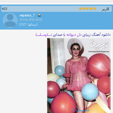
#22
کاربر
sepanta_7
10 Feb 2016 18:43
ارسالها: 23327
دانلود آهنگ زیبای
دل دیوانه
با صدای
نـــارمـــلـــا