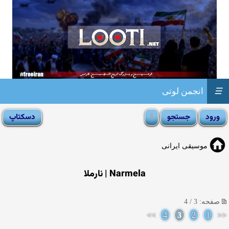
☰
انجمن لوتی
موسیقی ایرانی
Narmela | نارملا
صفحه: 3 / 4
>>
4
3
2
1
<<