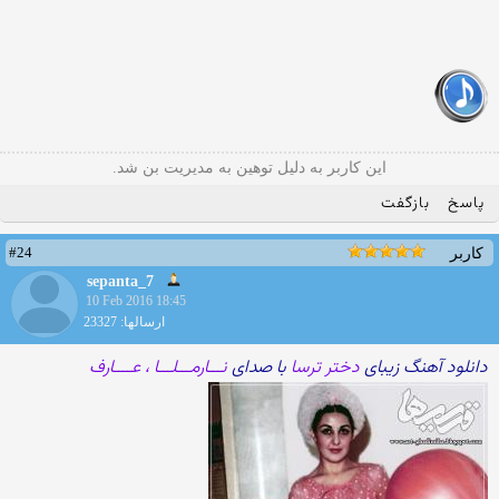
این کاربر به دلیل توهین به مدیریت بن شد.
پاسخ
بازگفت
#24
کاربر
sepanta_7
10 Feb 2016 18:45
ارسالها: 23327
دانلود آهنگ زیبای
دختر ترسا
با صدای
نـــارمـــلـــا ، عــــارف