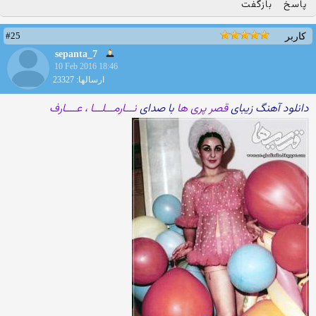
پاسخ
بازگفت
#25
کاربر
sepanta_7
10 Feb 2016 18:46
ارسالها: 23327
دانلود آهنگ زیبای
قصر پری ها
با صدای
نـــارمـــلـــا ، عــــارف