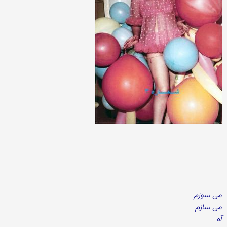
می سوزم
می سازم
آه