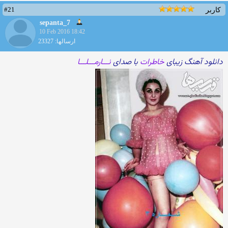
#21
کاربر
sepanta_7
10 Feb 2016 18:42
ارسالها: 23327
دانلود آهنگ زیبای
خاطرات
با صدای
نـــارمـــلـــا