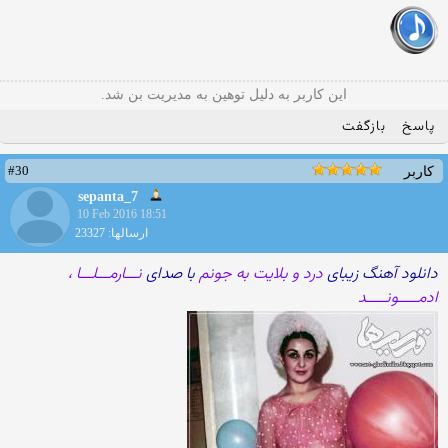
این کاربر به دلیل توهین به مدیریت بن شد.
پاسخ
بازگفت
#30
کاربر
sepanta_7
10 Feb 2016 18:51
ارسالها: 23327
دانلود آهنگ زیبای
درد و بلایت به جونم
با صدای
نـــارمـــلـــا ،
ادمـــــونـــــد