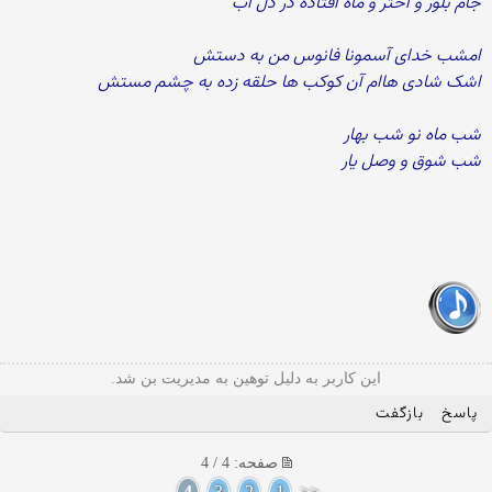
جام بلور و اختر و ماه افتاده در دل آب
امشب خدای آسمونا فانوس من به دستش
اشک شادی هاام آن کوکب ها حلقه زده به چشم مستش
شب ماه نو شب بهار
شب شوق و وصل یار
این کاربر به دلیل توهین به مدیریت بن شد.
پاسخ
بازگفت
صفحه: 4 / 4
4
3
2
1
<<