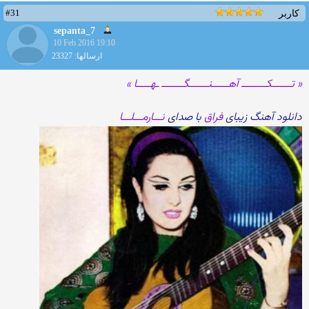
#31
کاربر
sepanta_7
10 Feb 2016 19:10
ارسالها: 23327
« تـــــــکـــــــــ آهــــــنـــــــگــــــــ ـهـــــا »
دانلود آهنگ زیبای
فراق
با صدای
نـــارمـــلـــا