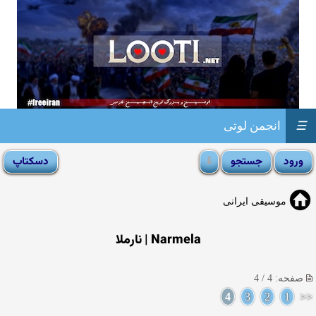
☰
انجمن لوتی
موسیقی ایرانی
Narmela | نارملا
صفحه: 4 / 4
4
3
2
1
<<