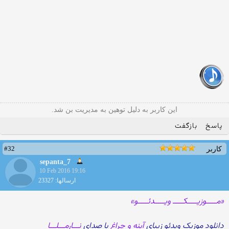
این کاربر به دلیل توهین به مدیریت بن شد.
پاسخ
بازگفت
#32
کاربر
sepanta_7
10 Feb 2016 19:16
ارسالها: 23327
«مـــــوزیـــــکـــــ ویـــــدئـــــو»
دانلود موزیک ویدئو زیبای
آینه و چراغ
با صدای
نـــارمـــلـــا