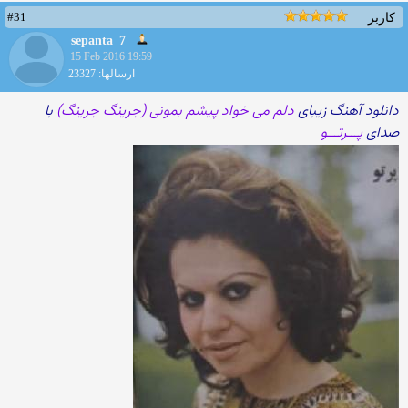
#31
کاربر
sepanta_7
15 Feb 2016 19:59
ارسالها: 23327
دانلود آهنگ زیبای
دلم می خواد پیشم بمونی (جرینگ جرینگ)
با
صدای
پـــرتـــو