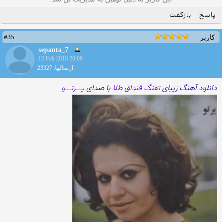
پاسخ
بازگفت
#35
کاربر
sepanta_7
15 Feb 2016 20:00
ارسالها: 23327
دانلود آهنگ زیبای
تفنگ قنداق طلا
با صدای
پـــرتـــو