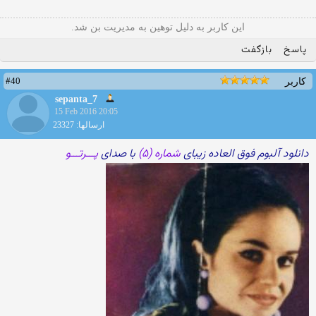
این کاربر به دلیل توهین به مدیریت بن شد.
پاسخ
بازگفت
#40
کاربر
sepanta_7
15 Feb 2016 20:05
ارسالها: 23327
دانلود آلبوم فوق العاده زیبای
شماره (۵)
با صدای
پـــرتـــو