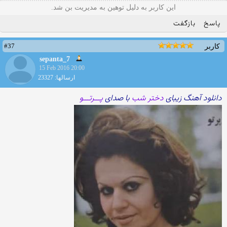
این کاربر به دلیل توهین به مدیریت بن شد.
پاسخ
بازگفت
#37
کاربر
sepanta_7
15 Feb 2016 20:00
ارسالها: 23327
دانلود آهنگ زیبای
دختر شب
با صدای
پـــرتـــو