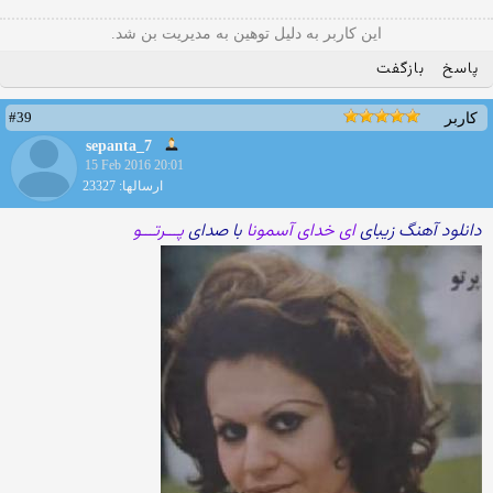
این کاربر به دلیل توهین به مدیریت بن شد.
پاسخ
بازگفت
#39
کاربر
sepanta_7
15 Feb 2016 20:01
ارسالها: 23327
دانلود آهنگ زیبای
ای خدای آسمونا
با صدای
پـــرتـــو