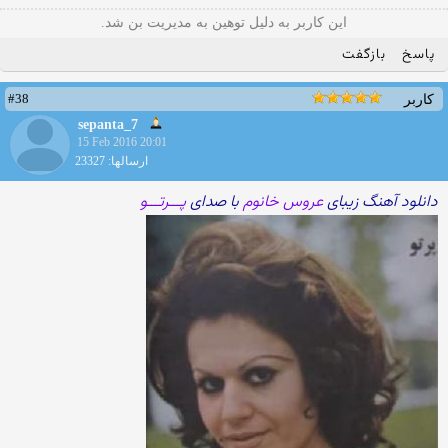
این کاربر به دلیل توهین به مدیریت بن شد.
پاسخ
بازگفت
#38
کاربر
sepanta_7
15 Feb 2016 20:01
ارسالها: 23327
دانلود آهنگ زیبای
عروس خانوم
با صدای
پـــرتـــو