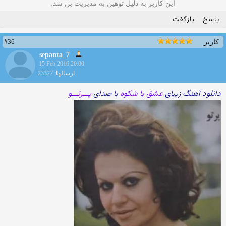
این کاربر به دلیل توهین به مدیریت بن شد.
پاسخ
بازگفت
#36
کاربر
sepanta_7
15 Feb 2016 20:00
ارسالها: 23327
دانلود آهنگ زیبای
عشق با شکوه
با صدای
پـــرتـــو