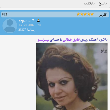
پاسخ
بازگفت
#33
کاربر
sepanta_7
15 Feb 2016 19:59
ارسالها: 23327
دانلود آهنگ زیبای
قایق طلائی
با صدای
پـــرتـــو