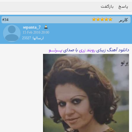
پاسخ
بازگفت
#34
کاربر
sepanta_7
15 Feb 2016 20:00
ارسالها: 23327
دانلود آهنگ زیبای
روبند زری
با صدای
پـــرتـــو