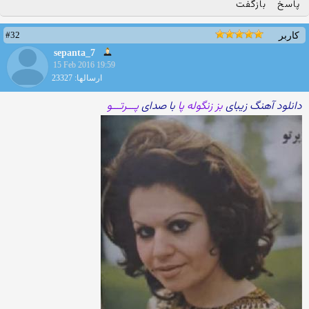
پاسخ
بازگفت
#32
کاربر
sepanta_7
15 Feb 2016 19:59
ارسالها: 23327
دانلود آهنگ زیبای
بز زنگوله پا
با صدای
پـــرتـــو