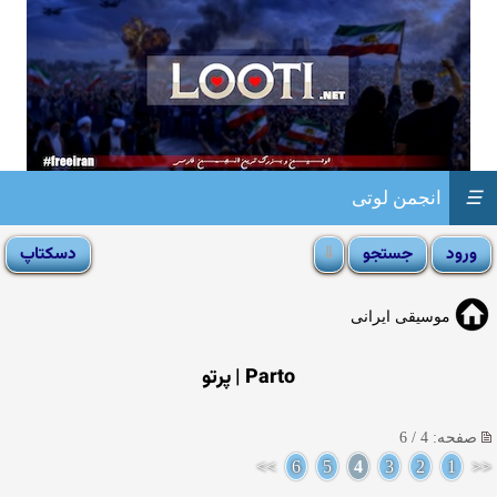
☰
انجمن لوتی
موسیقی ایرانی
Parto | پرتو
صفحه: 4 / 6
>>
6
5
4
3
2
1
<<