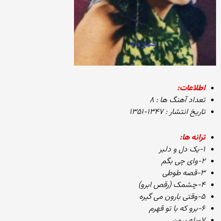
اطلاعات:
تعداد آهنگ ها : ۸
تاریخ انتشار : ۱۳۴۷-۱۳۵۱
ترانه ها:
۱-یک دل و دلبر
۲-وای چی بگم
۳-قصه طوطی
۴-چشمک (رقص ابرو)
۵-وقتی بارون می گیره
۶-برو که با تو قهرم
۷-بله برون