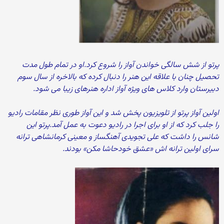
پرتو از شش سالگی خواندن آواز را شروع کرد.او در تمام طول مدت
تحصیل چنان با علاقه این هنر را دنبال کرده که بالاخره از سال سوم
دبیرستان وارد کلاس های ویژه آواز اداره هنرهای زیبا می شود.
اولین آواز پرتو از تلویزیون پخش شد و این آواز طوری نظر مقامات رادیو
را جلب کرد که از او برای اجرا در رادیو دعوت به عمل آمد.پرتو این
شانس را داشت که علی تجویدی آهنگساز و معینی کرمانشاهی ترانه
سرای اولین ترانه اش «عشق خودحاشا مکن» بودند.