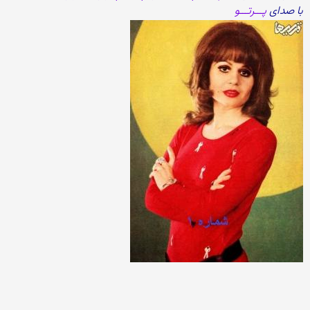
با صدای
پـــرتـــو