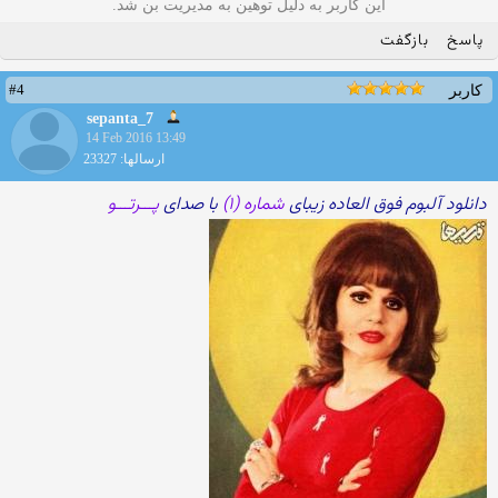
این کاربر به دلیل توهین به مدیریت بن شد.
پاسخ
بازگفت
#4
کاربر
sepanta_7
14 Feb 2016 13:49
ارسالها: 23327
دانلود آلبوم فوق العاده زیبای
شماره (۱)
با صدای
پـــرتـــو