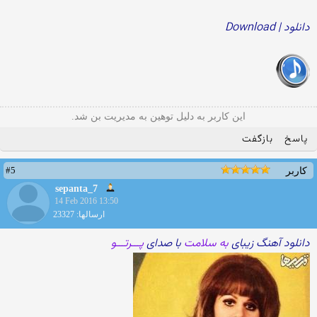
دانلود | Download
این کاربر به دلیل توهین به مدیریت بن شد.
پاسخ
بازگفت
#5
کاربر
sepanta_7
14 Feb 2016 13:50
ارسالها: 23327
دانلود آهنگ زیبای
به سلامت
با صدای
پـــرتـــو