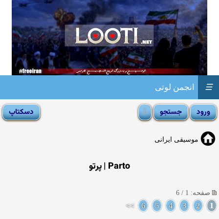
☰
انجمن لوتی
موسیقی ایرانی
Parto | پرتو
صفحه: 1 / 6
>>
6
5
4
3
2
1