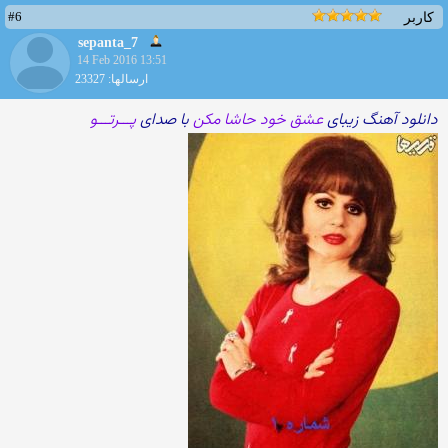
#6
کاربر
sepanta_7
14 Feb 2016 13:51
ارسالها: 23327
دانلود آهنگ زیبای
عشق خود حاشا مکن
با صدای
پـــرتـــو