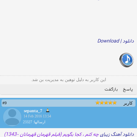
دانلود | Download
این کاربر به دلیل توهین به مدیریت بن شد.
پاسخ
بازگفت
#9
کاربر
sepanta_7
14 Feb 2016 13:54
ارسالها: 23327
دانلود آهنگ زیبای
چه کنم ، کجا بگویم (فیلم قهرمان قهرمانان -1343)