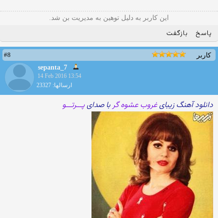
این کاربر به دلیل توهین به مدیریت بن شد.
پاسخ
بازگفت
#8
کاربر
sepanta_7
14 Feb 2016 13:54
ارسالها: 23327
دانلود آهنگ زیبای
غروب عشوه گر
با صدای
پـــرتـــو