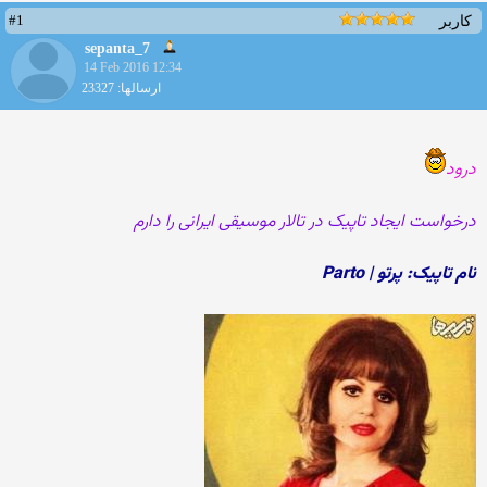
#1
کاربر
sepanta_7
14 Feb 2016 12:34
ارسالها: 23327
درود
درخواست ایجاد تاپیک در تالار موسیقی ایرانی را دارم
نام تاپیک: پرتو | Parto