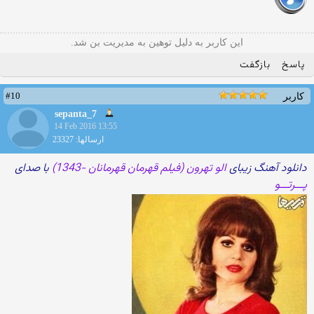
این کاربر به دلیل توهین به مدیریت بن شد.
پاسخ
بازگفت
#10
کاربر
sepanta_7
14 Feb 2016 13:55
ارسالها: 23327
دانلود آهنگ زیبای
الو تهرون (فیلم قهرمان قهرمانان -1343)
با صدای
پـــرتـــو