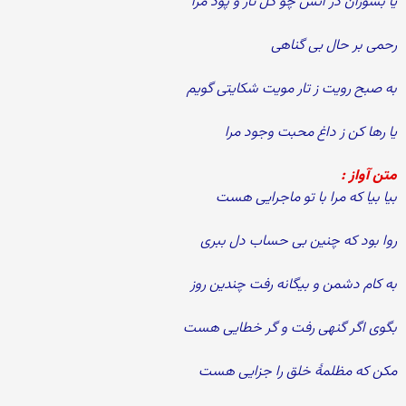
یا بسوزان در آتش چو گل تار و پود مرا
رحمی بر حال بی گناهی
به صبح رویت ز تار مویت شكایتی گویم
یا رها كن ز داغ محبت وجود مرا
متن آواز :
بیا بیا كه مرا با تو ماجرایی هست
روا بود كه چنین بی حساب دل ببری
به كام دشمن و بیگانه رفت چندین روز
بگوی اگر گنهی رفت و گر خطایی هست
مكن كه مظلمۀ خلق را جزایی هست