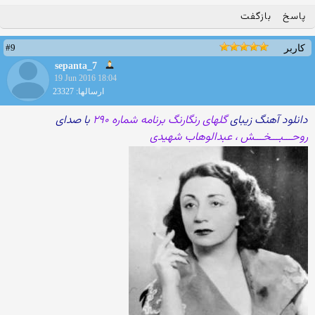
پاسخ
بازگفت
#9
کاربر
sepanta_7
19 Jun 2016 18:04
ارسالها: 23327
دانلود آهنگ زیبای
گلهای رنگارنگ برنامه شماره ۲۹۰
با صدای
روحـــبـــخـــش ، عبدالوهاب شهیدی