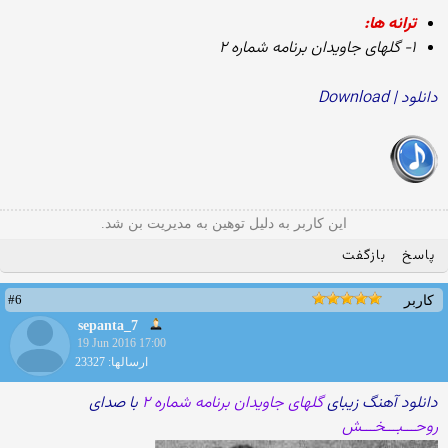
ترانه ها:
۱- گلهای جاویدان برنامه شماره ۲
دانلود | Download
این کاربر به دلیل توهین به مدیریت بن شد.
پاسخ
بازگفت
#6
کاربر
sepanta_7
19 Jun 2016 17:00
ارسالها: 23327
دانلود آهنگ زیبای
گلهای جاویدان برنامه شماره ۲
با صدای
روحـــبـــخـــش