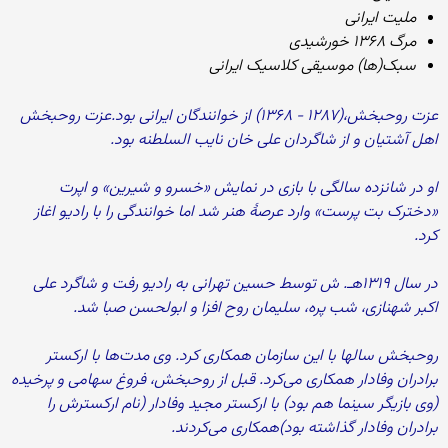
ملیت ایرانی
مرگ ۱۳۶۸ خورشیدی
سبک‌(ها) موسیقی کلاسیک ایرانی
عزت روحبخش،(۱۲۸۷ - ۱۳۶۸) از خوانندگان ایرانی بود.عزت روحبخش
اهل آشتیان و از شاگردان علی خان نایب السلطنه بود.
او در شانزده سالگی با بازی در نمایش «خسرو و شیرین» و اپرت
«دخترک بت پرست» وارد عرصهٔ هنر شد اما خوانندگی را با رادیو اغاز
کرد.
در سال ۱۳۱۹هـ. ش توسط حسین تهرانی به رادیو رفت و شاگرد علی
اکبر شهنازی، شب پره، سلیمان روح افزا و ابولحسن صبا شد.
روحبخش سالها با این سازمان همکاری کرد. وی مدت‌ها با ارکستر
برادران وفادار همکاری می‌کرد. قبل از روحبخش، فروغ سهامی و پرخیده
(وی بازیگر سینما هم بود) با ارکستر مجید وفادار (نام ارکسترش را
برادران وفادار گذاشته بود)همکاری می‌کردند.