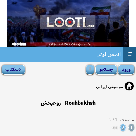
☰
انجمن لوتی
موسیقی ایرانی
Rouhbakhsh | روحبخش
صفحه: 1 / 2
>>
2
1