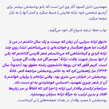
مهمترین دلیل کمبود آثار وی این است که بانو روحبخش بیشتر برای
آرشیو شخصی خود ترانه هایش را ضبط میکرد و کمتر آنها را به بازار
عرضه میکرد.
نواب صفا درباره شروع کار خود می‌گوید:
«ذوق ترانه سرایی، آن زمان که بیست و یک سال داشتم در من پا
گرفت، اما هیچ اهنگساز و خواننده‌ای را نمی‌شناختم. ابتدا روی چند
ترانه کردی و کرمانشاهی که می‌دانستم شعر فارسی گذاشتم که یکی
از انها بسیار شهرت یافت، ترانهٔ "موسم گل شد وقت گل چیدن"
است. کریم فکور که ان روزها دانشجوی رشته حقوق بود (حدوداً سال
۱۳۲۴) مرا راهنمایی کرد که به خانم روحبخش مراجعه کنم. خانهٔ
روحبخش در خیابان سی متری بود. وقتی ترانه‌ام را برایش خواندم با
آن از شعر چیزی نفهمید، احساس خوشایندی به او دست داد.
سرانجام ارکستر وفادار این ترانه را اجرا کرد که اتفاقاً بر سر زبان‌ها
افتاد و بدین ترتیب به جرگهٔ ترانه سرایان پیوستم».
روحبخش با مجید وفادار در بغداد صفحه‌های را پر کرده‌است.