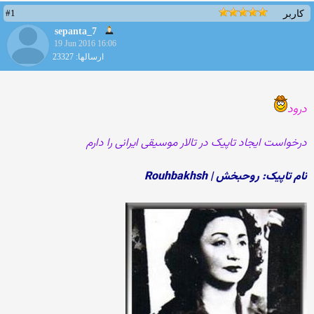
#1
کاربر
sepanta_7
19 Jun 2016 16:06
ارسالها: 23327
درود
درخواست ایجاد تاپیک در تالار موسیقی ایرانی را دارم
نام تاپیک: روحبخش | Rouhbakhsh