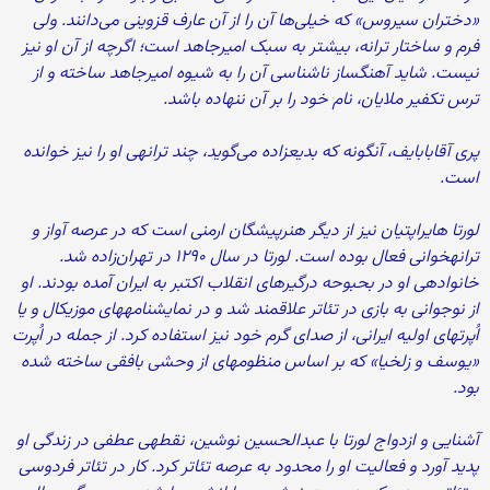
«دختران سیروس» که خیلی‏‌ها آن را از آن عارف قزوینی می‌‏دانند. ولی
فرم و ساختار ترانه، بیشتر به سبک امیرجاهد است؛ اگرچه از آن او نیز
نیست. شاید آهنگساز نا‌شناسی آن را به شیوه‏ امیرجاهد ساخته و از
ترس تکفیر ملایان، نام خود را بر آن ننهاده باشد.
پری آقابابایف، آن‏گونه که بدیع‏زاده می‌‏گوید، چند ترانه‏ی او را نیز خوانده
است.
لورتا هایراپتیان نیز از دیگر هنرپیشگان ارمنی است که در عرصه‏ آواز و
ترانه‏خوانی فعال بوده است. لورتا در سال ۱۲۹۰ در تهران‌زاده شد.
خانواده‏ی او در بحبوحه‏ درگیر‏های انقلاب اکتبر به ایران آمده بودند. او
از نوجوانی به بازی در تئا‌تر علاقمند شد و در نمایش‏نامه‏های موزیکال و یا
اُپرت‏های اولیه‏ ایرانی، از صدای گرم خود نیز استفاده کرد. از جمله در اُپرت
«یوسف و زلخیا» که بر اساس منظومه‏ای از وحشی بافقی ساخته شده
بود.
آشنایی و ازدواج لورتا با عبدالحسین نوشین، نقطه‏ی عطفی در زندگی او
پدید آورد و فعالیت او را محدود به عرصه‏ تئا‌تر کرد. کار در تئا‌تر فردوسی