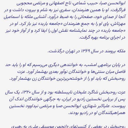
ابوالحسن صبا، حبیب سُماعی، تاج اصفهانی و مرتضی محجوبی
فراگرفت. او با همین هنرمندان، سفری نیز به شام و بیروت داشت و در
آن‏جا از صدای خود، صفحاتی را به ضبط درآورد. آشنایی ملکه با اسماعیل
مهرتاش، پای او را به جمع هنرمندان «جامعه‏ باربد» نیز باز کرد. او در
«جامعه‏ باربد» در چند نمایش‏نامه نقش اول را ایفا کرد و از آواز خود نیز
در اجرای برنامه بهره گرفت.
ملکه برومند در سال ۱۳۶۹ در تهران درگذشت.
در پایان برنامه‏ی امشب، به خواننده‏ی دیگری می‌‏رسیم که او را باید حد
فاصل میان سنتی‏‌ها و خوانندگان نوآور بعدی به‏شمار آورد. عزت
روح‏بخش که باید او را از خوش‏تحریر‌ترین خوانندگان زن به‏شمار آورد.
عزت روح‏بخش شاگرد علی‏خان نایب‏سلطنه بود و از سال ۱۳۲۰، یک سال
پس از برپایی نخستین رادیو در ایران، به جرگه‏ی خوانندگان اندک آن
پیوست. علی‏اکبر شهنازی، ابوالحسن صبا و مرتضی نی‏داوود نخستین
همراهی‏کنندگان او در رادیو بودند.
روح‏بخش در بعضی از کنسرت‏های «انجمن موسیقی ملی»، به رهبری