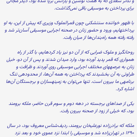
و تئا‌تر سعدی که به همت نوشین و یارانش برپا شده بود، دیگر مجالی
برای پرداختن به موسیقی باقی نمی‌‏گذاشت.
با ظهور خواننده‏ سنت‏شکنی چون قمرالملوک وزیری که پیش از این، به او
پرداخته‏ایم، ورود و حضور زنان در صحنه‏ اجرایی موسیقی آسان‏‌تر شد و
رفته رفته همه‏ راه‌بندان‌ها از میان رفت.
روح‏انگیز و ملوک ضرابی که از آن دو نیز یاد کرده‏ایم، با گذر از راه
همواری که قمر پدید آورده بود، وارد میدان شدند و پس از آن دو، خیل
زنان به عرصه‏های مختلف اجرایی موسیقی روی آوردند و ظرافت و
طراوتی به آن بخشیدند که پرداختن به همه‏ آن‏‌ها، از محدوده‏ی تنگ
برنامه‏ی ما بیرون است. تنها می‌‏توان به زمینه‏‏سازان و برجستگان آن‏‌ها
اشاره کرد.
یکی از صداهای برجسته در دهه‏ دوم و سوم قرن حاضر، ملکه برومند
بود، که خیلی از زود از صحنه بیرون رفت.
ملکه که برادرزاده‏ نورعلی‏خان برومند، ردیف‏‌شناس معروف بود، در سال
۱۲۹۰ در تهران‌زاده شد و موسیقی را ابتدا نزد عموی خود و بعد نزد