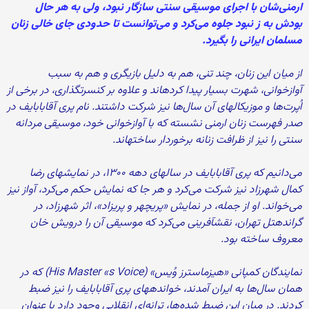
ارمنی‏‌شان با اجرای موسیقی سنتی سازگار نبود، ولی به‏ هر حال
بودش به ز نبود جلوه می‌‏کرد و می‌‏توانست تا حدودی جای خالی زنان
مسلمان ایرانی را بگیرد.
از میان این زنان، چند تنی، هم به دلیل بازیگری و هم به سبب
آوازخوانی، شهرت بسیار پیدا کرده‏اند و علاوه بر کنسرت‏گذاری، در برخی از
اُپرت‏‌ها و موزیکال‏های آن سال‏‌ها نیز شرکت داشتند. نام پری آقابابایف در
صدر فهرست زنان ارمنی‏ نشسته که با آوازخوانی خود، موسیقی مردانه‏
سنتی را نیز از ظرافت زنانه برخوردار ساخته‏اند.
می‌‏دانیم که پری آقابابایف در سال‏های دهه‏ ۱۳۰۰، در نمایش‏های رضا
کمال شهرزاد نیز شرکت می‌‏کرد و هر جا که نمایش حکم می‌‏کرد، آواز نیز
می‌‏خواند. او از جمله، در نمایش «پریچهر و پریزاد»، اثر شهرزاد، در
گراندهتل تهران، نقش‏آفرینی می‌‏کرد که موسیقی آن را درویش‏ خان
معروف ساخته بود.
نمایندگان کمپانی «هیزماسترز وُیس» (His Master «s Voice) که در‌‌
همان سال‏‌ها به ایران آمدند، خوانده‏های پری آقابابایف را نیز ضبط
کردند. در میان این ضبط ‏شده‌ها، ترانه‌ای انقلابی وجود دارد با عنوان