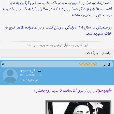
ناصر زرآبادی، عباس شاپوری، مهدی تاکستانی، مرتضی گرگین زاده و
قاسم جلالیان از دیگر کسانی بودند که در سالهای اولیه تاسیس رادیو با
روحبخش همکاری داشتند.
روحبخش در سال ۱۳۶۸ زندگی را وداع گفت و در امامزاده طاهر کرج به
خاک سپرده شد.
این کاربر به دلیل توهین به مدیریت بن شد.
پاسخ
بازگفت
#4
کاربر
sepanta_7
19 Jun 2016 16:27
ارسالها: 23327
«آوازه‌خوانان زن از پری آقابابایف تا عزت روح‌بخش»