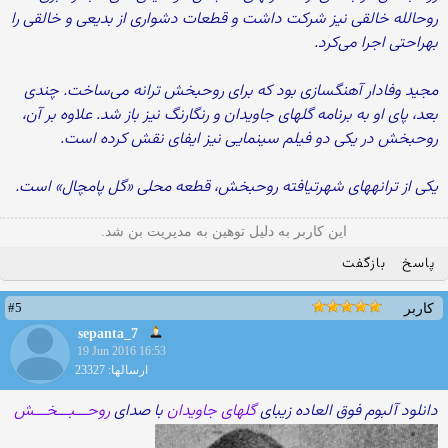
روح‏الله خالقی نیز شرکت داشت و قطعات دشواری از بدیعی و خالقی را
به‏راحتی اجرا می‌‏کرد.
مجید وفادار آهنگ‏سازی بود که برای روح‏بخش ترانه می‌‏ساخت. چندی
بعد، پای او به برنامه‏ گل‏های جاویدان و رنگارنگ نیز باز شد. علاوه بر آن،
روح‏بخش در یکی دو فیلم سینمایی نیز ایفای نقش کرده است.
یکی از ترانه‏های شهرت‏یافته‏ روح‏بخش، قطعه‏ محلی «گل پامچال» است.
این کاربر به دلیل توهین به مدیریت بن شد.
پاسخ
بازگفت
#5
کاربر
sepanta_7
19 Jun 2016 16:53
ارسالها: 23327
دانلود آلبوم فوق العاده زیبای
گلهای جاویدان
با صدای
روحـــبـــخـــش