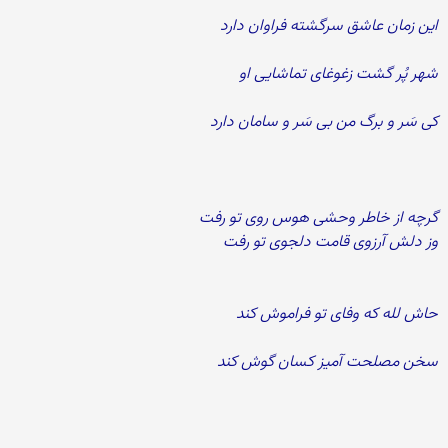
این زمان عاشق سرگشته فراوان دارد
شهر پُر گشت زغوغای تماشایی او
كی سَر و برگ من بی سَر و سامان دارد
گرچه از خاطر وحشی هوس روی تو رفت
وز دلش آرزوی قامت دلجوی تو رفت
حاش لله كه وفای تو فراموش كند
سخن مصلحت آمیز كسان گوش كند