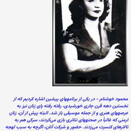
محمود خوشنام - در یکی از برنامه‏های پیشین اشاره کردیم که از
نخستین دهه‏ قرن جاری خورشیدی، رفته رفته پای زنان نیز به
عرصه‏های هنری و از جمله موسیقی باز شد. البته پیش از آن، زنان
ارمنی که غالباً در صحنه‏های تئاتری بازی می‌‏کردند، سرکی هم به
تالارهای کنسرت می‌‏زدند. حضور و شرکت آنان، اگرچه به سبب لهجه‏