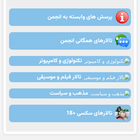
پرسش های وابسته به انجمن
تالارهای همگانی انجمن
تکنولوژی و کامپیوتر
تالار فیلم و موسیقی
مذهب و سیاست
تالارهای سکسی +18