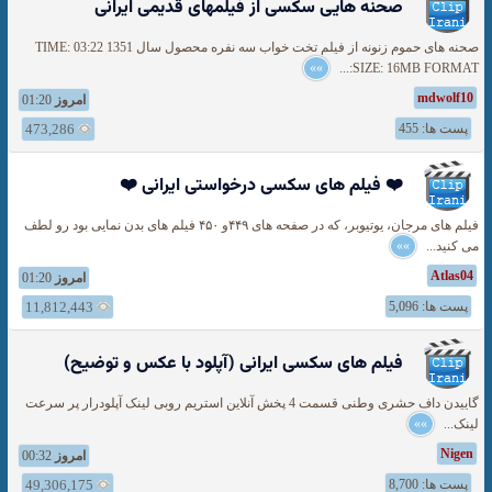
صحنه هایی سکسی از فیلمهای قدیمی ایرانی
صحنه های حموم زنونه از فیلم تخت خواب سه نفره محصول سال 1351 TIME: 03:22
»»
SIZE: 16MB FORMAT:...
mdwolf10
امروز
01:20
پست ها: 455
473,286
❤️ فیلم های سکسی درخواستی ایرانی ❤️
فیلم های مرجان، یوتیوبر، که در صفحه های ۴۴۹و ۴۵۰ فیلم های بدن نمایی بود رو لطف
می کنید...
»»
Atlas04
امروز
01:20
پست ها: 5,096
11,812,443
فیلم های سکسی ایرانی (آپلود با عکس و توضیح)
گاییدن داف حشری وطنی قسمت 4 پخش آنلاین استریم روبی لینک آپلودرار پر سرعت
لینک...
»»
Nigen
امروز
00:32
پست ها: 8,700
49,306,175