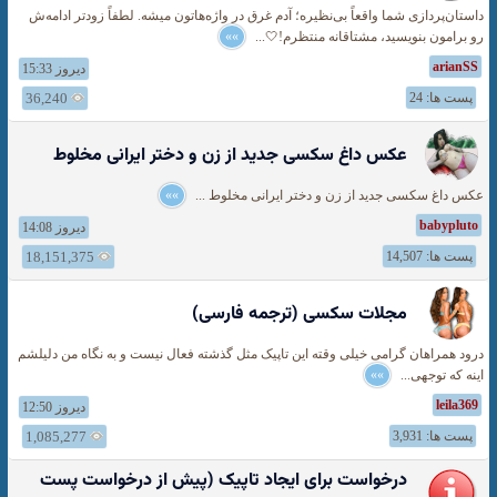
داستان‌پردازی شما واقعاً بی‌نظیره؛ آدم غرق در واژه‌هاتون میشه. لطفاً زودتر ادامه‌ش
رو برامون بنویسید، مشتاقانه منتظرم!🤍...
»»
arianSS
دیروز 15:33
پست ها: 24
36,240
عکس داغ سکسی جدید از زن و دختر ایرانی مخلوط
عکس داغ سکسی جدید از زن و دختر ایرانی مخلوط ...
»»
babypluto
دیروز 14:08
پست ها: 14,507
18,151,375
مجلات سکسی (ترجمه فارسی)
درود همراهان گرامی خیلی وقته این تاپیک مثل گذشته فعال نیست و به نگاه من دلیلشم
اینه که توجهی...
»»
leila369
دیروز 12:50
پست ها: 3,931
1,085,277
درخواست برای ایجاد تاپیک (پیش از درخواست پست