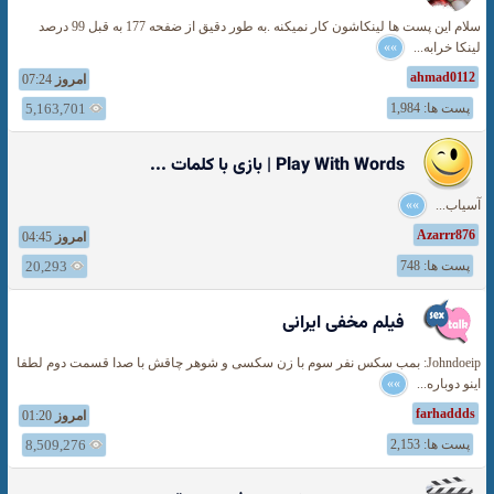
سلام این پست ها لینکاشون کار نمیکنه .به طور دقیق از ضفحه 177 به قبل 99 درصد
لینکا خرابه...
»»
ahmad0112
امروز
07:24
پست ها: 1,984
5,163,701
Play With Words | بازی با كلمات ...
آسیاب...
»»
Azarrr876
امروز
04:45
پست ها: 748
20,293
فیلم مخفی ایرانی
Johndoeip: بمب سکس نفر سوم با زن سکسی و شوهر چاقش با صدا قسمت دوم لطفا
اینو دوباره...
»»
farhaddds
امروز
01:20
پست ها: 2,153
8,509,276