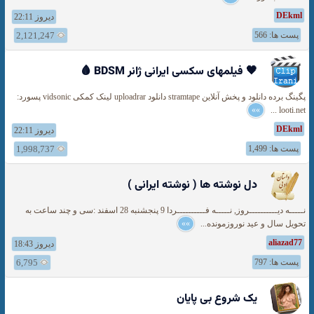
DEkml
دیروز 22:11
پست ها: 566
2,121,247
🖤 فیلمهای سکسی ایرانی ژانر BDSM 🩸
پگینگ برده دانلود و پخش آنلاین stramtape دانلود uploadrar لینک کمکی vidsonic پسورد:
»»
looti.net ...
DEkml
دیروز 22:11
پست ها: 1,499
1,998,737
دل نوشته ها ( نوشته ایرانی )
نـــــه دیــــــــــروز, نـــــه فــــــــــردا 9 پنجشنبه 28 اسفند :سی و چند ساعت به
تحویل سال و عید نوروزمونده...
»»
aliazad77
دیروز 18:43
پست ها: 797
6,795
یک شروع بی پایان