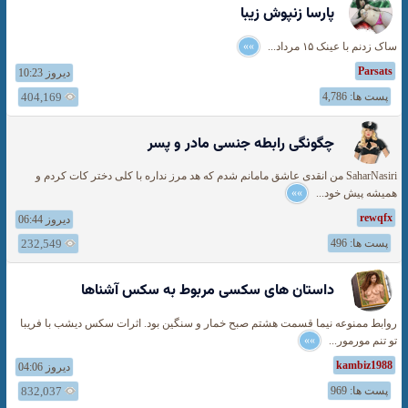
پارسا زنپوش زیبا
ساک زدنم با عینک ۱۵ مرداد...
»»
Parsats
دیروز 10:23
پست ها: 4,786
404,169
چگونگی رابطه جنسی مادر و پسر
SaharNasiri من انقدی عاشق مامانم شدم که هد مرز نداره با کلی دختر کات کردم و
همیشه پیش خود...
»»
rewqfx
دیروز 06:44
پست ها: 496
232,549
داستان های سکسی مربوط به سکس آشناها
روابط ممنوعه نیما قسمت هشتم صبح خمار و سنگین بود. اثرات سکس دیشب با فریبا
تو تنم مورمور...
»»
kambiz1988
دیروز 04:06
پست ها: 969
832,037