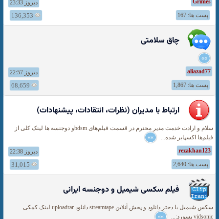
Grimes
دیروز 23:33
پست ها: 167
136,353
چاق سلامتى
»»
aliazad77
دیروز 22:57
پست ها: 1,867
68,659
ارتباط با مدیران (نظرات، انتقادات، پیشنهادات)
سلام و ارادت خدمت مدیر محترم در قسمت فیلم‌های bdsmو دوجنسه ها لینک کلی از
فیلم‌ها اکسپایر شده...
»»
rezakhan123
دیروز 22:38
پست ها: 2,640
31,015
فیلم سکسی شیمیل و دوجنسه ایرانی
سکس شیمیل با دختر دانلود و پخش آنلاین streamtape دانلود uploadrar لینک کمکی
vidsonic پسورد:...
»»