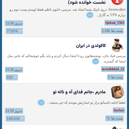
نخست خوانده شود)
Streetwalker: درود تاپیک شما ایجاد شد. مرسی خانوم ناظم فقط اومدم پست دوم رو
بزارم VPN به گاراژ...
»»
Qobad_5563
دیروز 11:59
پست ها: 1,246
77,954
کاکولدی در ایران
مرسی قباد جان، نوشته‌هاتون رو تا اینجا دنبال کردم و باید بگم خوشحالم که جایی مثل
اینجا که گستره...
»»
invisiblekid_22
دیروز 11:58
پست ها: 3
958
مادرم ،جانم فدای آه و ناله تو
لطفا ادامه داستانو بزار تو خماریش موندم که چی میشه...
»»
fawkes
دیروز 11:19
پست ها: 72
149,450