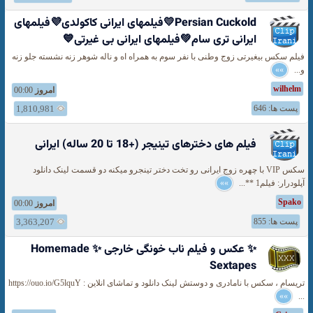
Persian Cuckold💛فیلمهای ایرانی کاکولدی💜فیلمهای
ایرانی تری سام💚فیلمهای ایرانی بی غیرتی💙
فیلم سکس بیغیرتی زوج وطنی با نفر سوم به همراه اه و ناله شوهر زنه نشسته جلو زنه
و...
»»
wilhelm
امروز
00:00
پست ها: 646
1,810,981
فیلم های دخترهای تینیجر (+18 تا 20 ساله) ایرانی
سکس VIP با چهره زوج ایرانی رو تخت دختر تینجرو میکنه دو قسمت لینک دانلود
آپلودرار: فیلم1 **...
»»
Spako
امروز
00:00
پست ها: 855
3,363,207
✨ عکس و فیلم ناب خونگی خارجی ✨ Homemade
Sextapes
تریسام ، سکس با نامادری و دوستش لینک دانلود و تماشای انلاین : https://ouo.io/G5lquY
»»
...