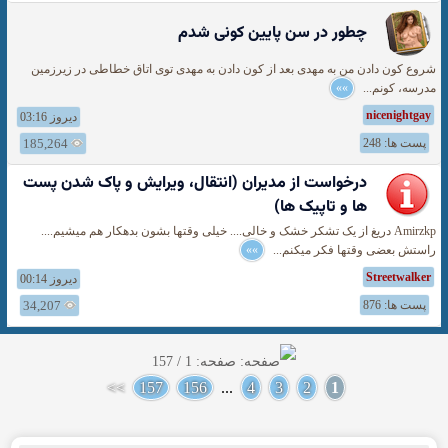
چطور در سن پایین کونی شدم
شروع کون دادن من به مهدی بعد از کون دادن به مهدی توی اتاق خطاطی در زیرزمین
مدرسه، کونم...
»»
nicenightgay
دیروز 03:16
پست ها: 248
185,264
درخواست از مدیران (انتقال، ویرایش و پاک شدن پست
ها و تاپیک ها)
Amirzkp دریغ از یک تشکر خشک و خالی.... خیلی وقتها بشون بدهکار هم میشیم....
راستش بعضی وقتها فکر میکنم...
»»
Streetwalker
دیروز 00:14
پست ها: 876
34,207
صفحه: 1 / 157
>>
157
156
...
4
3
2
1