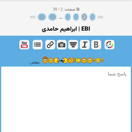
صفحه: 2 / 39
>>
39
38
...
4
3
2
1
<<
EBI | ابراهیم حامدی
بیشتر...