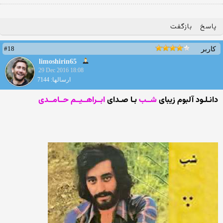
پاسخ
بازگفت
#18
کاربر
limoshirin65
29 Dec 2016 18:08
ارسالها: 7144
دانـلـود آلبوم زیبای
شــب
بـا صـدای
ابــراهــیــم حــامــدی