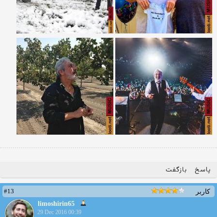
پاسخ
بازگفت
#13
کاربر
limoshirin65
29 Dec 2016 00:39