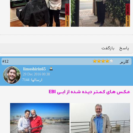
پاسخ
بازگفت
#12
کاربر
limoshirin65
29 Dec 2016 00:38
ارسالها: 7144
عـکـس هـای کـمـتـر دیـده شـده از ابــی
EBI