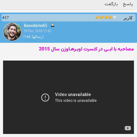
پاسخ
بازگفت
#17
کاربر
limoshirin65
29 Dec 2016 15:42
ارسالها: 7144
مصاحبه با ابــی در کنسرت اوبـرهـاوزن سال 2015