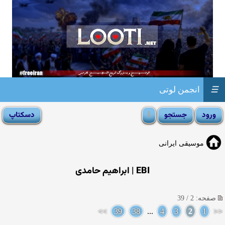
☰
انجمن لوتی
موسیقی ایرانی
EBI | ابراهیم حامدی
صفحه: 2 / 39
>>
39
38
...
4
3
2
1
<<