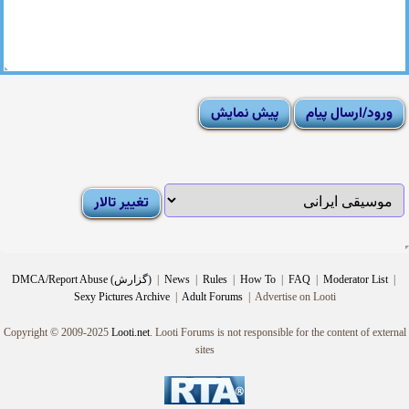
|
Moderator List
|
FAQ
|
How To
|
Rules
|
News
|
DMCA/Report Abuse (گزارش)
Sexy Pictures Archive
|
Adult Forums
|
Advertise on Looti
Copyright © 2009-2025
Looti.net
. Looti Forums is not responsible for the content of external
sites