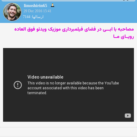
limoshirin65
29 Dec 2016 15:41
ارسالها: 7144
مصاحبه با ابـــی در فضای فیلمبرداری موزیک ویدئو فوق العاده
رویــای مــا