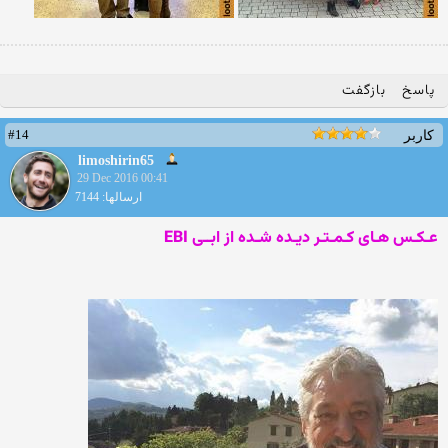
پاسخ
بازگفت
#14
کاربر
limoshirin65
29 Dec 2016 00:41
ارسالها: 7144
عـکـس هـای کـمـتـر دیـده شـده از ابــی EBI