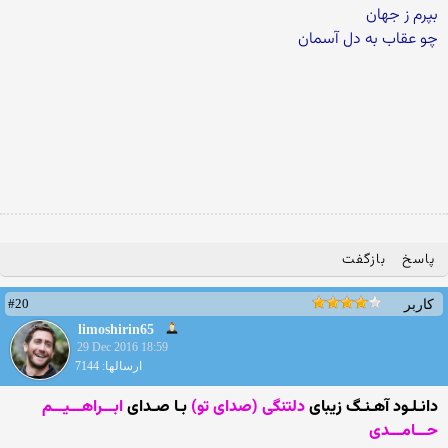
بپرم ز جهان
چو عقاب به دل آسمان
پاسخ
بازگفت
#20
کاربر
limoshirin65
29 Dec 2016 18:59
ارسالها: 7144
دانـلـود آهـنـگ زیبای
دلتنگی (صدای تو)
بـا صـدای
ابـــراهـــیـــم
حـــامـــدی