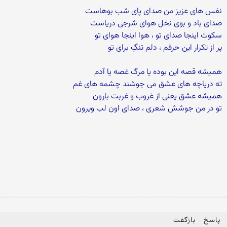
نفس ­های عزیز من صدای پای شب­ بوهاست
صدای باد و بوی نخل هوای شرجی دریاست
سکوت اینجا صدای تو ، هوا اینجا هوای تو
پر از تکرار این حرفم ، دلم تنگِ برای تو
همیشه قصه این بوده یا مرگ غصه یا آدم
ته دریاچه ­های عشق می ­جوشند چشمه­ های غم
همیشه عشق یعنی از غروب و غربت بارون
تو در من جوشش شعری ، صدای اون لب ویرون
پاسخ
بازگفت