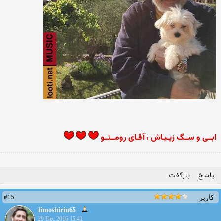
ابــی و ســگ زیـبـاش ، آقـای رومــئــو
پاسخ
بازگفت
#15
کاربر
limoshirin65
29 Dec 2016 15:41