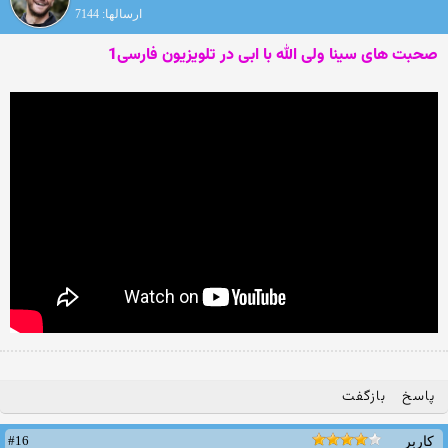
ارسالها: 7144
صحبت های سینا ولی الله با ابی در تلویزیون فارسی1
پاسخ
بازگفت
#16
کاربر