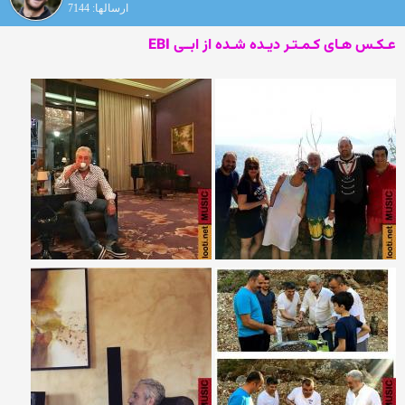
ارسالها: 7144
عـکـس هـای کـمـتـر دیـده شـده از ابــی
EBI