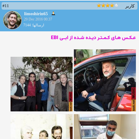
#11
کاربر
limoshirin65
29 Dec 2016 00:37
ارسالها: 7144
عـکـس هـای کـمـتـر دیـده شـده از ابــی
EBI