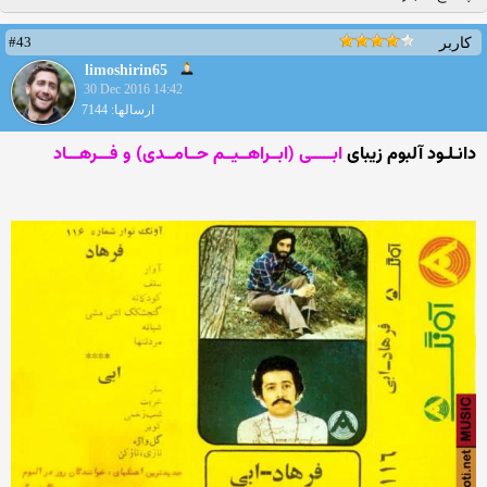
#43
کاربر
limoshirin65
30 Dec 2016 14:42
ارسالها: 7144
دانـلـود آلبوم زیبای
ابـــــی (ابــراهــیــم حــامــدی) و فـــرهـــاد