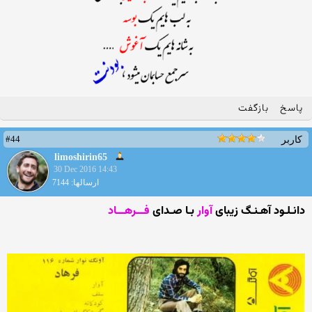
پاسخ
بازگفت
#44
کاربر
limoshirin65
30 Dec 2016 14:43
ارسالها: 7144
دانـلـود آهـنـگ زیبای
آوار
بـا صـدای
فـــرهـــاد