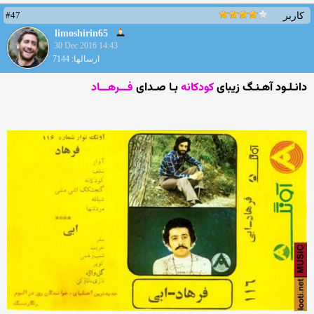
#47
کاربر
limoshirin65
30 Dec 2016 14:43
ارسالها: 7144
دانـلـود آهـنـگ زیبای
کودکانه
بـا صـدای
فـــرهـــاد