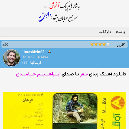
پاسخ
بازگفت
#50
کاربر
limoshirin65
30 Dec 2016 14:44
ارسالها: 7144
دانـلـود آهـنـگ زیبای
سفر
بـا صـدای
ابـــراهـــیـــم حـــامـــدی