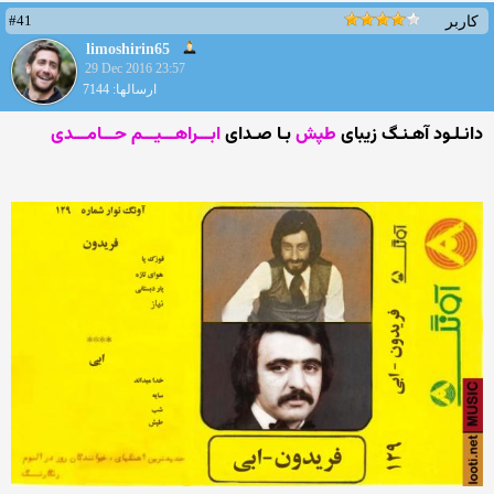
#41
کاربر
limoshirin65
29 Dec 2016 23:57
ارسالها: 7144
دانـلـود آهـنـگ زیبای
طپش
بـا صـدای
ابـــراهـــیـــم حـــامـــدی