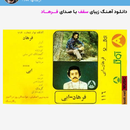
ارسالها: 7144
دانـلـود آهـنـگ زیبای
سقف
بـا صـدای
فـــرهـــاد