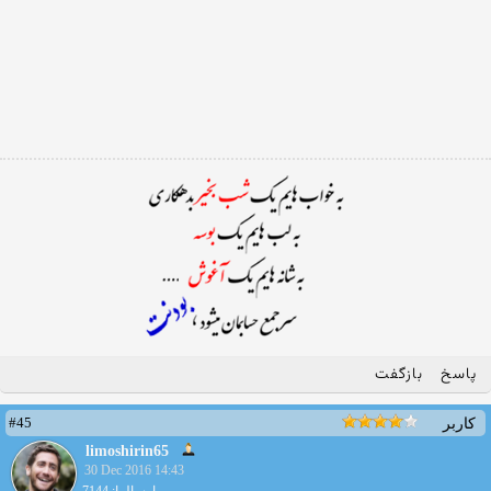
پاسخ
بازگفت
#45
کاربر
limoshirin65
30 Dec 2016 14:43