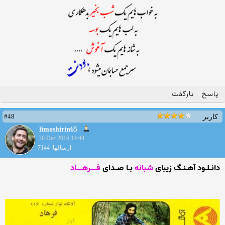
پاسخ
بازگفت
#48
کاربر
limoshirin65
30 Dec 2016 14:44
ارسالها: 7144
دانـلـود آهـنـگ زیبای
شبانه
بـا صـدای
فـــرهـــاد