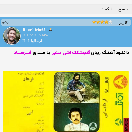
پاسخ
بازگفت
#46
کاربر
limoshirin65
30 Dec 2016 14:43
ارسالها: 7144
دانـلـود آهـنـگ زیبای
گنجشکک اشی مشی
بـا صـدای
فـــرهـــاد