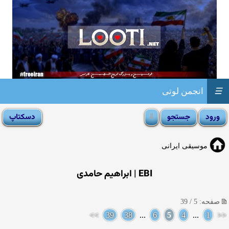
☰
انجمن لوتی
موسیقی ایرانی
EBI | ابراهیم حامدی
صفحه: 5 / 39
>>
39
38
...
6
5
4
...
1
<<