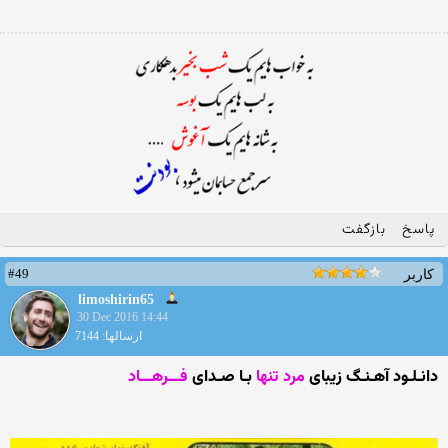
پاسخ
بازگفت
#49
کاربر
limoshirin65
30 Dec 2016 14:44
ارسالها: 7144
دانـلـود آهـنـگ زیبای
مرد تنها
بـا صـدای
فـــرهـــاد