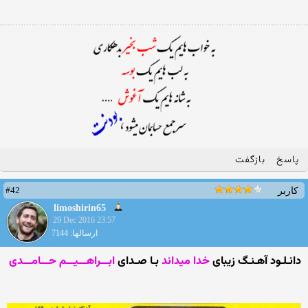
پاسخ
بازگفت
#42
کاربر
limoshirin65
29 Dec 2016 23:57
ارسالها: 7144
دانـلـود آهـنـگ زیبای
خدا میداند
بـا صـدای
ابـــراهـــیـــم حـــامـــدی