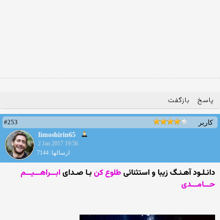
پاسخ
بازگفت
#253
کاربر
limoshirin65
2 Jan 2017 19:56
ارسالها: 7144
دانـلـود آهـنـگ زیبا و استثنائی
طلوع کن
بـا صـدای
ابـــراهـــیـــم
حـــامـــدی