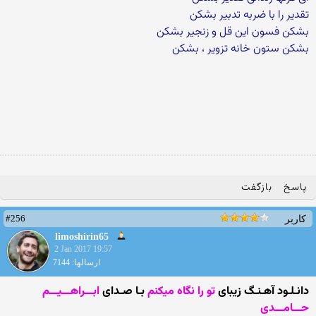
تقدیر را با ضربه تدبیر بشکن
بشکن فسون این قل و زنجیر بشکن
بشکن ستون خانه تزویر ، بشکن
پاسخ
بازگفت
#256
کاربر
limoshirin65
2 Jan 2017 19:57
ارسالها: 7144
دانـلـود آهـنـگ زیبای
تو را نگاه میکنم
بـا صـدای
ابـــراهـــیـــم
حـــامـــدی