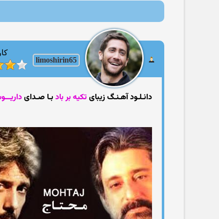
کار
limoshirin65
دانـلـود آهـنـگ زیبای
تکیه بر باد
بـا صـدای
داریـــو