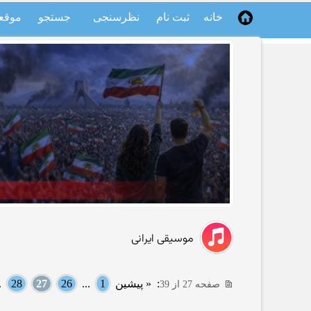
خانه
ثبت نام
نظرسنجی
جستجو
موقع
موسیقی ایرانی
:
« پیشین
1
...
26
27
28
..
صفحه 27 از 39