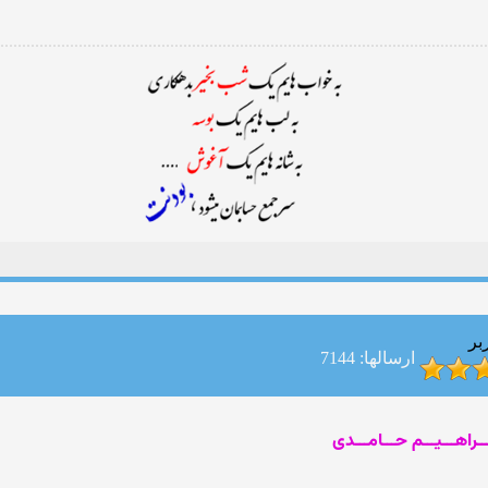
بر
ارسالها: 7144
ـــراهـــیـــم حـــامـــدی