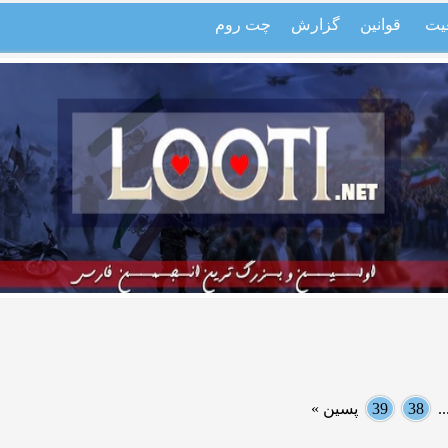
یت
قوانین
گزارش
چت روم
.
38
39
پسین »