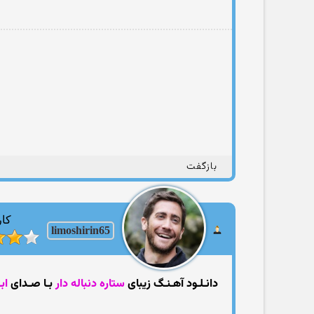
بازگفت
کار
limoshirin65
دانـلـود آهـنـگ زیبای
ستاره دنباله دار
بـا صـدای
اب