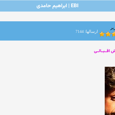
EBI | ابراهیم حامدی
بر
ارسالها: 7144
ش اقــبــالــی