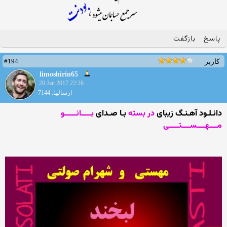
پاسخ
بازگفت
#194
کاربر
limoshirin65
20 Jan 2017 22:26
ارسالها: 7144
دانـلـود آهـنـگ زیبای
در بسته
بـا صـدای
بـــــانــــــو
مــــهــــســــتـــــی