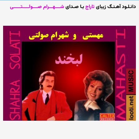
دانـلـود آهـنـگ زیبای
تاراج
بـا صـدای
شــــهـــرام صــــولـــــتــــــی