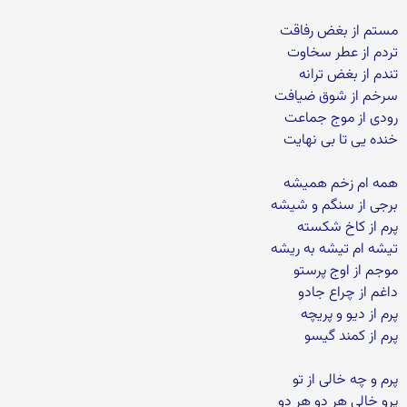
مستم از بغض رفاقت
تردم از عطر سخاوت
تندم از بغض ترانه
سرخم از شوق ضیافت
رودی از موج جماعت
خنده یی تا بی نهایت
همه ام زخم همیشه
برجی از سنگم و شیشه
پرم از کاخ شکسته
تیشه ام تیشه به ریشه
موجم از اوج پرستو
داغم از چراع جادو
پرم از دیو و پریچه
پرم از کمند گیسو
پرم و چه خالی از تو
پرو خالی هر دو هر دو