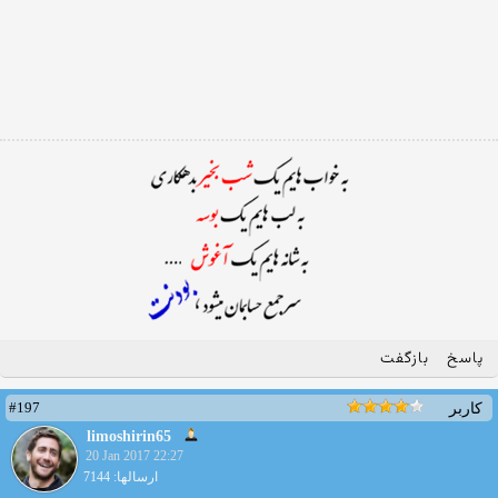
پاسخ
بازگفت
#197
کاربر
limoshirin65
20 Jan 2017 22:27
ارسالها: 7144