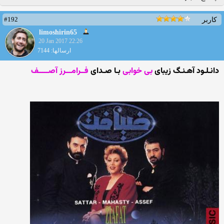
#192
کاربر
limoshirin65
20 Jan 2017 22:26
ارسالها: 7144
دانـلـود آهـنـگ زیبای
بی خوابی
بـا صـدای
فــرامـــرز آصـــــف