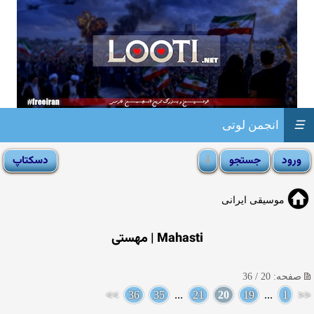
☰
انجمن لوتی
موسیقی ایرانی
Mahasti | مهستی
صفحه: 20 / 36
>>
36
35
...
21
20
19
...
1
<<