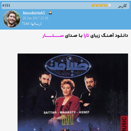
#191
کاربر
limoshirin65
20 Jan 2017 22:26
ارسالها: 7144
دانـلـود آهـنـگ زیبای
تارا
بـا صـدای
ســـــتــــــار