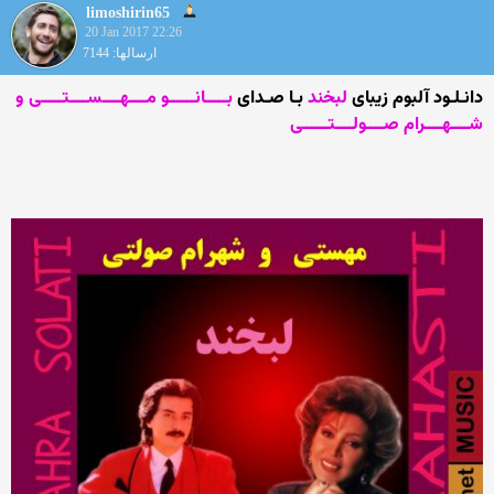
limoshirin65
20 Jan 2017 22:26
ارسالها: 7144
دانـلـود آلبوم زیبای
لبخند
بـا صـدای
بـــــانــــــو مــــهــــســــتـــــی و
شــــهــــرام صــــولــــتــــــی