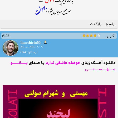
پاسخ
بازگفت
#196
کاربر
limoshirin65
20 Jan 2017 22:27
ارسالها: 7144
دانـلـود آهـنـگ زیبای
حوصله عاشقی ندارم
بـا صـدای
بـــــانــــــو
مــــهــــســــتـــــی