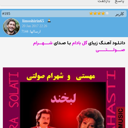
پاسخ
بازگفت
#195
کاربر
limoshirin65
20 Jan 2017 22:26
ارسالها: 7144
دانـلـود آهـنـگ زیبای
گل بادام
بـا صـدای
شــــهـــرام
صــــولـــــتــــــی