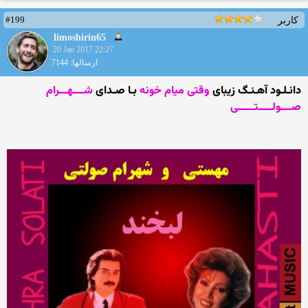
#199
کاربر
limoshirin65
20 Jan 2017 22:27
ارسالها: 7144
دانـلـود آهـنـگ زیبای
وقتی میام خونه
بـا صـدای
شــــهـــرام
صــــولـــــتــــــی