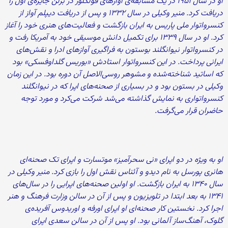
او در سال ۱۹۵۱ در یک مسابقه‌ی آوازهای فولکلور در برلن جایزه‌ی اول را
دریافت کرد. منیر وکیلی در سال ۱۳۳۲ و پس از دریافت دیپلم آواز از
کنسرواتوار ملی پاریس به ایران بازگشت و فعالیت‌‌های هنری خود را آغاز
کرد. او در سال ۱۳۳۹ برای تکمیل دانش موسیقی خود به آمریکا رفت و
در کنسرواتوار نیوانگلند بوستون به فراگیری آوازهای ادرا و نقش‌های
ایرانی پرداخت. در این کنسرواتوار استادش «بوریس گلداوفسکی» بود
که اساتید شناخته‌شده و مشوهر روسی‌الاصل آن دوره بود. در این زمان
وکیلی در بستون بود و در بسیاری از صحنه‌های اپرا که در نیوانگلند
کنسرواتواری به نمایش گذاشته می‌شد شرکت می‌کرد و مورد توجه
حاضران قرار می‌گرفت.
او به ویژه در دو اپرای «نی سحرآمیز» موتسارت و اپرای تک صحنه‌ای
هانری پورسل به نام دیدو و آئناس نقش اول را بازی کرد. منیر وکیلی در
سال ۱۳۴۰ به ایران بازگشت. او اولین صحنه‌های اپرایی را در سال‌های
۱۳۴۱ به بعد ابتدا در تلویزیون و پس از آن در سالن وزارت فرهنگ و هنر
اجرا کرد. نخستین کار صحنه‌ای او اپرای اورفه و اوریدوس آفریده‌ی
گلوک، آهنگ‌ساز آلمانی بود. او پس از آن در سالن سعدی اپرای