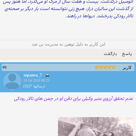
اتومبیل درگذشت. بیست و هفت سال از مرگ او می‌گذرد، اما هنوز پس
از گذشت این سالیان دراز، هیچ زنی نتوانسته است بار دیگر بر صحنه‌ی
تالار رودکی بدرخشد. دیواها در راهند.
این کاربر به دلیل توهین به مدیریت بن شد.
پاسخ
بازگفت
#6
کاربر
sepanta_7
24 Jul 2018 00:23
ارسالها: 23327
عدم تحقق آرزوی منیر وکیلی برای دفن او در چمن های تالار رودکی