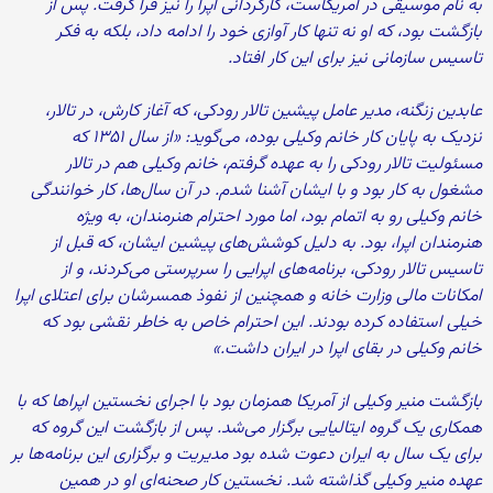
به نام موسیقی در آمریکاست، کارگردانی اپرا را نیز فرا گرفت. پس از
بازگشت بود، که او نه تنها کار آوازی خود را ادامه داد، بلکه به فکر
تاسیس سازمانی نیز برای این کار افتاد.
عابدین زنگنه، مدیر عامل پیشین تالار رودکی، که آغاز کارش، در تالار،
نزدیک به پایان کار خانم وکیلی بوده، می‌گوید: «از سال ۱۳۵۱ که
مسئولیت تالار رودکی را به عهده گرفتم، خانم وکیلی هم در تالار
مشغول به کار بود و با ایشان آشنا شدم. در آن سال‌ها، کار خوانندگی
خانم وکیلی رو به اتمام بود، اما مورد احترام هنرمندان، به ویژه
هنرمندان اپرا، بود. به دلیل کوشش‌های پیشین ایشان، که قبل از
تاسیس تالار رودکی، برنامه‌های اپرایی را سرپرستی می‌کردند، و از
امکانات مالی وزارت خانه و همچنین از نفوذ همسرشان برای اعتلای اپرا
خیلی استفاده کرده بودند. این احترام خاص به خاطر نقشی بود که
خانم وکیلی در بقای اپرا در ایران داشت.»
بازگشت منیر وکیلی از آمریکا همزمان بود با اجرای نخستین اپراها که با
همکاری یک گروه ایتالیایی برگزار می‌شد. پس از بازگشت این گروه که
برای یک سال به ایران دعوت شده بود مدیریت و برگزاری این برنامه‌ها بر
عهده منیر وکیلی گذاشته شد. نخستین کار صحنه‌ای او در همین