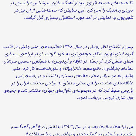
تک‌صحنه‌ای حمیله اثر ژرژ بیزه از آهنگ‌سازان سرشناس فرانسوی در
دوره‌ی رمانتیک را اجرا کرد. این نمایش که صحنه‌هایی از آن نیز در
تلویزیون به نمایش در آمد مورد استقبال بسیاری قرار گرفت.
پس از افتتاح تالار رودکی در سال ۱۳۴۶ فعالیت‌های منیر وکیلی در قالب
گروه اپرای تهران شکل حرفه‌ای‌تری به خود گرفت. او در اپراهای بسیاری
ایفای نقش کرد. از جمله در «اُرفه و اُریدوس» با هم‌کاری حسین سرشار،
«مادام باترفلای»، «لابوهم»، «لاتراویاتا» و «توراندخت» کار کرد. منیر
وکیلی به موسیقی محلی علاقه‌ی بسیاری داشت و در راستای این
علاقه‌مندی هشت ترانه‌ی محلی متعلق به نواحی مختلف ایران را در
پاریس ضبط کرد که در مجموعه‌ی «آوازهای جهان» منتشر شد و جایزه‌ی
اول شارل کروس دریافت نمود.
این ترانه‌ها سال‌ها بعد و در سال ۱۳۸۳ با تلاش فرخ آهی آهنگ‌ساز
مقیم لس‌آنجلس و کمک دختر و نوه‌ّای منیر و با استفاده از