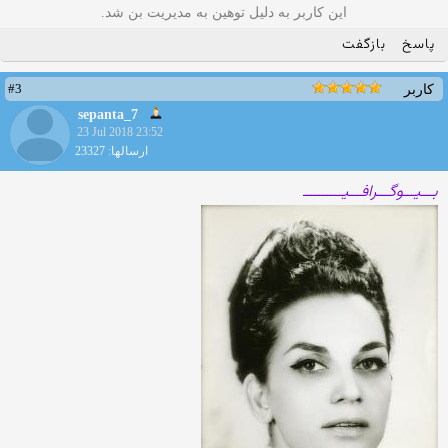
این کاربر به دلیل توهین به مدیریت بن شد.
پاسخ
بازگفت
#3
کاربر
sepanta_7
23 Jul 2018 23:52
ارسالها: 23327
بـــیـــوگـــرافـــیــــــــــ