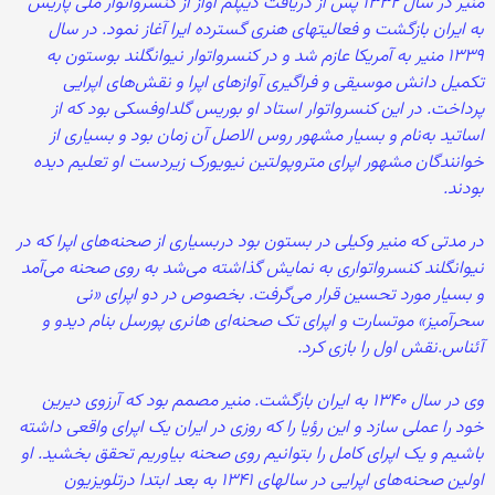
منیر در سال ۱۳۳۲ پس از دریافت دیپلم آواز از کنسرواتوار ملی پاریس
به ایران بازگشت و فعالیتهای هنری گسترده ایرا آغاز نمود. در سال
۱۳۳۹ منیر به آمریکا عازم شد و در کنسرواتوار نیوانگلند بوستون به
تکمیل دانش موسیقی و فراگیری آوازهای اپرا و نقش‌های اپرایی
پرداخت. در این کنسرواتوار استاد او بوریس گلداوفسکی بود که از
اساتید به‌نام و بسیار مشهور روس الاصل آن زمان بود و بسیاری از
خوانندگان مشهور اپرای متروپولتین نیویورک زیردست او تعلیم دیده
بودند.
در مدتی که منیر وکیلی در بستون بود دربسیاری از صحنه‌های اپرا که در
نیوانگلند کنسرواتواری به نمایش گذاشته می‌شد به روی صحنه می‌آمد
و بسیار مورد تحسین قرار می‌گرفت. بخصوص در دو اپرای «نی
سحرآمیز» موتسارت و اپرای تک صحنه‌ای هانری پورسل بنام دیدو و
آئناس.نقش اول را بازی کرد.
وی در سال ۱۳۴۰ به ایران بازگشت. منیر مصمم بود که آرزوی دیرین
خود را عملی سازد و این رؤیا را که روزی در ایران یک اپرای واقعی داشته
باشیم و یک اپرای کامل را بتوانیم روی صحنه بیاوریم تحقق بخشید. او
اولین صحنه‌های اپرایی در سالهای ۱۳۴۱ به بعد ابتدا درتلویزیون