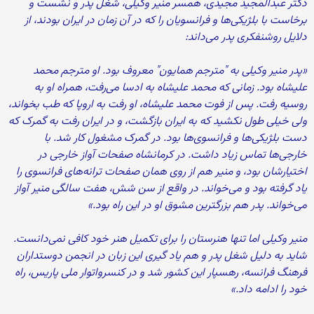
دکتر عبد‌المجید مجیدی، همسر منیر وکیلی، شغل پدر و نشست و
برخاست با بلژیکی‌ها و فرانسویان را که در آن زمان در ایران بودند، از
دلایل روشنفکری پدر می‌داند:
«پدر منیر وکیلی به "مترجم همایون" معروف بود. او مترجم محمد
علیشاه بود. زمانی که محمد علیشاه به ادسا می‌رفت، همراه او به
روسیه رفت. پس از فوت محمد علیشاه، او رفت به اروپا که طب بخواند،
ولی خیلی طول نکشید که به ایران بازگشت، و در ایران رفت به گمرک که
دست بلژیکی‌ها و فرانسوی‌ها بود. در گمرک مشغول کار شد. با
خارجی‌ها تماس زیاد داشت. در کرمانشاه صفحات آواز خارجی در
اختیارشان بود، و منیر هم از روی همان صفحات ترانه‌های فرانسوی را
یاد گرفته بود و می‌خواند. در واقع از سن شش، هفت سالگی منیر آواز
می‌خواند. پدر هم بزرگترین مشوق او در این راه بود.»
منیر وکیلی اما تنها هنرستان را برای تکمیل هنر خود کافی نمی‌دانست.
شاید به دلیل شغل پدر و هم یاد گیری این زبان در انجمن دوستداران
فرهنگ فرانسه‌، رهسپار این کشور شد و در کنسرواتوار ملی پاریس، راه
خود را ادامه داد.»