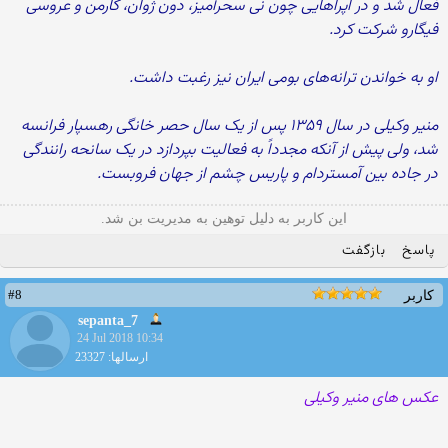
فعال شد و در اپراهایی چون نی سحرآمیز، دون ژوان، کارمن و عروسی
فیگارو شرکت کرد.
او به خواندن ترانه‌های بومی ایران نیز رغبت داشت.
منیر وکیلی در سال ۱۳۵۹ پس از یک سال حصر خانگی رهسپار فرانسه
شد، ولی پیش از آنکه مجدداً به فعالیت بپردازد در یک سانحه رانندگی
در جاده بین آمستردام و پاریس چشم از جهان فروبست.
این کاربر به دلیل توهین به مدیریت بن شد.
پاسخ
بازگفت
#8
کاربر
sepanta_7
24 Jul 2018 10:34
ارسالها: 23327
عکس های منیر وکیلی