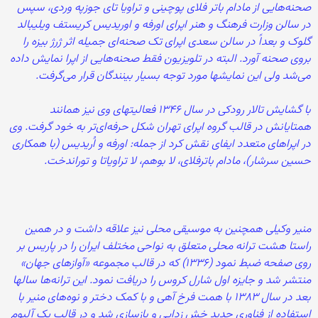
صحنه‌هایی از مادام باتر فلای پوچینی و تراویا تای جوزپه وردی، سپس
در سالن وزارت فرهنگ و هنر اپرای اورفه و اوریدیس کریستف ویلیبالد
گلوک و بعداً در سالن سعدی اپرای تک صحنه‌ای جمیله اثر ژرژ بیزه را
بروی صحنه آورد. البته در تلویزیون فقط صحنه‌هایی از اپرا نمایش داده
می‌شد ولی این نمایشها مورد توجه بسیار بینندگان قرار می‌گرفت.
با گشایش تالار رودکی در سال ۱۳۴۶ فعالیتهای وی نیز همانند
همتایانش در قالب گروه اپرای تهران شکل حرفه‌ای‌تر به خود گرفت. وی
در اپراهای متعدد ایفای نقش کرد از جمله: اورفه و اُریدیس (با همکاری
حسین سرشار)، مادام باترفلای، لا بوهم، لا تراویاتا و توراندخت.
منیر وکیلی همچنین به موسیقی محلی نیز علاقه داشت و در همین
راستا هشت ترانه محلی متعلق به نواحی مختلف ایران را در پاریس بر
روی صفحه ضبط نمود (۱۳۳۶) که در قالب مجموعه «آوازهای جهان»
منتشر شد و جایزه اول شارل کروس را دریافت نمود. این ترانه‌ها سالها
بعد در سال ۱۳۸۳ با همت فرخ آهی و با کمک دختر و نوه‌های منیر با
استفاده از فناوری جدید خش زدایی و بازسازی شد و در قالب یک آلبوم