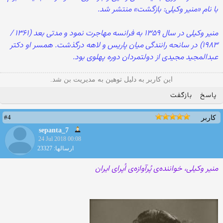
با نام «منیر وکیلی: بازگشت» منتشر شد.
منیر وکیلی در سال ۱۳۵۹ به فرانسه مهاجرت نمود و مدتی بعد (۱۳۶۱ /
۱۹۸۳) در سانحه رانندگی میان پاریس و لاهه درگذشت. همسر او دکتر
عبدالمجید مجیدی از دولتمردان دوره پهلوی بود.
این کاربر به دلیل توهین به مدیریت بن شد.
پاسخ
بازگفت
#4
کاربر
sepanta_7
24 Jul 2018 00:08
ارسالها: 23327
منیر وکیلی، خواننده‌ی پُرآوازه‌ی اُپرای ایران