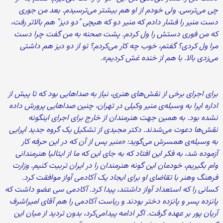
چی می‌ترسی. ولی خودم از او هم بیشتر می‌ترسیدم. بعد من جوری
دست منیر را فشار دادم که منیر دو که هیچی "دو دیز" هم بالاتر رفت،
که من فوری دستش را ول کردم. پشت صحنه به من گفت چرا دست
مرا ول کردی؟ گفتم، خوب چه کار می‌کردم؟ تو از دو دیز هم داشتی
می‌زدی بالا. با هم از خنده غش کردیم».
برای اجرای برخی از نقش‌های هنری، نیاز به صداهایی بود که تا پیش از
اداره اپرا به وسیله‌ی منیر وکیلی در تهران، چنین صداهایی پرورش داده
نشده بود. به همین جهت هنرمندان از خارج برای اجرای اینگونه
نقش‌ها دعوت می‌شدند. دکتر مجیدی از تشکیل یک گروه جدید اپرایی
به وسیله‌ی همسرش می‌گوید: «منیر پس از آن که در این حرفه کار
آزموده شد، به فکر این افتاد که به جای این که ما از ایتالیا هنرمندانی
وام بگیریم، خودمان این گونه هنرمندان را در ایران تربیت کنیم. وزارت
فرهنگ وهنر با تقاضای او برای ایجاد یک آکادمی آواز موافقت کرد.
کسانی را که استعداد آواز داشتند، پیدا کرد. آکادمی سی عضو داشت که
پانزده پسر و پانزده دختر بودند و ریاست آکادمی را هم آقای امیراشرف
آریان پور بر عهده گرفت. اگر ادامه پیدامی‌کرد، بدون تردید از میان این