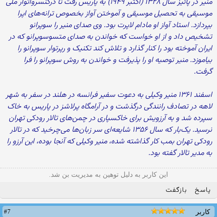
منیر در پائیز سال ۱۳۲۸ (اکتبر ۱۹۴۹) به پاریس رفت تا درکنسرواتوار ملی
موسیقی به تحصیل موسیقی و آموختن آواز بخصوص ترانه‌های اپرا
بپردازد. استاد آواز او مادام لاپرت بود. وی صدای منیر را سوپرانو
تشخیص داد و از او خواست که خواندن به صدای متسوسوپرانو که در
ایران آموخته بود را کنار گذارد و تلاش کند تکنیک و رپرتوار سوپرانو را
بیاموزد. منیر توصیه او را پذیرفت و خواندن به روش سوپرانو را فرا
گرفت.
اسفند ۱۳۶۱ منیر وکیلی به دعوت سفیر فرانسه در هلند در سفر به شهر
لاهه در تصادف رانندگی درگذشت و در آرامگاه پرلاشز در پاریس به خاک
سپرده‌ شد و به آرزویش برای خاکسپاری در چمن‌های تالار رودکی تهران
نرسید. یک‌بار که سال ۱۳۵۶ شایعه‌ای سر زبان‌ها می‌چرخید که در تالار
رودکی تهران بمب کار گذاشته شده، منیر وکیلی که آنجا بوده، این آرزو را
به مدیر تالار گفته بود.
این کاربر به دلیل توهین به مدیریت بن شد.
پاسخ
بازگفت
#7
کاربر