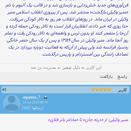
فن‌آوری‌های جدید خش‌زدایی و بازسازی شد و در قالب یک آلبوم با نام
«منیر وکیلی:بازگشت» منتشر شد. پس از پیروزی انقلاب اسلامی منیر
وکیلی در ایران ماند. در روزهای انقلاب هر روز به تالار کودکی می‌رفت.
حتا روزی که خبر دادند انقلابیان قرار است به تالار رودکی حمله کرده و
آن‌جا را منفجر کنند او بدون ترس و واهمه‌ای به تالار رودکی رفت و تمام
روز آنجا ماند. منیر وکیلی در سال ۱۳۵۹ و پس از یک سال حصر خانگی
ره‌سپار فرانسه شد ولی پیش از آن‌که به فعالیت دوباره بپردازد در یک
تصادف رانندگی بین آمستردام و پاریس درگذشت.
این کاربر به دلیل توهین به مدیریت بن شد.
پاسخ
بازگفت
#5
کاربر
sepanta_7
24 Jul 2018 00:16
ارسالها: 23327
منیر وکیلی: از «درنه جان» تا «مادام باتر‌ فلای»