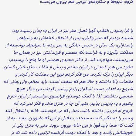
گروه، دیواها و ستاره‌های اپرایی هم بیرون می‌آمد.»
با فرا رسیدن انقلاب گویا فصل هنر نیز در ایران به پایان رسیده بود.
شنیده بودیم که منیر وکیلی، پس از اشغال خانه‌اش به وسیله‌ی
پاسداران، یک سال در حبس خانگی به سر برده، تا سرانجام توانسته از
مملکت بگریزد و به فرانسه،که همسر و فرزندانش نیز در همان جا
می‌زیستند، مهاجرت کند. از دکتر مجیدی همسر او ما وقع را پرسیدم:
«خود من هم تا مدتی در ایران ماندم و پیش از انقلاب مثل خیلی کسان
دیگر ایران را ترک نکردم. من فکر کردم توی این مملکت کار کردم و
مقامات بالا داشتم و حالا هم که سخت است، باید بمانم. ولی زمانی که
شروع به اعدام دست اندکاران رژیم پیشین کردند، من دیگر هیچ
شانسی نداشتم. لذا با کمک دوستان فرانسوی توانستم از ایران خارج
بشوم و به پاریس بیایم. منیر آن جا در منزل ماند و فکر نمی‌کرد که
خروج او فوریتی داشته باشد. زمانی که می‌خواستند خانه را اشغال کنند
و منیر را دستگیر کنند، مستخدم ما قبل از این که مامورین بیایند، به او
گفت که شما باید فورا از این خانه بیرون بروید. منیر به منزل یکی از
خویشانش رفت. و بعد با کمک دولت فرانسه ترتیبی داده شد که از