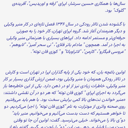
سال‌ها با همکاری حسین سرشار، اپرای "ارفه و اوریدیس"، آفریده‌ی
"گلوک" بود.
با گشوده شدن تالار رودکی در سال ۱۳۴۶ فصل تازه‌ای در کار منیر وکیلی
و دیگر هنرمندان آغاز شد. گروه اپرای تهران، کار خود را به صورتی
حرفه‌ای‌تر و مستمر ادامه داد. اپراهای بسیاری با هنرنمائی منیر وکیلی
به اجرا در آمد. همچون " مادام باتر فلای"، "نی سحر آمیز"، "لابوهم"،
"عروسی فیگارو"، "کارمن"، "لاتراویاتا" و " کوزی فان توته".
اولین باغچه بان، که خود یکی از پایه گذاران اپرا در تهران است و کارش
در تالار رودکی همزمان با منیر وکیلی بود، ضمن ارزش گذاری بسیار بر کار
منیر وکیلی، خاطرات زیادی نیز از او در ذهن دارد. یکی از این خاطره‌ها باز
می‌گردد به اجرای اپرای " کوزی فان توته" که هر دو در آن نقشی داشتند:
«منیر خواندن نت‌‌های بالا کمی برایش سخت بود. با هم باید می‌رفتیم
روی صحنه واثری از موتزارت به نام "کوزی فان توته" را اجرا می‌کردیم. دو
تا خواهر هستیم که دست بدست می‌آئیم و می‌خوانیم. منیر باید"
دو"‌ی بالا را می‌خواند. خیلی می‌ترسید. ‌گفت: اولین آن جا تو وقتی
دست من را فشار می‌دهی من این "دو" را راحت می‌گیرم. گفتم بله از