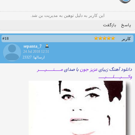
این کاربر به دلیل توهین به مدیریت بن شد.
پاسخ
بازگفت
#18
کاربر
sepanta_7
24 Jul 2018 12:51
ارسالها: 23327
دانلود آهنگ زیبای
عزیز جون
با صدای
مـــــنـــــیـــــر
وکـــــیـــــلـــــیـــــ