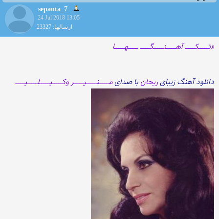
sepanta_7
24 Jul 2018 13:05
ارسالها: 23327
«تـــــکـــــ آهـــــنـــــگـــــ ـــــهـــــا
دانلود آهنگ زیبای
ریحان
با صدای
مـــــنـــــیـــــر وکـــــیـــــلـــــیـــــ