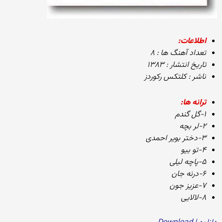
اطلاعات:
تعداد آهنگ ها : ۸
تاریخ انتشار : ۱۳۸۳
ناشر : کلتکس رکوردز
ترانه ها:
۱-گل گندم
۲-لر بچه
۳-دختر بویر احمدی
۴-تو بیو
۵-پاچه لیلی
۶-درنه جان
۷-عزیز جون
۸-لالایی