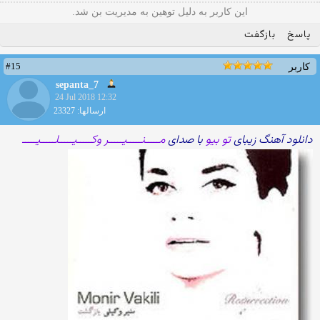
این کاربر به دلیل توهین به مدیریت بن شد.
پاسخ
بازگفت
#15
کاربر
sepanta_7
24 Jul 2018 12:32
ارسالها: 23327
دانلود آهنگ زیبای
تو بیو
با صدای
مـــــنـــــیـــــر وکـــــیـــــلـــــیـــــ