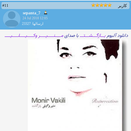
#11
کاربر
sepanta_7
24 Jul 2018 12:05
ارسالها: 23327
دانلود آلبوم
بـــازگـــشـــتـــ
با صدای
مـــــنـــــیـــــر وکـــــیـــــلـــــیـــــ