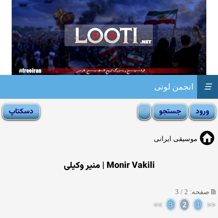
☰
انجمن لوتی
موسیقی ایرانی
Monir Vakili | منیر وکیلی
صفحه: 2 / 3
>>
3
2
1
<<