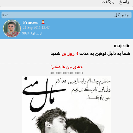
پاسخ
بازگفت
#26
مدیر کل
Princess
21 Sep 2011 13:47
ارسالها: 9924
majestic
شما به دلیل توهین به مدت
3 روز بن
شدید
عشق من عاشقتم!
≈≈≈≈≈≈≈≈≈≈≈≈≈≈