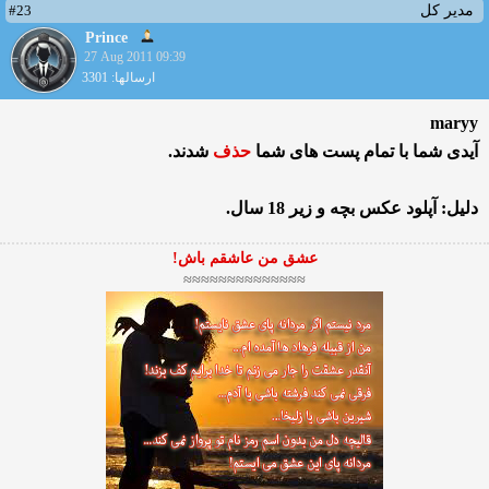
#23
مدیر کل
Prince
27 Aug 2011 09:39
ارسالها: 3301
maryy
آیدی شما با تمام پست های شما
حذف
شدند.
دلیل: آپلود عكس بچه و زیر 18 سال.
عشق من عاشقم باش!
≈≈≈≈≈≈≈≈≈≈≈≈≈≈