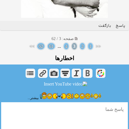
پاسخ
بازگفت
صفحه: 3 / 62
>>
62
61
...
4
3
2
1
<<
اخطارها
بیشتر...