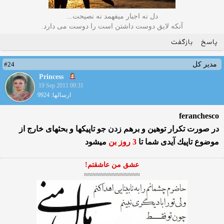
دل نه اجبار میفهمد نه نصیحت...
آنکه لایق دوست داشتن است را دوست می دارد.
پاسخ
بازگفت
#24
مدیر کل
Princess
19 Sep 2011 09:31
ارسالها: 9924
feranchesco
در صورت تكرار توهین و برهم زدن جو تاپیكها و بحثهای خارج از
موضوع تاپیك آیدی شما تا
3 روز بن
میشود
عشق من عاشقتم!
≈≈≈≈≈≈≈≈≈≈≈≈≈≈