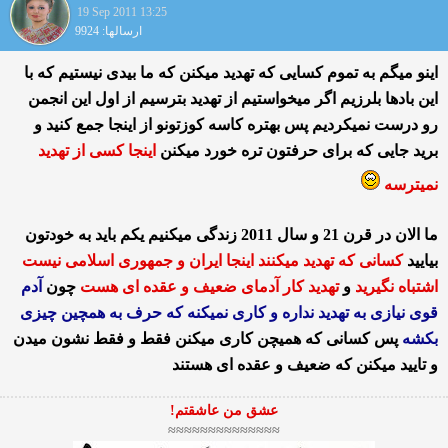
19 Sep 2011 13:25
ارسالها: 9924
اینو میگم به تموم كسایی كه تهدید میكنن كه ما بیدی نیستیم كه با
این بادها بلرزیم اگر میخواستیم از تهدید بترسیم از اول این انجمن
رو درست نمیكردیم پس بهتره كاسه كوزتونو از اینجا جمع كنید و
برید جایی كه برای حرفتون تره خورد میكنن
اینجا كسی از تهدید
نمیترسه
ما الان در قرن 21 و سال 2011 زندگی میكنیم یكم باید به خودتون
بیایید
كسانی كه تهدید میكنند اینجا ایران و جمهوری اسلامی نیست
اشتباه نگیرید
و
تهدید كار آدمای ضعیف و عقده ای هست
چون
آدم
قوی نیازی به تهدید نداره و كاری نمیكنه كه حرف به همچین چیزی
بكشه
پس كسانی كه همیچن كاری میكنن فقط و فقط نشون میدن
و تایید میكنن كه ضعیف و عقده ای هستند
عشق من عاشقتم!
≈≈≈≈≈≈≈≈≈≈≈≈≈≈