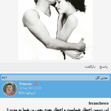
پاسخ
بازگفت
#27
مدیر کل
Princess
24 Sep 2011 13:29
ارسالها: 9924
feranchesco
این دومین اخطار شماست و اخطار بعدی یعنی بن شما به مدت 3