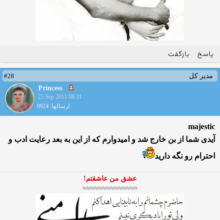
پاسخ
بازگفت
#28
مدیر کل
Princess
25 Sep 2011 08:31
ارسالها: 9924
majestic
آیدی شما از بن خارج شد و امیدوارم كه از این به بعد رعایت ادب و
احترام رو نگه دارید
عشق من عاشقتم!
≈≈≈≈≈≈≈≈≈≈≈≈≈≈