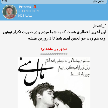
#29
مدیر کل
Princess
6 Oct 2011 10:59
ارسالها: 9924
javad_f
این آخرین اخطاری هست كه به شما میدم و در صورت تكرار توهین
و به هم زدن جو انجمن آیدی شما تا 3 روز بن میشه
عشق من عاشقتم!
≈≈≈≈≈≈≈≈≈≈≈≈≈≈