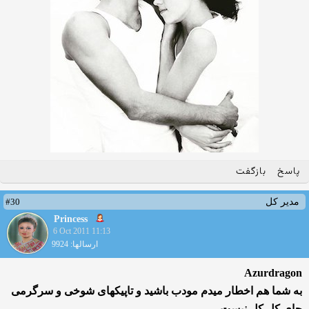
پاسخ
بازگفت
#30
مدیر کل
Princess
6 Oct 2011 11:13
ارسالها: 9924
Azurdragon
به شما هم اخطار میدم مودب باشید و تاپیكهای شوخی و سرگرمی
جای كل كل نیست