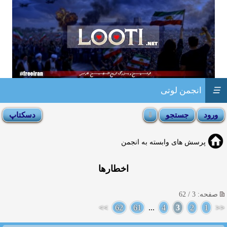
☰
انجمن لوتی
پرسش های وابسته به انجمن
اخطارها
صفحه: 3 / 62
>>
62
61
...
4
3
2
1
<<