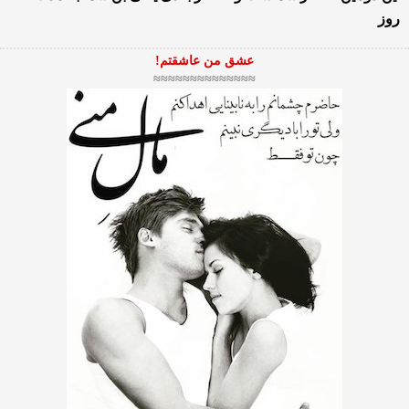
روز
عشق من عاشقتم!
≈≈≈≈≈≈≈≈≈≈≈≈≈≈