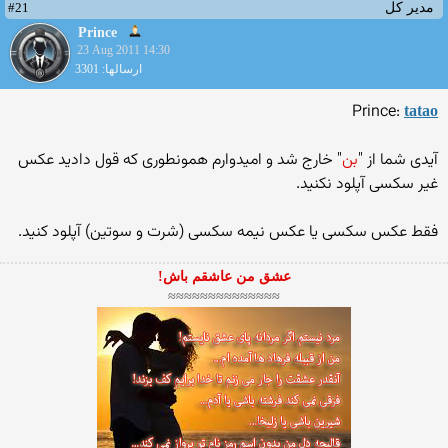
#21
مدیر کل
Prince
23 Aug 2011 14:30
ارسالها: 3301
Prince:
tatao
آیدی شما از "
بن
" خارج شد و امیدوارم همونطوری كه قول دادید عكس
غیر سكسی آپلود نكنید.
فقط عكس سكسی یا عكس نیمه سكسی (شرت و سوتین) آپلود كنید.
عشق من عاشقم باش!
≈≈≈≈≈≈≈≈≈≈≈≈≈≈