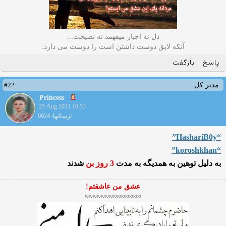
دل نه اجبار میفهمد نه نصیحت...
آنکه لایق دوست داشتن است را دوست می دارد.
پاسخ
بازگفت
#22
مدیر کل
Princess
25 Aug 2011 10:53
ارسالها: 9924
“HashariB0y”
“koroshkhan”
به دلیل توهین به همدیگه به مدت
3 روز بن
شدند
عشق من عاشقتم!
≈≈≈≈≈≈≈≈≈≈≈≈≈≈