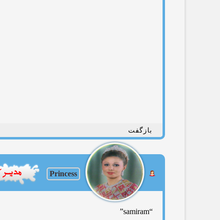
بازگفت
Princess
“samiram”