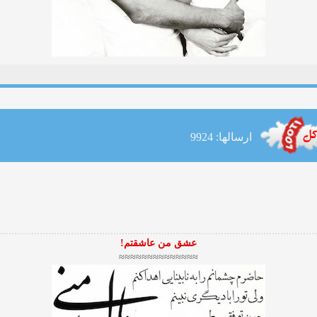
ارسالها: 9924
عشق من عاشقتم!
≈≈≈≈≈≈≈≈≈≈≈≈≈≈