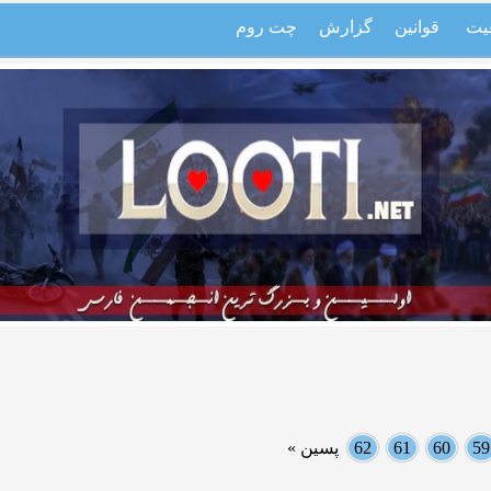
یت
قوانین
گزارش
چت روم
59
60
61
62
پسین »