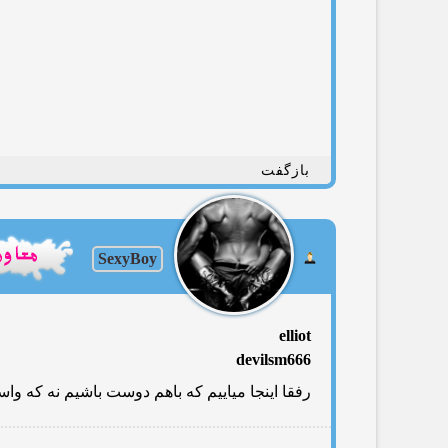
بازگفت
SexyBoy
elliot
devilsm666
رفقا اینجا میاییم كه باهم دوست باشیم نه كه وا