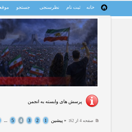
خانه
ثبت نام
نظرسنجی
جستجو
موقع
پرسش های وابسته به انجمن
:
« پیشین
1
2
3
4
5
...
صفحه 4 از 62