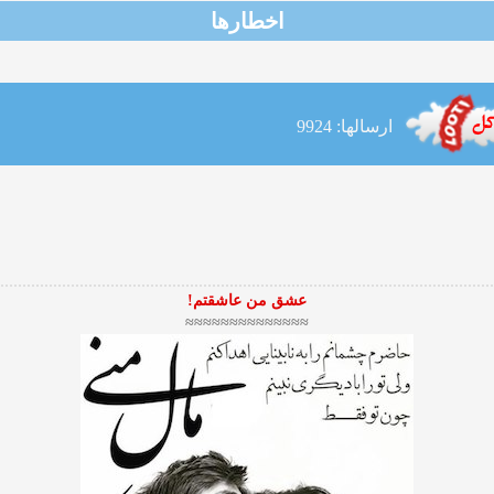
اخطارها
ارسالها: 9924
عشق من عاشقتم!
≈≈≈≈≈≈≈≈≈≈≈≈≈≈