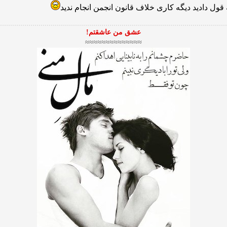
قول دادید دیگه كاری خلاف قانون انجمن انجام ندید
عشق من عاشقتم!
≈≈≈≈≈≈≈≈≈≈≈≈≈≈