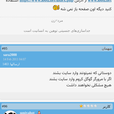
از آدرس
استفاده
https://www.looti.net/index.php
www.looti.net
کنید دیگه اون صفحه باز نمی شه
مرد=زن
جداسازی‌های جنسیتی توهین به انسانیت است
#95
میهمان
sara2000
14 Feb 2011 04:07
ارسالها: 1463
دوستانی كه نمیتونند وارد سایت بشند
اگر با مرورگر گوگل كروم وارد سایت بشند
هیچ مشكلی نخواهند داشت
#96
کاربر
soniyahot