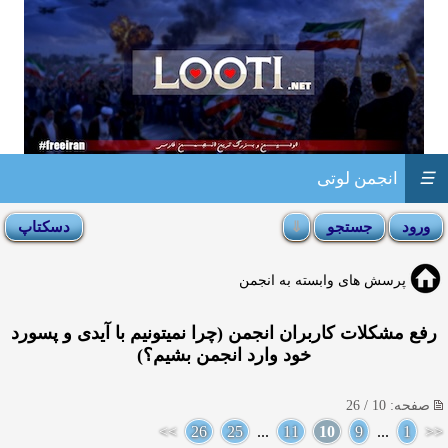
☰
انجمن لوتی
پرسش های وابسته به انجمن
رفع مشکلات کاربران انجمن (چرا نمیتونیم با آیدی و پسورد
خود وارد انجمن بشیم؟)
صفحه: 10 / 26
>>
26
25
...
11
10
9
...
1
<<