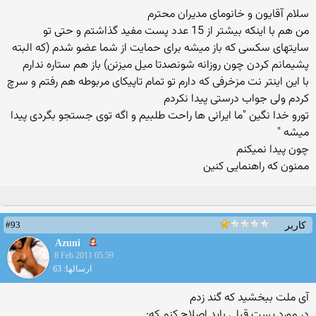
سلام آقایون و خانومای مدیران محترم
من هم با اینکه بیشتر از 15 عدد پست مفید گذاشتم و حتی تو
سایتهای سکسی که باز میشه برای حمایت از شما عضو شدم (که البته
پشیمانم کردن چون روزانه شونصدتا میل میزنن) باز هم ستاره ندارم
با این اینتر نت مزخرفی که دارم تو تمام تاپیکای مربوطه هم رفتم و سرچ
کردم ولی جواب درستی پیدا نکردم
تورو خدا نگین "ما ایرانی ها راحت طلبیم و اگه توی جستجو بگردی پیدا
میشه "
چون پیدا نمیکنم
ممنون که راهنمایی کنین
#93
کاربر
Azuni
8 Feb 2011 05:59
ارسالها: 63
آی ملت ببخشید که گند زدم
در مورد پست قبلی باید اصلاح کنم که: