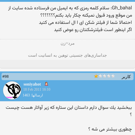
Gh_bahal: سلام كلمه رمزی كه به ایمیل من فرستاده شده سایت از
من موقع ورود قبول نمیكنه چكار باید بكنم؟؟؟؟؟؟؟
احتمالا شما از فیلتر شكن ای ا ال استفاده می كتید
اگر اینطور است فیلترشكنتان رو عوض كنید
مرد=زن
جداسازی‌های جنسیتی توهین به انسانیت است
#98
کاربر
soniyahot
18 Feb 2011 16:10
ارسالها: 1463
ببخشید یك سوال دارم داستان این ستاره كه زیر آواتار هست چیست
؟
چطوری بیشتر می شه ؟