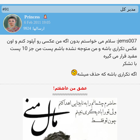
#91
مدیر کل
Princess
6 Feb 2011 19:05
ارسالها: 9924
jems007: سلام می خواستم بدون اگه من عكسی رو آپلود كنم و اون
عكس تكراری باشه و من متوجه نشده باشم پست من جز 10 پست
مفید قرار می گیره
با تشكر
اگه تكراری باشه كه حذف میشه
عشق من عاشقتم!
≈≈≈≈≈≈≈≈≈≈≈≈≈≈