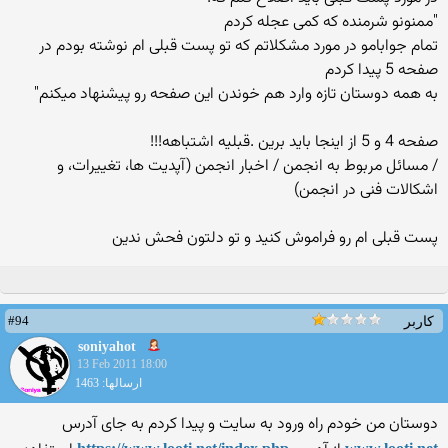
"ممنونو شرمنده که کمی عجله کردم
تمام جوابامو در مورد مشکلاتم که تو پست قبلی ام نوشته بودم در
صفحه 5 پیدا کردم
به همه دوستان تازه وارد هم خوندن این صفحه رو پیشنهاد میکنم"
صفحه 4 و 5 از اینجا باید برین .قبلیه اشتباهه!!!
/ مسائل مربوط به انجمن / اخبار انجمن (آپدیت ها، تغییرات، و
اشکالات فنی در انجمن)
پست قبلی ام رو فراموش کنید و تو دلتون فحش ندین
#94
کاربر
soniyahot
13 Feb 2011 18:00
ارسالها: 1463
دوستان من خودم راه ورود به سایت و پیدا كردم به جای آدرس