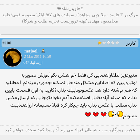
#جاوید_شاه👑
مرگ بر ۳ فاسد : ملا چپی مجاهد(+پسمانده های ۵۷؛نایاک؛مصومه قمی؛حامد
مجاهدیون؛مهتدی کهنه تروریست تجزیه طلب و شرکا)
#100
کاربر
majool
2 Mar 2011 16:59
ارسالها: 647
مدیرعزیز لطفاراهنمایی كن فقط خواهشن نگوآموزش تصویریه
لوتیروببین كه اصلااین مشكل منوحل نمیكنه:جطوری میتونم 1مطللبو
كه هم نوشته داره هم عكسوتوتاپیك بذارم؟كاریم به اون قسمت پایین
ندارم كه میزنه آپلودفایل اصلاممكنه آدم بخوادتوجایی كه ارسال عكس
نداره مطلب با عكس بذاره باید چیكار كرد.قبلا صمیمانه ازراهنماییت
ممنونم
عجیب روزگاریست ، شیطان فریاد می زند آدم پیدا کنید سجده خواهم کرد