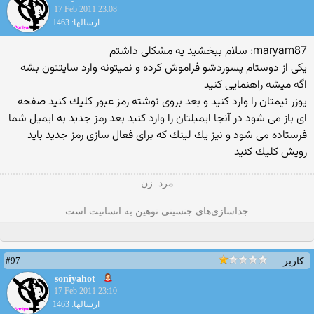
17 Feb 2011 23:08
ارسالها: 1463
maryam87: سلام ببخشید یه مشكلی داشتم
یكی از دوستام پسوردشو فراموش كرده و نمیتونه وارد سایتتون بشه
اگه میشه راهنمایی كنید
یوزر نیمتان را وارد كنید و بعد بروی نوشته رمز عبور كلیك كنید صفحه
ای باز می شود در آنجا ایمیلتان را وارد كنید بعد رمز جدید به ایمیل شما
فرستاده می شود و نیز یك لینك كه برای فعال سازی رمز جدید باید
رویش كلیك كنید
مرد=زن
جداسازی‌های جنسیتی توهین به انسانیت است
#97
کاربر
soniyahot
17 Feb 2011 23:10
ارسالها: 1463