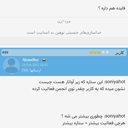
فایده هم داره ؟
مرد=زن
جداسازی‌های جنسیتی توهین به انسانیت است
#99
کاربر
AloneBoy
18 Feb 2011 16:45
ارسالها: 3502
soniyahot: این ستاره كه زیر آواتار هست چیست
نشون میده كه یه كاربر چقدر توی انجمن فعالیت كرده
soniyahot: چطوری بیشتر می شه ؟
هرچی فعالیت بیشتر = ستاره بیشتر