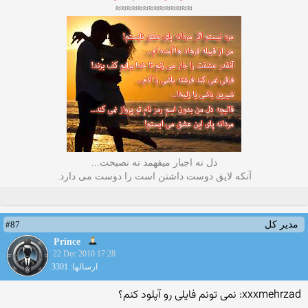
≈≈≈≈≈≈≈≈≈≈≈≈≈≈
دل نه اجبار میفهمد نه نصیحت...
آنکه لایق دوست داشتن است را دوست می دارد.
#87
مدیر کل
Prince
22 Dec 2010 17:28
ارسالها: 3301
xxxmehrzad: نمی تونم فایلی رو آپلود کنم؟