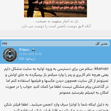
دل نه اجبار میفهمد نه نصیحت...
آنکه لایق دوست داشتن است را دوست می دارد.
#88
مدیر کل
Prince
22 Dec 2010 20:50
ارسالها: 3301
kkarvan: سلام من برای دسترسی به ورود اولیه به سایت مشكل دارم
یعنی هرچه نام كاربری و رمز را وارد میكنم باز برمیگرده به جای اولش و
نمیتونم از كل سایت همچون دیدن عكسها و فیلمها استفاده كنم اما
در گذاشتن پیام مشكلی نیست لطفا مرا كمك كنید جواب را در صورت
امكان به ایمیلم بفرستید ممنونم
به دلیل اینكه شما با اولترا سرف وارد انجمن میشید.. لطفا فیلتر شكن
خودتون رو تغییر بدید و از یك نرم افزار فیلتر شكن استفاده كنید.