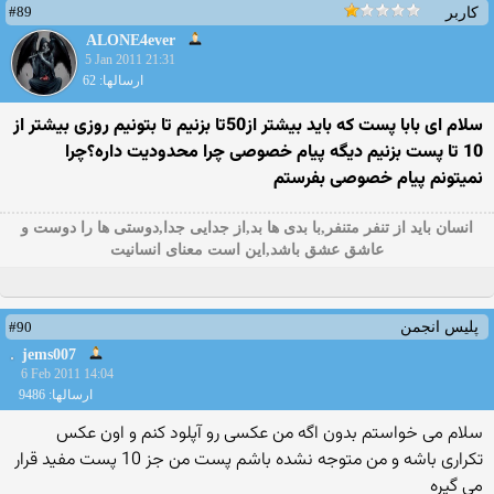
#89
کاربر
ALONE4ever
5 Jan 2011 21:31
ارسالها: 62
سلام ای بابا پست كه باید بیشتر از50تا بزنیم تا بتونیم روزی بیشتر از
10 تا پست بزنیم دیگه پیام خصوصی چرا محدودیت داره؟چرا
نمیتونم پیام خصوصی بفرستم
انسان باید از تنفر متنفر,با بدی ها بد,از جدایی جدا,دوستی ها را دوست و
عاشق عشق باشد,این است معنای انسانیت
#90
پلیس انجمن
jems007
6 Feb 2011 14:04
ارسالها: 9486
سلام می خواستم بدون اگه من عكسی رو آپلود كنم و اون عكس
تكراری باشه و من متوجه نشده باشم پست من جز 10 پست مفید قرار
می گیره