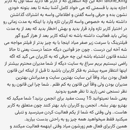
alone_king: آخه این چه انتظاری كه از كاربر ها دارید شما اول به كاربر
اجازه بدید با قسمتی كه می خواد كامل آشنا بشه تا بعد بتونه خودی
نشون بده و حرفی واسه گفتن و اطلاعاتی واسه به اشتراك گذاشتن
داشته باشه به خصوص واسه كاربران تازه وارد یا اینكه یه مدت زمانی رو
در اختیار كاربر تازه وارد قرار بدید و بهش اخطار بدید كه بعد از یه مدت
زمانی باید فعالیت داشته باشه نه اینكه كاربر بعد از هزار گیرو گور
فیلترینگ با سرعت زیر صفر میاد اینجا با یه چیز بدتر از فیلتر مواجه می
شه آخه این درست . چون جز قوانین دیگه حتماً درست یعنی تا حالا
نشده قانون اشتباه باشه این چه حرفی كه به كاربران می گید كه اگه
راضی نیستیم بریم سراغ یه سایت دیگه از شما مدیران محترم بیشتر از
اینها انتظار میره بیشتر به فكر كاربران باشید تا قبل از اینكه ابن قانون
فعال بودن بیاد واقاً این سایت بهترین سایت و مدیرانش بهترین
مدیران بودن ولی واقاً این قانون یه كم ظلم . شما چرا این قانون رو به
نظر نسنجی نمی زارید تا نظر همرو بدونید
یعنی شما نمیتوانید 15 پست مفید برای انجمن بزنید؟ شما میگید كه
بهترو بهتر بشه.. انجمن رو كاربران باید بهتر كنند چون متعلق به كاربر
هاست.. ولی وقتی كه شما از یكم فعالیت كردن میترسید و تنبلی
میكنید فقط میخواهید همه چیز رو به راحتی بدست بیارید.
همین كاربرای فعال هم زورشون میاد وقتی اینهمه فعالیت میكنند و