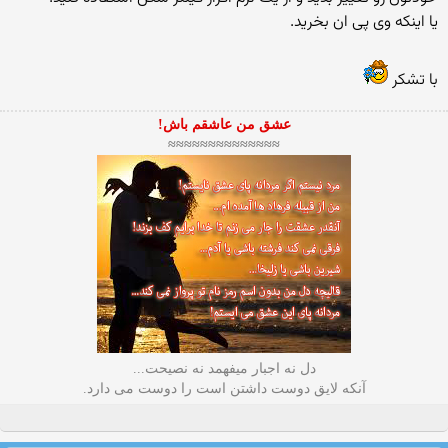
یا اینكه وی پی ان بخرید.
با تشكر
عشق من عاشقم باش!
≈≈≈≈≈≈≈≈≈≈≈≈≈≈
دل نه اجبار میفهمد نه نصیحت...
آنکه لایق دوست داشتن است را دوست می دارد.