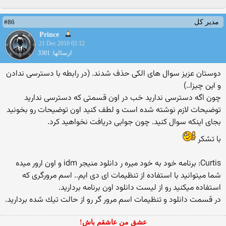
#86
مدیر کل
Prince
21 Dec 2010 02:12
ارسالها: 3301
دوستان عزیز سوال های الكی حذف شدند. (در رابطه با دسترسی ندادن
و این چیزا..)
چون اگه دسترسی ندارید خب در اون قسمتی كه دسترسی ندارید
توضیحات لازم نوشته شده است و لطف كنید اون توضیحات رو بخونید
بجای اینكه سوال كنید. چون جوابی دریافت نخواهید كرد.
با تشكر
Curtis: برنامه خود به خود میره ر دانلود منیجر idm و اون ارور میده
شما میتوانید با استفاده از تنظیمات ای دی ایم.. اسم مرورگری كه
استفاده میكنید رو از لیست دانلود اون برنامه بردارید.
در قسمت دانلود و تنظیمات اسم مرور گر رو از حالت تیك شده بردارید.
عشق من عاشقم باش!