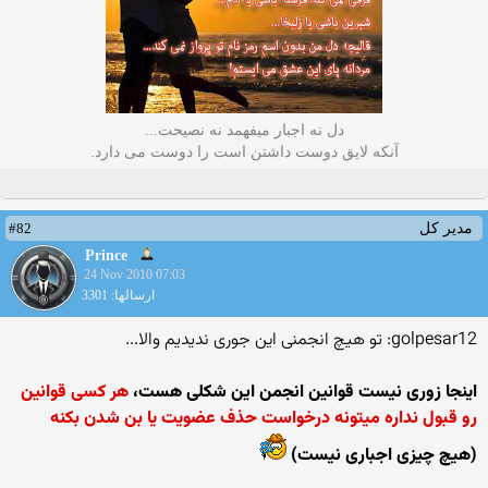
دل نه اجبار میفهمد نه نصیحت...
آنکه لایق دوست داشتن است را دوست می دارد.
#82
مدیر کل
Prince
24 Nov 2010 07:03
ارسالها: 3301
golpesar12: تو هیچ انجمنی این جوری ندیدیم والا...
اینجا زوری نیست قوانین انجمن این شکلی هست،
هر کسی قوانین
رو قبول نداره میتونه درخواست حذف عضویت یا بن شدن بکنه
(هیچ چیزی اجباری نیست)