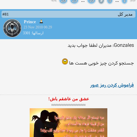
>>
26
25
...
10
9
8
...
1
<<
#81
مدیر کل
Prince
23 Nov 2010 06:29
ارسالها: 3301
Gonzales: مدیران لطفا جواب بدید
جستجو كردن چیز خوبی هست ها
فراموش کردن رمز عبور
عشق من عاشقم باش!
≈≈≈≈≈≈≈≈≈≈≈≈≈≈