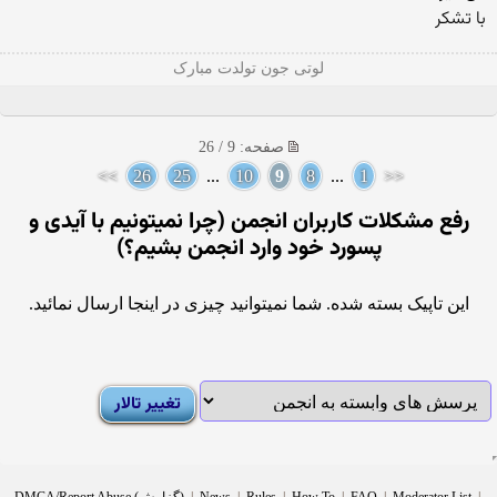
با تشكر
لوتی جون تولدت مبارک
صفحه: 9 / 26
>>
26
25
...
10
9
8
...
1
<<
رفع مشکلات کاربران انجمن (چرا نمیتونیم با آیدی و
پسورد خود وارد انجمن بشیم؟)
این تاپیک بسته شده. شما نمیتوانید چیزی در اینجا ارسال نمائید.
|
Moderator List
|
FAQ
|
How To
|
Rules
|
News
|
DMCA/Report Abuse (گزارش)