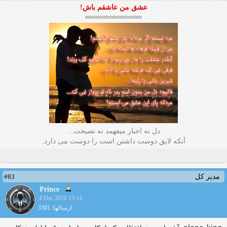
عشق من عاشقم باش!
≈≈≈≈≈≈≈≈≈≈≈≈≈≈
دل نه اجبار میفهمد نه نصیحت...
آنکه لایق دوست داشتن است را دوست می دارد.
#83
مدیر کل
Prince
4 Dec 2010 13:14
ارسالها: 3301