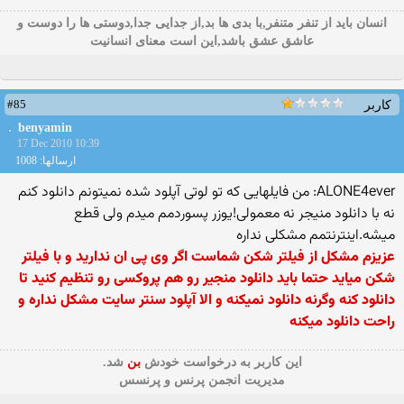
انسان باید از تنفر متنفر,با بدی ها بد,از جدایی جدا,دوستی ها را دوست و
عاشق عشق باشد,این است معنای انسانیت
#85
کاربر
benyamin
17 Dec 2010 10:39
ارسالها: 1008
ALONE4ever: من فایلهایی كه تو لوتی آپلود شده نمیتونم دانلود كنم
نه با دانلود منیجر نه معمولی!یوزر پسوردمم میدم ولی قطع
میشه.اینترنتمم مشكلی نداره
عزیزم مشكل از فیلتر شكن شماست اگر وی پی ان ندارید و با فیلتر
شكن میاید حتما باید دانلود منجیر رو هم پروكسی رو تنظیم كنید تا
دانلود كنه وگرنه دانلود نمیكنه و الا آپلود سنتر سایت مشكل نداره و
راحت دانلود میكنه
این كاربر به درخواست خودش
بن
شد.
مدیریت انجمن پرنس و پرنسس