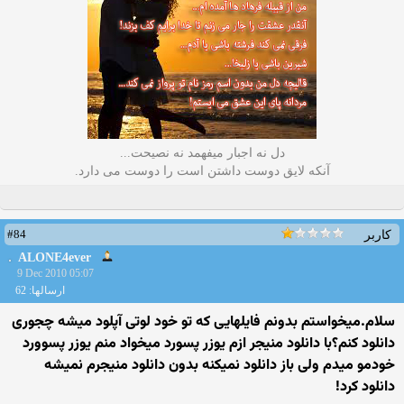
دل نه اجبار میفهمد نه نصیحت...
آنکه لایق دوست داشتن است را دوست می دارد.
#84
کاربر
ALONE4ever
9 Dec 2010 05:07
ارسالها: 62
سلام.میخواستم بدونم فایلهایی که تو خود لوتی آپلود میشه چجوری
دانلود کنم؟با دانلود منیجر ازم یوزر پسورد میخواد منم یوزر پسوورد
خودمو میدم ولی باز دانلود نمیکنه بدون دانلود منیجرم نمیشه
دانلود کرد!