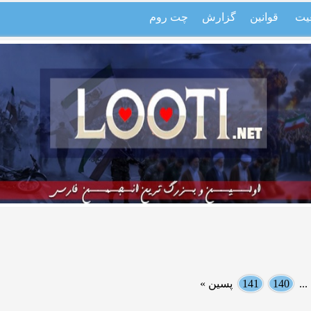
یت
قوانین
گزارش
چت روم
..
140
141
پسین »