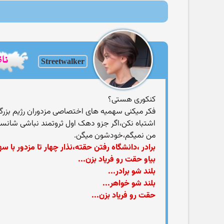
Streetwalker
کنکوری هستی؟
فکر میکنی سهمیه های اختصاصی مزدوران رژیم بزرگت
اشتباه نکن،اگر جزو دهک اول ثروتمند نباشی شانست زیر ۵۰ در
من نمیگم،خودشون میگن.
برادر ،دانشگاه رفتن حقته،نذار چهار تا مزدور با س
بیاو حقت رو فریاد بزن...
بلند شو برادر...
بلند شو خواهر...
حقت رو فریاد بزن...