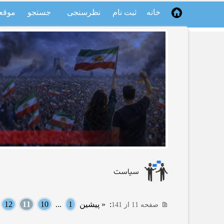
خانه
ثبت نام
نظرسنجی
جستجو
موقع
سیاست
:
« پیشین
1
...
10
11
12
.
صفحه 11 از 141