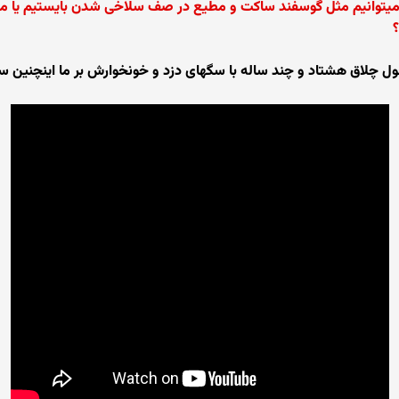
وانیم مثل گوسفند ساکت و مطیع در صف سلاخی شدن بایستیم یا میتو
؟
 چلاق هشتاد و چند ساله با سگهای دزد و خونخوارش بر ما اینچنین ستم ک