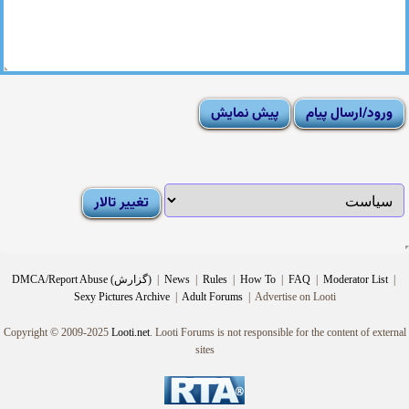
|
Moderator List
|
FAQ
|
How To
|
Rules
|
News
|
DMCA/Report Abuse (گزارش)
Sexy Pictures Archive
|
Adult Forums
|
Advertise on Looti
Copyright © 2009-2025
Looti.net
. Looti Forums is not responsible for the content of external
sites