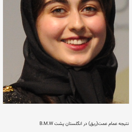
نتیجه عمام عمت(ریق) در انگلستان پشت B.M.W