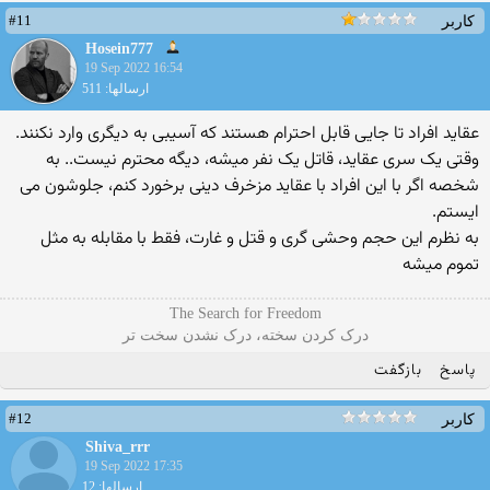
#11
کاربر
Hosein777
19 Sep 2022 16:54
ارسالها: 511
عقاید افراد تا جایی قابل احترام هستند که آسیبی به دیگری وارد نکنند.
وقتی یک سری عقاید، قاتل یک نفر میشه، دیگه محترم نیست.. به
شخصه اگر با این افراد با عقاید مزخرف دینی برخورد کنم، جلوشون می
ایستم.
به نظرم این حجم وحشی گری و قتل و غارت، فقط با مقابله به مثل
تموم میشه
The Search for Freedom
درک کردن سخته، درک نشدن سخت تر
پاسخ
بازگفت
#12
کاربر
Shiva_rrr
19 Sep 2022 17:35
ارسالها: 12