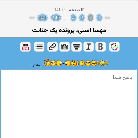
صفحه: 2 / 141
>>
141
140
...
4
3
2
1
<<
مهسا امینی، پرونده یک جنایت
بیشتر...