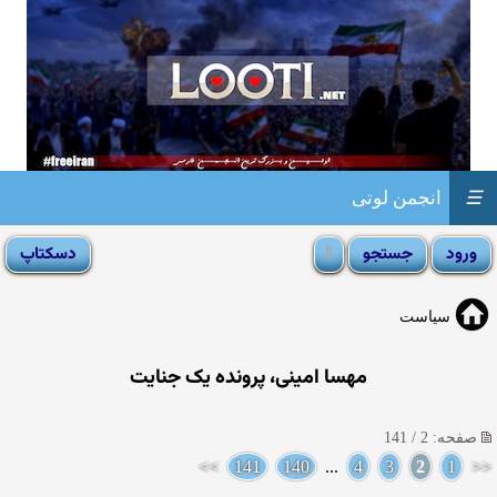
☰
انجمن لوتی
سیاست
مهسا امینی، پرونده یک جنایت
صفحه: 2 / 141
>>
141
140
...
4
3
2
1
<<