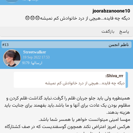
joorabzanoone10
دیگه چه فایده...هیچی از درد خانوادش کم نمیشه😞😞😞
پاسخ
بازگفت
#13
ناظم انجمن
Streetwalker
19 Sep 2022 17:53
ارسالها: 9179
Shiva_rrr:
دیگه چه فایده...هیچی از درد خانوادش کم نمیشه
همینطوره ولی باید جلو جریان ظلم را گرفت.نباید گذاشت ظلم کردن و
مظلوم بودن یک عادت برای آنها و ما باشد.باید بفهمند برای جنایت باید
هزینه بدهند.
مهسا امینی میتوانست خواهر یا همسر شما باشد.
هرکس امروز اعتراض نکند همچون گوسفندیست که در صف کشتارگاه