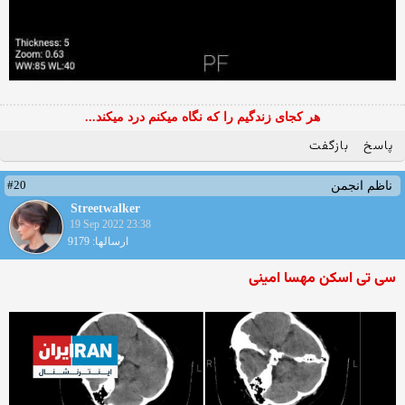
هر کجای زندگیم را که نگاه میکنم درد میکند...
پاسخ
بازگفت
#20
ناظم انجمن
Streetwalker
19 Sep 2022 23:38
ارسالها: 9179
سی تی اسکن مهسا امینی