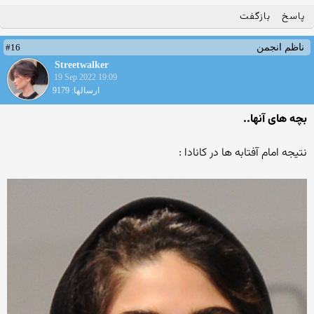
پاسخ
بازگفت
#16
ناظم انجمن
Streetwalker
19 Sep 2022 19:09
ارسالها: 9179
بچه های آنها..
نتیجه امام آفتابه ها در کانادا :