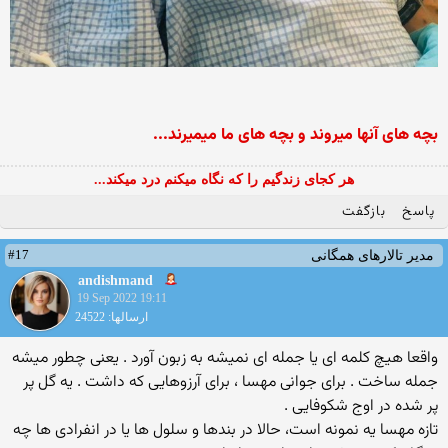
بچه های آنها میروند و بچه های ما میمیرند...
هر کجای زندگیم را که نگاه میکنم درد میکند...
پاسخ
بازگفت
#17
مدیر تالارهای همگانی
andishmand
19 Sep 2022 19:11
ارسالها: 24522
واقعا هیچ کلمه ای یا جمله ای نمیشه به زبون آورد . یعنی چطور میشه
جمله ساخت . برای جوانی مهسا ، برای آرزوهایی که داشت . یه گل پر
پر شده در اوج شکوفایی .
تازه مهسا یه نمونه است، حالا در بندها و سلول ها یا در انفرادی ها چه