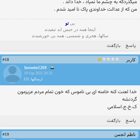
میگذردکه به چشم ما نمیاد ، خدا داند .
من که از عدالت خداوندی پاک نا امید شدم .
بی
تو
اینجا همه در حبس ابد تبعیدند
سالها، هجری و شمسی، همه بی خورشیدند
پاسخ
بازگفت
#18
کاربر
hossein1269
19 Sep 2022 20:33
ارسالها: 131
خدا لعنت کنه خامنه ای بی ناموس که خون تمام مردم عزیزمون
گردنشه
ک.خ.ج.اسلامی
پاسخ
بازگفت
#19
ناظم انجمن