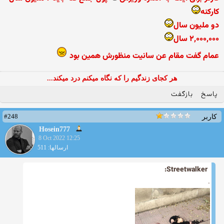
کارکنه
دو ملیون سال
۲,۰۰۰,۰۰۰ سال
عمام گفت مقام عن سانیت منظورش همین بود
هر کجای زندگیم را که نگاه میکنم درد میکند...
پاسخ
بازگفت
#248
کاربر
Hosein777
8 Oct 2022 12:25
ارسالها: 511
Streetwalker:
.