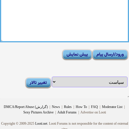
|
Moderator List
|
FAQ
|
How To
|
Rules
|
News
|
DMCA/Report Abuse (گزارش)
Sexy Pictures Archive
|
Adult Forums
|
Advertise on Looti
Copyright © 2009-2025
Looti.net
. Looti Forums is not responsible for the content of external
sites