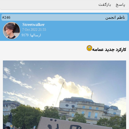
پاسخ
بازگفت
#246
ناظم انجمن
Streetwalker
7 Oct 2022 21:55
ارسالها: 9179
کارکرد جدید عمامه