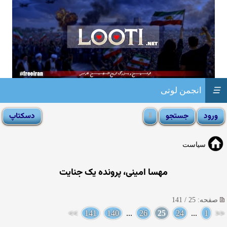
☰
انجمن لوتی
سیاست
مهسا امینی، پرونده یک جنایت
صفحه: 25 / 141
>>
141
140
...
26
25
24
...
1
<<