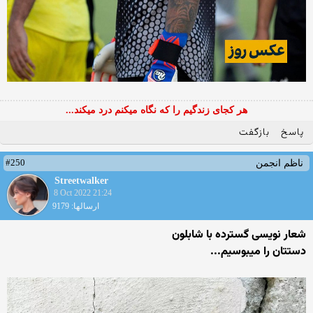
هر کجای زندگیم را که نگاه میکنم درد میکند...
پاسخ
بازگفت
#250
ناظم انجمن
Streetwalker
8 Oct 2022 21:24
ارسالها: 9179
شعار نویسی گسترده با شابلون
دستتان را میبوسیم...