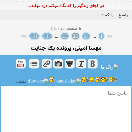
هر کجای زندگیم را که نگاه میکنم درد میکند...
پاسخ
بازگفت
صفحه: 25 / 141
>>
141
140
...
26
25
24
...
1
<<
مهسا امینی، پرونده یک جنایت
بیشتر...