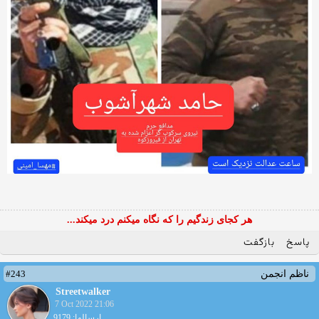
هر کجای زندگیم را که نگاه میکنم درد میکند...
پاسخ
بازگفت
#243
ناظم انجمن
Streetwalker
7 Oct 2022 21:06
ارسالها: 9179