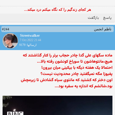
هر کجای زندگیم را که نگاه میکنم درد میکند...
پاسخ
بازگفت
#244
ناظم انجمن
Streetwalker
7 Oct 2022 21:44
ارسالها: 9179
ماده سگهای علی گدا چادر حجاب برتر را کنار گذاشتند که
هیچ،مانتوهاشون تا سوراخ کونشون رفته بالا...
احتمالا یک هفته دیگه با بیکینی میان بیرون!
پفیوزا مگه نمیگفتید چادر محدودیت نیست؟
اون دختر که کشتید که مانتوی سیاه گشادش تا زیرمچش
بود،شالشم که اندازه یه سفره بود...