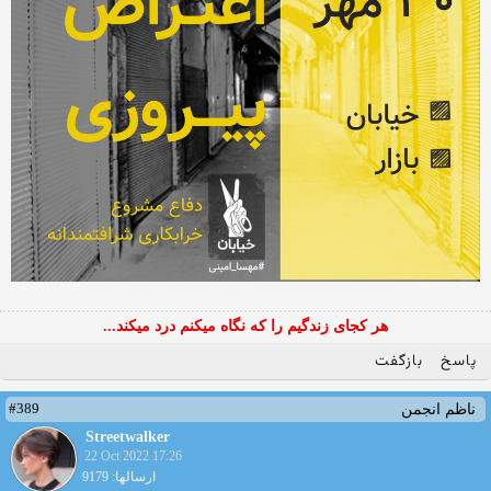
هر کجای زندگیم را که نگاه میکنم درد میکند...
پاسخ
بازگفت
#389
ناظم انجمن
Streetwalker
22 Oct 2022 17:26
ارسالها: 9179