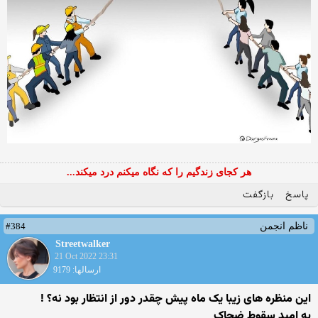
هر کجای زندگیم را که نگاه میکنم درد میکند...
پاسخ
بازگفت
#384
ناظم انجمن
Streetwalker
21 Oct 2022 23:31
ارسالها: 9179
این منظره های زیبا یک ماه پیش چقدر دور از انتظار بود نه؟ !
به امید سقوط ضحاک