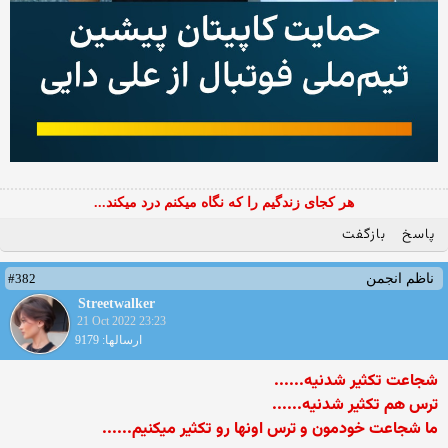
هر کجای زندگیم را که نگاه میکنم درد میکند...
پاسخ
بازگفت
#382
ناظم انجمن
Streetwalker
21 Oct 2022 23:23
ارسالها: 9179
شجاعت تکثیر شدنیه......
ترس هم تکثیر شدنیه......
ما شجاعت خودمون و ترس اونها رو تکثیر میکنیم......