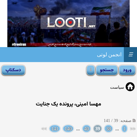
☰
انجمن لوتی
سیاست
مهسا امینی، پرونده یک جنایت
صفحه: 39 / 141
>>
141
140
...
40
39
38
...
1
<<