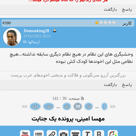
پاسخ
بازگفت
#390
کاربر
Demonking28
23 Oct 2022 18:23
ارسالها: 98
وحشیگری های این نظام در هیچ نظام دیگری سابقه نداشته...هیچ
نظامی مثل این اخوندها کودک کش نبوده
بزرگترین آرزو سرنگونی و فلاکت و بدبختی اخوندهای عرب پرست
پاسخ
بازگفت
صفحه: 39 / 141
>>
141
140
...
40
39
38
...
1
<<
مهسا امینی، پرونده یک جنایت