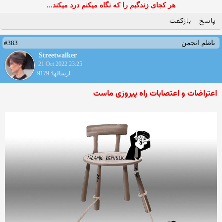
هر کجای زندگیم را که نگاه میکنم درد میکند...
پاسخ
بازگفت
#383
ناظم انجمن
Streetwalker
21 Oct 2022 23:25
ارسالها: 9179
اعتراضات و اعتصابات راه پیروزی ماست