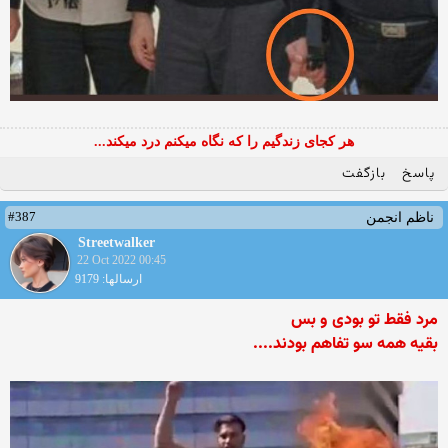
هر کجای زندگیم را که نگاه میکنم درد میکند...
پاسخ
بازگفت
#387
ناظم انجمن
Streetwalker
22 Oct 2022 00:45
ارسالها: 9179
مرد فقط تو بودی و بس
بقیه همه سو تفاهم بودند....