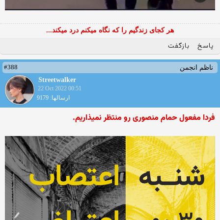
هر کجای زندگیم را که نگاه میکنم درد میکند...
پاسخ
بازگفت
#388
ناظم انجمن
Streetwalker
22 Oct 2022 00:51
ارسالها: 9179
فردا مفعول حمام منصوری رو منتظر نمیذاریم.