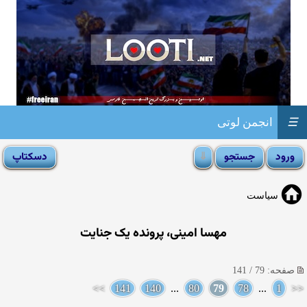
☰
انجمن لوتی
سیاست
مهسا امینی، پرونده یک جنایت
صفحه: 79 / 141
>>
141
140
...
80
79
78
...
1
<<