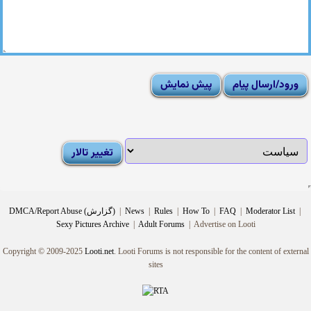
|
Moderator List
|
FAQ
|
How To
|
Rules
|
News
|
DMCA/Report Abuse (گزارش)
Sexy Pictures Archive
|
Adult Forums
|
Advertise on Looti
Copyright © 2009-2025
Looti.net
. Looti Forums is not responsible for the content of external
sites