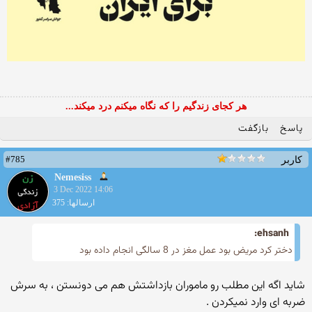
هر کجای زندگیم را که نگاه میکنم درد میکند...
پاسخ
بازگفت
#785
کاربر
Nemesiss
3 Dec 2022 14:06
ارسالها: 375
ehsanh:
دختر کرد مریض بود عمل مغز در 8 سالگی انجام داده بود
شاید اگه این مطلب رو ماموران بازداشتش هم می دونستن ، به سرش
ضربه ای وارد نمیکردن .