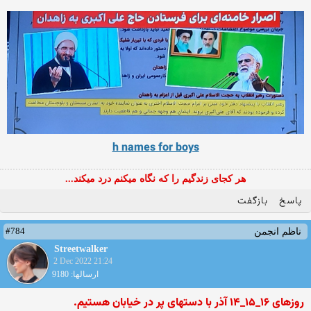
h names for boys
هر کجای زندگیم را که نگاه میکنم درد میکند...
پاسخ
بازگفت
#784
ناظم انجمن
Streetwalker
2 Dec 2022 21:24
ارسالها: 9180
روزهای ۱۶_۱۵_۱۴ آذر با دستهای پر در خیابان هستیم.