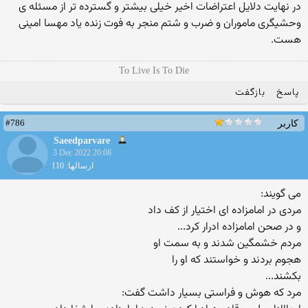
در نهایت دلایل اعتراضات اخیر خیلی بیشتر و گسترده تر از مسئله ی
وحشیگری ماموران و ضرب و شتم منجر به فوت زنده یاد مهسا امینی
هست.
To Live Is To Die
پاسخ
بازگفت
#786
کاربر
Saeedparvare
3 Dec 2022 20:08
ارسالها: 110
می گویند:
مردی در امامزاده ای اختیار از کف داد
و در صحن امامزاده ادرار کرد...
مردم خشمگین شدند و به سمت او
هجوم بردند و خواستند که او را
بکشند...
مرد که هوش و فراستی بسیار داشت گفت: