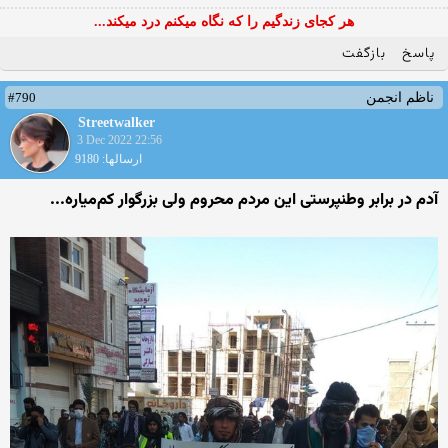
هر کجای زندگیم را که نگاه میکنم درد میکند...
پاسخ
بازگفت
#790
ناظم انجمن
Streetwalker
3 Dec 2022 22:56
ارسالها: 9180
آدم در برابر وطنپرستی این مردم محروم ولی بزرگوار کم‌میاره...