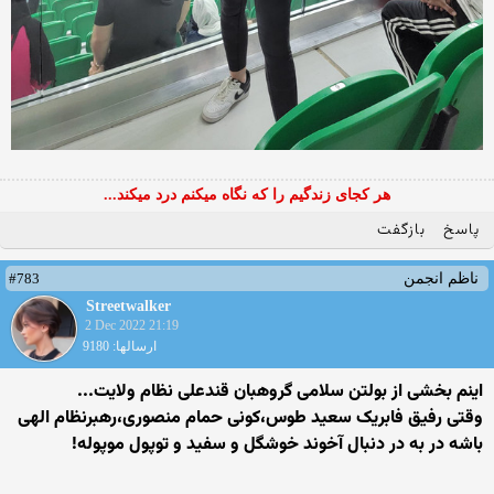
هر کجای زندگیم را که نگاه میکنم درد میکند...
پاسخ
بازگفت
#783
ناظم انجمن
Streetwalker
2 Dec 2022 21:19
ارسالها: 9180
اینم بخشی از بولتن سلامی گروهبان قندعلی نظام ولایت...
وقتی رفیق فابریک سعید طوس،کونی حمام منصوری،رهبرنظام الهی
باشه در به در دنبال آخوند خوشگل و سفید و توپول موپوله!