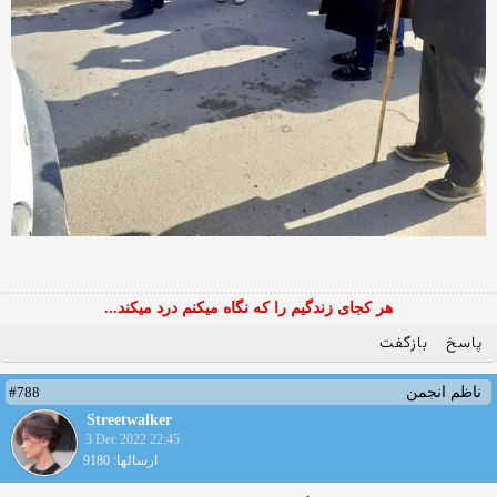
هر کجای زندگیم را که نگاه میکنم درد میکند...
پاسخ
بازگفت
#788
ناظم انجمن
Streetwalker
3 Dec 2022 22:45
ارسالها: 9180