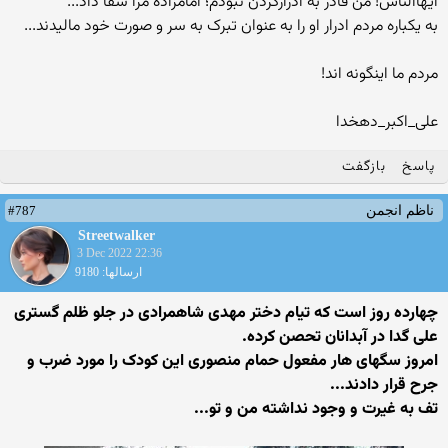
ایهاالناس! من قادر به ادرارکردن نبودم؛ امامزاده مرا شفا داد...
به یکباره مردم ادرار او را به عنوان تبرک به سر و صورت خود مالیدند...
مردم ما اینگونه اند!
علی_اکبر_دهخدا
پاسخ
بازگفت
#787
ناظم انجمن
Streetwalker
3 Dec 2022 22:36
ارسالها: 9180
چهارده روز است که تیام دختر مهدی شاهمرادی در جلو ظلم گستری
علی گدا در آبدانان تحصن کرده.
امروز سگهای هار مفعول حمام منصوری این کودک را مورد ضرب و
جرح قرار دادند...
تف به غیرت و وجود نداشته من و تو...