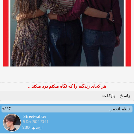
هر کجای زندگیم را که نگاه میکنم درد میکند...
پاسخ
بازگفت
#837
ناظم انجمن
Streetwalker
9 Dec 2022 23:11
ارسالها: 9180