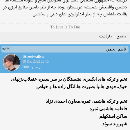
درسته که جمهوری اسلامی دائم برای اسرائیل شاخ و شونه میکشه اما
دشمن واقعیش همیشه عربستان بوده چه از نظر تامین منابع انرژی در
رقابت باهاش چه از نظر ایدئولوژی های دینی و مذهبی.
To Live Is To Die
پاسخ
بازگفت
#839
ناظم انجمن
Streetwalker
10 Dec 2022 22:15
ارسالها: 9180
تخم و ترکه های ایکبیری نشستگان بر سر سفره عنقلاب،ژنهای
خوک،خودی ها،با بصیرت ها،انگل زاده ها و خواص
تخم و ترکه هاشمی ثمره،معاون احمدی نژاد
فاطمه هاشمی ثمره
ساکن استکهلم
شهروند سوئد