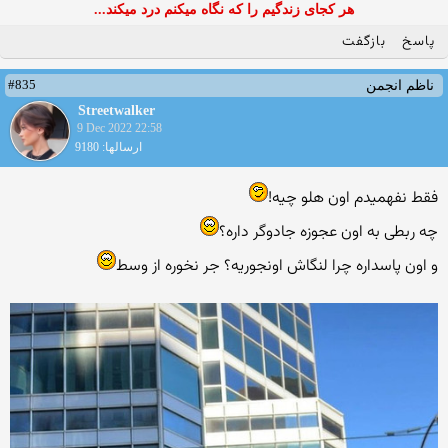
هر کجای زندگیم را که نگاه میکنم درد میکند...
پاسخ
بازگفت
#835
ناظم انجمن
Streetwalker
9 Dec 2022 22:58
ارسالها: 9180
فقط نفهمیدم اون هلو چیه!
چه ربطی به اون عجوزه جادوگر داره؟
و اون پاسداره چرا لنگاش اونجوریه؟ جر نخوره از وسط