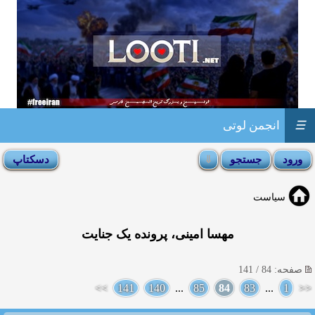
☰
انجمن لوتی
سیاست
مهسا امینی، پرونده یک جنایت
صفحه: 84 / 141
>>
141
140
...
85
84
83
...
1
<<