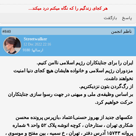
هر کجای زندگیم را که نگاه میکنم درد میکند...
پاسخ
بازگفت
#840
ناظم انجمن
Streetwalker
12 Dec 2022 22:16
ارسالها: 9180
ایران را برای جنایتکاران رژیم اسلامی ناامن کنیم.
مزدوران رژیم اسلامی و خانواده هایشان هیچ کجای دنیا امنیت
نخواهند داشت.
از رگ‌گردن بتون نزدیکتریم.
بر اساس وظیفه‌ی ملی و میهنی در جهت رسوا سازی جنایتکاران
حرکت خواهیم کرد.
عکسهای جدید از بهروز حسنی‌اعتماد ،بازپرس پرونده ‎محسن
شکاری تهران ، ستارخان ، کوچه انوشه پلاک ۵۲ واحد ۹ شماره
پروانه ۱۵۷۴۳ آدرس دفتر ، تهران ، خ سمیه ، بین مفتح و موسوی ،