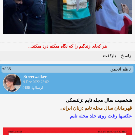
هر کجای زندگیم را که نگاه میکنم درد میکند...
پاسخ
بازگفت
#836
ناظم انجمن
Streetwalker
9 Dec 2022 23:02
ارسالها: 9180
شخصیت سال مجله تایم :زلنسکی
قهرمانان سال مجله تایم :زنان ایرانی
عکسها رفت روی جلد مجله تایم