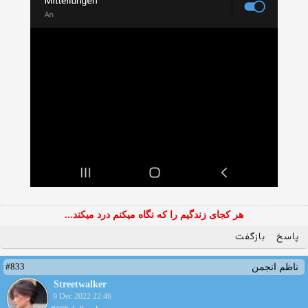
هر کجای زندگیم را که نگاه میکنم درد میکند...
پاسخ
بازگفت
#833
ناظم انجمن
Streetwalker
9 Dec 2022 22:46