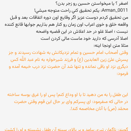
اصغر ؟ یا میخواستن حسین رو زجر بدن؟
Arman_0011: يكم تحقيق كني راحت متوجه ميشي!
من تحقیق کردم دوست عزیز اگر وقایع اون دوره اتفاقات بعد و قبل
واقعه خلق و خوی اعراب اون زمان رو کنار هم بذاریم جوابها قانع کننده
نیست ؛ اصلا غلو در حد اعلاش در این قضیه واضحه
اصلا آدرسی که دارید خود ماست مالی کردن است
مثلا متن اونجا اینه:
وقتى أصحاب امام حسین و تمام نزدیکانش به شهادت رسیدند و جز
پسرش علىّ زین العابدین (ع) و فرزند شیرخواره به نام عبد اللَّه کس
دیگرى نزد او باقى نمانده و تنها شد آن حضرت نزد درب خیمه آمده و
فرمود:
این طفل را به من دهید تا با او وداع کنم! پس او را غرق بوسه ساخته
در حالى که مى‏فرمود: اى پسرکم واى بر حال این قوم وقتى حضرت
محمّد (ص) با آنان مخاصمه کند!.
گویند: ناگهان تیرى بیامد و بر بالاى سینه آن طفل نشسته و او را کشت