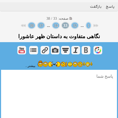
پاسخ
بازگفت
صفحه: 33 / 38
>>
38
37
...
34
33
32
...
1
<<
نگاهی متفاوت به داستان ظهر عاشورا
بیشتر...