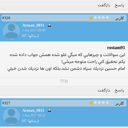
پاسخ
بازگفت
#326
کاربر
Arman_0011
1 Jan 2017 09:09
ارسالها: 107
rostam91
اين سوالاتت و چيزهايي كه ميگي غلو شده همش جواب داده شده
يكم تحقيق كني راحت متوجه ميشي!
امام حسين نزديك سپاه دشمن نشد،بلكه اون ها نزديك شدن خيلي
7731
پاسخ
بازگفت
#327
کاربر
Arman_0011
1 Jan 2017 09:22
ارسالها: 107