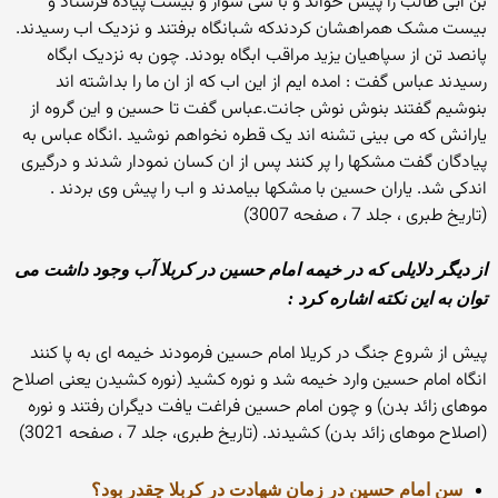
بن ابی طالب را پیش خواند و با سی سوار و بیست پیاده فرستاد و
بیست مشک همراهشان کردندکه شبانگاه برفتند و نزدیک اب رسیدند.
پانصد تن از سپاهیان یزید مراقب ابگاه بودند. چون به نزدیک ابگاه
رسیدند عباس گفت : امده ایم از این اب که از ان ما را بداشته اند
بنوشیم گفتند بنوش نوش جانت.عباس گفت تا حسین و این گروه از
یارانش که می بینی تشنه اند یک قطره نخواهم نوشید .انگاه عباس به
پیادگان گفت مشکها را پر کنند پس از ان کسان نمودار شدند و درگیری
اندکی شد. یاران حسین با مشکها بیامدند و اب را پیش وی بردند .
(تاریخ طبری ، جلد 7 ، صفحه 3007)
از دیگر دلایلی که در خیمه امام حسین در کربلا آب وجود داشت می
توان به این نکته اشاره کرد :
پیش از شروع جنگ در کریلا امام حسین فرمودند خیمه ای به پا کنند
انگاه امام حسین وارد خیمه شد و نوره کشید (نوره کشیدن یعنی اصلاح
موهای زائد بدن) و چون امام حسین فراغت یافت دیگران رفتند و نوره
(اصلاح موهای زائد بدن) کشیدند. (تاریخ طبری، جلد 7 ، صفحه 3021)
سن امام حسین در زمان شهادت در کربلا چقدر بود؟