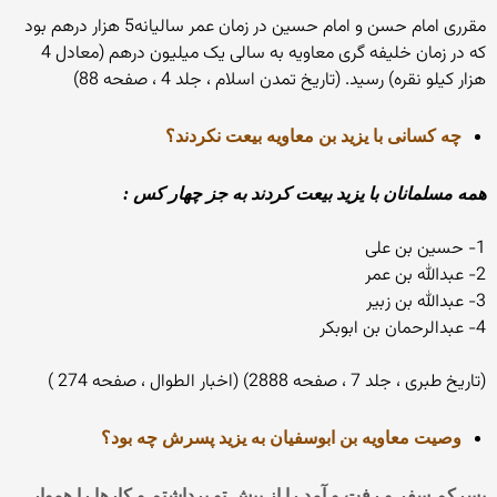
مقرری امام حسن و امام حسین در زمان عمر سالیانه5 هزار درهم بود
که در زمان خلیفه گری معاویه به سالی یک میلیون درهم (معادل 4
هزار کیلو نقره) رسید. (تاریخ تمدن اسلام ، جلد 4 ، صفحه 88)
چه کسانی با یزید بن معاویه بیعت نکردند؟
همه مسلمانان با یزید بیعت کردند به جز چهار کس :
1- حسین بن علی
2- عبدالله بن عمر
3- عبدالله بن زبیر
4- عبدالرحمان بن ابوبکر
(تاریخ طبری ، جلد 7 ، صفحه 2888) (اخبار الطوال ، صفحه 274 )
وصیت معاویه بن ابوسفیان به یزید پسرش چه بود؟
پسرکم سفر و رفت و آمد را از پیش تو برداشتم و کارها را هموار