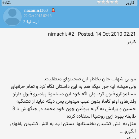
#321
کاربر
nazanin1363
22 Oct 2015 02:16
ارسالها: 2
nimachi: #2 | Posted: 14 Oct 2010 02:21
کاربر
مرسی شهاب جان بخاطر این صحبتهای منطقیت.
ولی میشه ایه جور دیگه هم به این داستان نگاه كرد و تمام حرفهای
مسلمونارو قبول كرد. ولی اگه خود این مسلمونا پیامبرو قبول دارنو
رفتارهای اونو كاملا بدون عیب میدونن پس دیگه نباید از تشنگیه
حسین و یارانش به گریه بیوفتن چون خود محمد در جنگهاش با 3
طایفه یهود ازین روشها استفاده كرده
مثل به اتش كشیدن نخلستانها. بستن اب. به اتش كشیدن باغهای
انگورو....
سلام