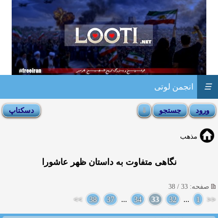
☰
انجمن لوتی
مذهب
نگاهی متفاوت به داستان ظهر عاشورا
صفحه: 33 / 38
>>
38
37
...
34
33
32
...
1
<<