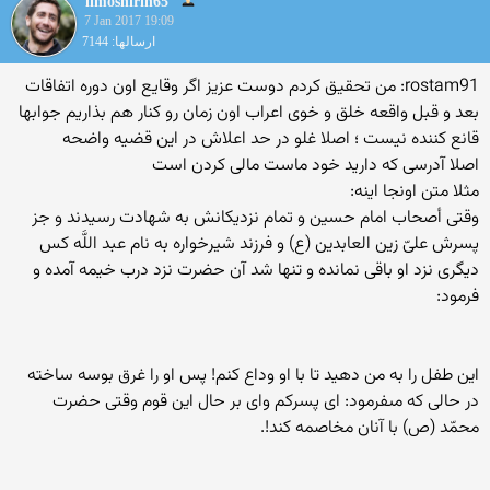
limoshirin65
7 Jan 2017 19:09
ارسالها: 7144
rostam91: من تحقیق کردم دوست عزیز اگر وقایع اون دوره اتفاقات
بعد و قبل واقعه خلق و خوی اعراب اون زمان رو کنار هم بذاریم جوابها
قانع کننده نیست ؛ اصلا غلو در حد اعلاش در این قضیه واضحه
اصلا آدرسی که دارید خود ماست مالی کردن است
مثلا متن اونجا اینه:
وقتى أصحاب امام حسین و تمام نزدیکانش به شهادت رسیدند و جز
پسرش علىّ زین العابدین (ع) و فرزند شیرخواره به نام عبد اللَّه کس
دیگرى نزد او باقى نمانده و تنها شد آن حضرت نزد درب خیمه آمده و
فرمود:
این طفل را به من دهید تا با او وداع کنم! پس او را غرق بوسه ساخته
در حالى که مى‏فرمود: اى پسرکم واى بر حال این قوم وقتى حضرت
محمّد (ص) با آنان مخاصمه کند!.