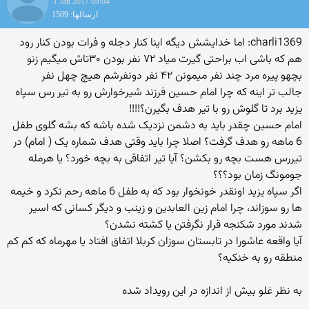
1 Jan 2017 09:04
ارسالها: 1509
charli1369: اما خدایشش دیگه اینا کنار دجله و فرات بودن کنار رود
هم که باشی اب براحتی گیرت میاد ۷۲ نفر بودن ۳۰تاش میگیم زنو
بچهو پیره مرد چند نفر میمونن ۴۲ نفر دونفرشم هیچ چهل نفر
جالب تر اینه که چرا امام حسین فرزند شیرخوارش رو به تیر رس سپاه
یزید برد تا گلوش رو با تیر هدف بگیرن؟!!!!
امام حسین چقدر باید به دشمن نزدیک شده باشه که بشه گلوی طفل
6 ماهه رو هدف گرفت؟ اصلا چرا باید وقتی هدف شماره یک ( امام) در
تیررس هست بچه رو بکشن؟ آیا تیر اتفاقی به بچه خورد؟ یا هرمله
جومونگ زمان بود؟؟؟
اگر سپاه یزید اونقدر خونخوار بود که به طفل 6 ماهه رحم نکرد و خیمه
ها رو سوزاند، چرا امام زین العابدین و زینب و دیگر کسانی که اسیر
شدند مورد شکنجه قرار نگرفتن یا کشته نشدن؟
آیا واقعه عاشورا در تابستان سوزان کربلا اتفاق افتاد یا مهرماه که کم کم
منطقه رو به خنکیه؟
به نظر غلو بیش از اندازه در این رویداد شده