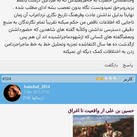
وجانفشانی حضرت به خاطرعقیدش که به هردلیل درست یاغلط
یزیدروبرحق نمیدونست نگاه بدون تعصب بشه ادای مطلب شده .
نهایتأ بدلیل نداشتن عادت وفرهنگ تاریخ نگاری نزداعراب آن زمان
تاجایی که اطلاعات ناقص من حکم میکنه تقریبأ تمام نگارندگان به منبع
دقیقی دسترسی نداشتن وکلأبه گفته های شاهدین که حضورداشتن
وبعضأگفته های کسانی که ازشهودماجراشنیده اند آن هم پس
ازگذشت ده ها سال اکتفاشده تجزیه وتحلیل خط به خط ماجراجزدامن
زدن به اختلافات کمک دیگه ای نمیکنه
پاسخ
بازگفت
#324
کاربر
bamdad_2014
1 Dec 2015 17:35
ارسالها: 2536
حسين بن علی از واقعيت تا اغراق