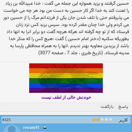
حسین گرفتند و یزید همواره این جمله می گفت : خدا عبیدالله بن زیاد
را لعنت کند به خدا اگر کار حسین به دست من بود هر چه می خواست
می پذیرفتم حتی با تلف شدن جان یکی از فرزندانم مرگ را از حسین دور
می کردم ولی خدا چنان مقدر کرده بود. سپس یزید کس نزد زنان
فرستاد که از تو چه گرفته اند هرکه هرچه گفت دو برابر انرا به انها داد
بطوریکه سکنیه (دختر امام حسین ) گفت :هیچ کس را که منکر خدا
باشد از یزیدبن معاویه بهتر ندیدم .انها را به همراه محافظی پارسا به
مدینه فرستاد. (تاریخ طبری ، جلد 7 ، صفحه 3077)
خوندنش خالی از لطف نیست
پاسخ
بازگفت
#325
کاربر
rostam91