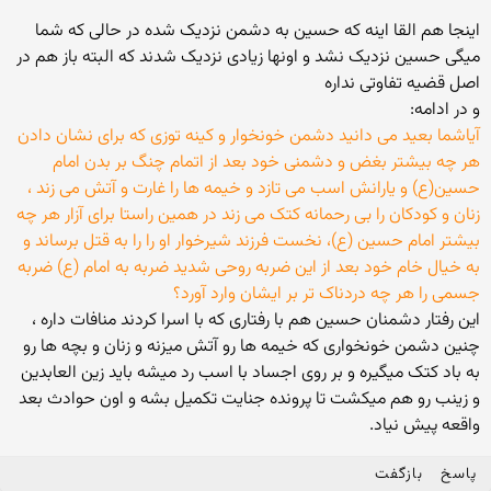
اینجا هم القا اینه که حسین به دشمن نزدیک شده در حالی که شما
میگی حسین نزدیک نشد و اونها زیادی نزدیک شدند که البته باز هم در
اصل قضیه تفاوتی نداره
و در ادامه:
آیاشما بعید می دانید دشمن خونخوار و کینه توزی که برای نشان دادن
هر چه بیشتر بغض و دشمنی خود بعد از اتمام چنگ بر بدن امام
حسین(ع) و یارانش اسب می تازد و خیمه ها را غارت و آتش می زند ،
زنان و کودکان را بی رحمانه کتک می زند در همین راستا برای آزار هر چه
بیشتر امام حسین (ع)، نخست فرزند شیرخوار او را را به قتل برساند و
به خیال خام خود بعد از این ضربه روحی شدید ضربه به امام (ع) ضربه
جسمی را هر چه دردناک تر بر ایشان وارد آورد؟
این رفتار دشمنان حسین هم با رفتاری که با اسرا کردند منافات داره ،
چنین دشمن خونخواری که خیمه ها رو آتش میزنه و زنان و بچه ها رو
به باد کتک میگیره و بر روی اجساد با اسب رد میشه باید زین العابدین
و زینب رو هم میکشت تا پرونده جنایت تکمیل بشه و اون حوادث بعد
واقعه پیش نیاد.
پاسخ
بازگفت