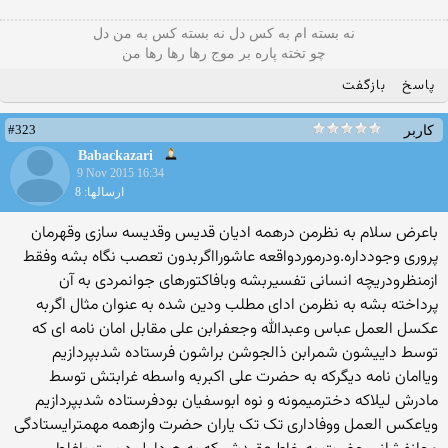
نه بسته ام به کس دل نه بسته کس به من دل
چو تخته پاره بر موج رها رها رها من
پاسخ
بازگفت
#323
کاربر
Babackazari
9 Nov 2015 16:34
ارسالها: 8
باعرض سلام به نظرمن درهمه ادیان قدیس وقدیسه سازی وقهرمان
پروری وجودداره.ودرموردواقعه عاشورااگربدون تعصب نگاه بشه وفقط
ازمنظرودریچه انسانی تفسیربشه وبافاکتورهای جوانمردی به آن
پرداخته بشه به نظرمن ادای مطلب ودین شده به عنوان مثال اگربه
عکسل العمل عباس وعبدالله وجعفرابن علی مقابل امان نامه ای که
توسط داییشون شمرابن ذالجوشن براشون فرستاده شدبپردازیم
ویاامان نامه دیگرکه به حضرت علی اکبربه واسطه غرابتش توسط
مادرش لیلاکه دخترمیمونه و نوه ابوسفیان بودفرستاده شدبپردازیم
ویاعکس العمل ووفاداری تک تک یاران حضرت وازهمه مهمترایستادگی