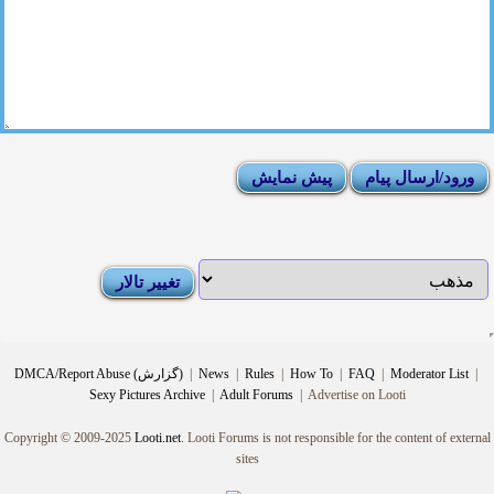
|
Moderator List
|
FAQ
|
How To
|
Rules
|
News
|
DMCA/Report Abuse (گزارش)
Sexy Pictures Archive
|
Adult Forums
|
Advertise on Looti
Copyright © 2009-2025
Looti.net
. Looti Forums is not responsible for the content of external
sites