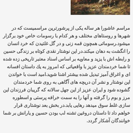
مراسم عاشورا هر ساله يكی از پرشورترين مراسميست كه در
شهرها و روستاهای مختلف و هر كدام با رسومات خاص خود برگزار
ميشود.رسوماتی همچون قمه زنی و در گل غلتيدن كه خرد انسان
را انگشت به دهان ميكند.در اين نوشتار نقدی كوتاه بر زندگی حسين
و رابطه اش با يزيد و معاويه بر اساس اسناد معتبر تاريخی زده شده
تا شما خردمندان عزيز با واقعياتی كه امروز به يك داستان افسانه
ای و اغراق آميز تبديل شده بيشتر اشنا شويد.اميد است با خواندن
اين نوشتار و نشر آن دريچه های آگاهی به روی شما خردمندان
گشوده شود و ايران عزيز از اين جهل سالانه كه گريبان فرزندان اين
مرز و بوم را گرفته و آنها را به سمت خرافه پرستی و اسطوره
سازی غلط سوق ميدهد رهايی يابد.در بخش بعد نوشتاری قرار
خواهم داد تا داستان دروغين تشنه لب بودن حسين و يارانش بر شما
خوانندگان آشكار گردد.