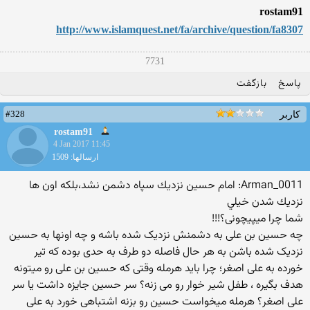
rostam91
http://www.islamquest.net/fa/archive/question/fa8307
7731
پاسخ
بازگفت
#328
کاربر
rostam91
4 Jan 2017 11:45
ارسالها: 1509
Arman_0011: امام حسين نزديك سپاه دشمن نشد،بلكه اون ها
نزديك شدن خيلي
شما چرا میپیچونی؟!!!
چه حسین بن علی به دشمنش نزدیک شده باشه و چه اونها به حسین
نزدیک شده باشن به هر حال فاصله دو طرف به حدی بوده که تیر
خورده به علی اصغر؛ چرا باید هرمله وقتی که حسین بن علی رو میتونه
هدف بگیره ، طفل شیر خوار رو می زنه؟ سر حسین جایزه داشت یا سر
علی اصغر؟ هرمله میخواست حسین رو بزنه اشتباهی خورد به علی