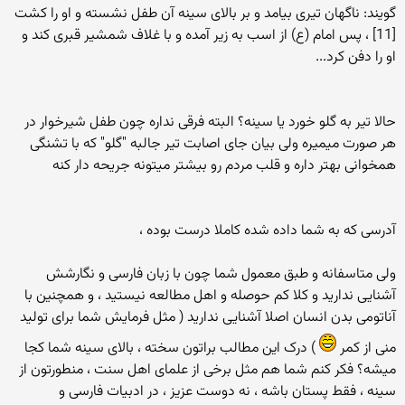
گویند: ناگهان تیرى بیامد و بر بالاى سینه آن طفل نشسته و او را کشت
[11] ، پس امام (ع) از اسب به زیر آمده و با غلاف شمشیر قبرى کند و
او را دفن کرد...
حالا تیر به گلو خورد یا سینه؟ البته فرقی نداره چون طفل شیرخوار در
هر صورت میمیره ولی بیان جای اصابت تیر جالبه "گلو" که با تشنگی
همخوانی بهتر داره و قلب مردم رو بیشتر میتونه جریحه دار کنه
آدرسی که به شما داده شده کاملا درست بوده ،
ولی متاسفانه و طبق معمول شما چون با زبان فارسی و نگارشش
آشنایی ندارید و کلا کم حوصله و اهل مطالعه نیستید ، و همچنین با
آناتومی بدن انسان اصلا آشنایی ندارید ( مثل فرمایش شما برای تولید
منی از کمر
) درک این مطالب براتون سخته ، بالای سینه شما کجا
میشه؟ فکر کنم شما هم مثل برخی از علمای اهل سنت ، منطورتون از
سینه ، فقط پستان باشه ، نه دوست عزیز ، در ادبیات فارسی و