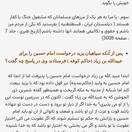
خویش را بگوید.
سوم : یا مرا به هر یک از مرزهای مسلمانان که مشغول جنگ با کفار
هستند ( دیلمستان ایران ، قسطنطنیه ) بفرستید که یکی از مردم مرز
باشم و حقوق و تکالیفی همانند انها داشته باشم.(تاریخ طبری ، جلد 7
، صفحه 3008)
پس از آنکه سپاهیان یزید درخواست امام حسین را برای
عبیدالله بن زیاد (حاکم کوفه ) فرستادند وی در پاسخ چه گفت؟
ابتدا عبید الله بن زیاد درخواست امام حسین را پذیرفت اما از انجا که
امام حسین به ولید (حاکم مدینه) نیز قول داده بود که با یزید بیعت
کند اما شبانه از مدینه به مکه گریخت و همینطور گفته شمربن ذی
الجوشن که به عبیدالله بن زیاد گفت : اکنون که در سرزمین توست این
را از او می پذیری؟ به خدا اگر از دیار تو برود و دست در دست تو ننهاده
باشد قوت و عزت از ان او باشد و ضعف و ناتوانی از ان تو.باید امام
حسین و یارانش به حکم تو تسلیم شوند که اگر عقوبت می کنی اختیار
عقوبت با تو باشد و اگر می بخشی به اختیار تو باشد که به خدا شنیده