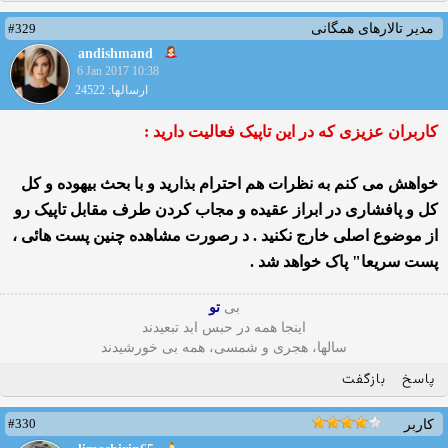
#329
مدیر تالارهای همگانی
andishmand
6 Jan 2017 10:38
ارسالها: 24522
کاربران عزیزی که در این تاپیک فعالیت دارید :
خواهش می کنم به نظرات هم احترام بذارید و با بحث بیهوده و کل
کل و پافشاری در ابراز عقیده و مجاب کردن طرف مقابل تاپیک رو
از موضوع اصلی خارج نکنید . د رصورت مشاهده چنین پست هائی ،
پست سریعا" پاک خواهد شد .
بی
تو
اینجا همه در حبس ابد تبعیدند
سالها، هجری و شمسی، همه بی خورشیدند
پاسخ
بازگفت
#330
کاربر