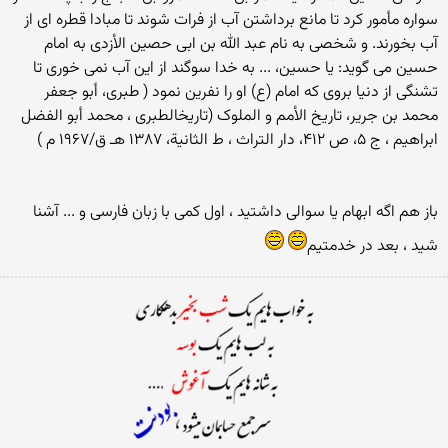
سواره مأمور کرد تا مانع برداشتن آب از فرات شوند تا مبادا قطره ای از
آب بخورند. و شخصی به نام عبد الله بن ابى حصین الأزدی به امام
حسین می گوید: یا حسین، ... به خدا سوگند از این آب نمی خوری تا
تشنگی از دنیا بروی که امام (ع) او را نفرین نمود ( طبری، أبو جعفر
محمد بن جریر، تاریخ الأمم و الملوک (تاریخ‏الطبری ، محمد أبو الفضل
ابراهیم ، ج ‏۵، ص ۴۱۲، دار التراث ، ط الثانیة، ۱۳۸۷ هـ ق/۱۹۶۷ م )
باز هم اگه ابهام یا سوالی داشتید ، اول کمی با زبان فارسی و ... آشنا
شید ، بعد در خدمتیم