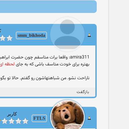
ک
smm_bikhoda
amira311: واقعا برات متاسفم چون حضرت ابراهیم این همه سختی کشید وامد که فرق خدا پرستی و بت پرستی را به انسان ها بگوید و تو حالا داری میگی فرقش در چیست .
بهتره برای خودت متاسف باشی که به جای
لحظه ای
ناراحت نشو. من شباهتهاشون رو گفتم. حالا تو بگو
بازگفت
کاربر
FTLS