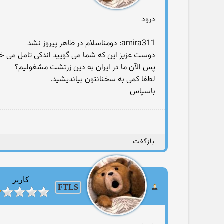
درود
amira311: دومناسلام در ظاهر پیروز نشد
دوست عزیز این که شما می گویید اندکی تامل می خو
پس الآن ما در ایران به دین زرتشت مشغولیم؟
لطفا کمی به سخنانتون بیاندیشید.
باسپاس
بازگفت
کاربر
FTLS