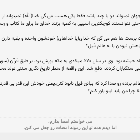
لق این جهان نمتواند دو یا چند باشد فقط یکی هست می گی خدا(الله) نمیتواند 
 حتی نتوانستند کوچکترین اسیبی به کعبه بزنند خدای ما برای ما کتاب و رس
 پرست ها هم می گن که خدای(یا خداهای) خودشون واحده و بقیه دارن ا
اهش نبودن با یه عالم فیل؟
 رسی سنگباران کردند، دفع شد. این واقعه از منظر تاریخ نگاری سنتی تولد 
 پرنده رو صدا کرد که بیانن فیل نابود کنن.یعنی خودش این قدر بی قدرته 
ا من باید اینو باور کنم؟
می خواستم امضا بذارم،
اما دیدم همه تو این زمونه امضات رو جعل می کنن.