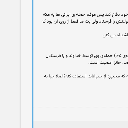
از خود دفاع کند پس موقع حمله ی ایرانی ها به مکه
ولانش را فرستاد ولی بت ها فقط از روی ان بود که
شتباه می کنن.
ابرهه حاکم یمن در قرن ششم میلادی از طرف پادشاه حبشه بود. وی در سال ۵۷۰ میلادی به مکه یورش برد. بر طبق قرآن (سوره‌ی ۱۰۵) حمله‌ی وی توسط خداوند و با فرستادن
محمد، حائز اهمیت است.
که مجبوره از حیوانات استفاده کنه؟اصلا چرا یه