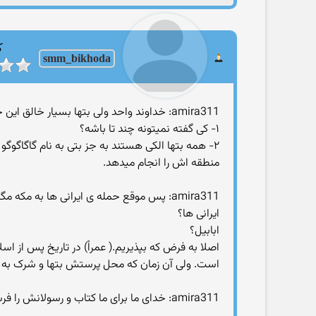
ک
smm_bikhoda
amira311: خداوند واحد ولی بتها بسیار خالق این جهان نمتواند دو یا چند باشد
۱- کی گفته نمیتونه چند تا باشه؟
۲- همه بتها الکی هستند به جز بتی به نام گاگاگوگ
منطقه اش را انجام میدهد.
amira311: پس موقع حمله ی ایرانی ها به مکه مگر پرندگان ابابیل سنگ بر سر سپاه ایران ریختند و حتی نتوانستند کوچکترین اسیبی به کعبه بزنند
ایرانی ها؟
ابابیل؟
اصلا به فرض که بپذیریم.( عمراْ) در تاریخ پس از ا
است. ولی آن زمان که محل پرستش بتها و شرک به ال
amira311: خدای ما برای ما کتاب و رسولانش را فرستاد ولی بت ها فقط از روی ان بود که انسان ها میدانستند که خدا وجود دارد و...