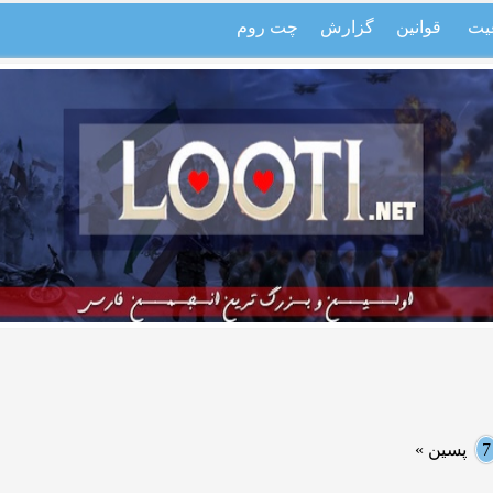
یت
قوانین
گزارش
چت روم
7
پسین »