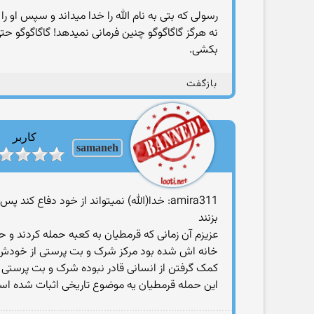
رسولی که بتی به نام الله را خدا میداند و سپس او ر
نه هرگز گاگاگوگو چنین فرمانی نمیدهد! گاگاگوگو ح
بکشی.
بازگفت
کاربر
samaneh
amira311: خدا(الله) نمیتواند از خود دفاع
بزنند
عزیزم آن زمانی که قرمطیان به کعبه حمله کردند و حج
خانه اش شده بود مرکز شرک و بت پرستی از خودش دفا
کمک گرفتن از انسانی قادر نبوده شرک و بت پرستی رو
این حمله قرمطیان یه موضوع تاریخی اثبات شده است 