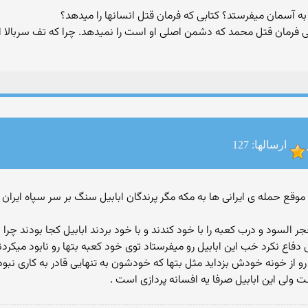
ا به آسمان میفرستد؟ کتابی که فرمان قتل انسانها را میدهد؟
تی فرمان قتل محمد که دشمن اصلی او است را نمیدهد. چرا که تف سربالا 
ارسالها: 127
 کند پس موقع حمله ی ایرانی ها به مکه مگر پرندگان ابابیل سنگ بر سر سپاه ای
ر السود و درب کعبه را با خود کندند و با خود بردند ابابیل کجا بودند چرا 
ع نکرد خب این ابابیل رو میفرستاد توی خود کعبه بتها رو نابود میکردن
 از خونه خودش بزداید مثل بتها که خودشون به تنهایی قادر به کاری نبودن
ولی این ابابیل صرفا یه افسانه پردازی است .