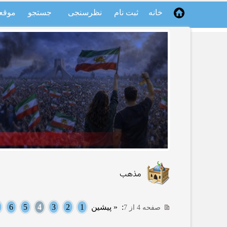
خانه
ثبت نام
نظرسنجی
جستجو
موقع
مذهب
:
« پیشین
1
2
3
4
5
6
صفحه 4 از 7