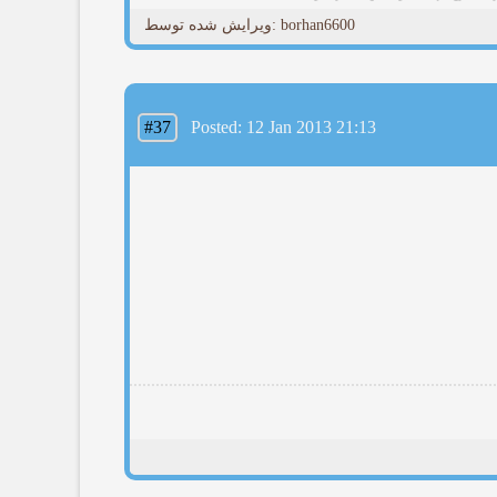
ویرایش شده توسط: borhan6600
#37
Posted: 12 Jan 2013 21:13