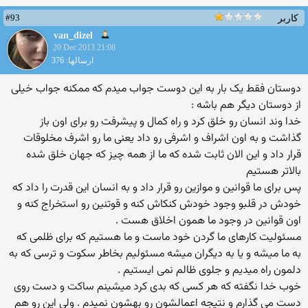
#93
کاربر
van_dizel
20 Dec 2013 21:08
ارسالها: 376
دوستان فقط یک بار به این دوست جواب میدم که ممکنه جواب خیلی
از دوستان دیگر هم باشه :
خدا وند انسان رو خلق کرد و راه کمال و پیشرفت رو برای اون باز
گذاشت و به اون اشراف و اشرفی رو داد یعنی ما رو اشرف مخلوقات
قرار داد و این الان ثابت شده که ما از همه چیز که جهان خلق شده
بالاتر هستیم
پس برای ما قوانین و موازین رو قرار داد و به انسان این قدرت را داد که
خودش در قلبو وجود خودش کنکاش کنه و قوتنین رو استخراج کنه و
اون قوانین در وجود ما همون اخلاق هست .
مسئولیت کارهای ما گردن خود ماست و ما هستیم که برای ظلمی که
به ما میشه و یا به دیگران میشه مسئولیم بخاطر سکوت و ترسی که به
دلمون راه میدیم و جلوی ظالم نمی ایستیم .
خوب خدا نگفته که هر کسی که بدی کرد میشینم ساکت و دست روی
دست می گذارم و نتیجه اعمالشون رو بهشون نمیدم . ولی این رو هم