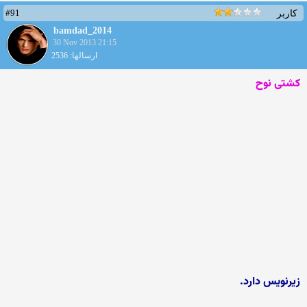
#91
کاربر
bamdad_2014
30 Nov 2013 21:15
ارسالها: 2536
کشتی نوح
زیرنویس دارد.