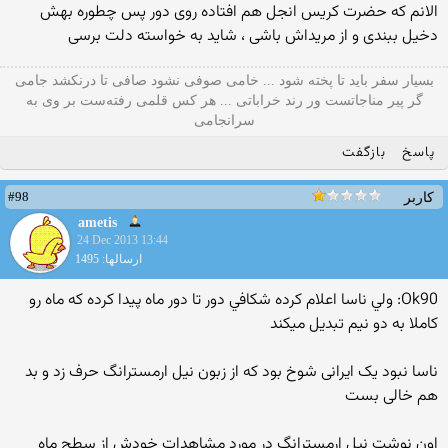
الانم که حضرت کریس انجل هم افتاده روی دور پس چطوره بهش
دخیل ببندی و از مریداش باشی ، شاید به خواسته دلت برسی
بسیار سفر باید تا پخته شود ... خامی صوفی نشود صافی تا درنکشد جامی
گر پیر مناجاتست ور رند خراباتی ... هر کس قلمی رفته‌ست بر وی به
سرانجامی
پاسخ
بازگفت
#98
کاربر
ametis
24 Dec 2013 13:44
ارسالها: 1495
Ok90: ولي ناسا اعلام كرده شكافي دور تا دور ماه پيدا كرده كه ماه رو
كاملا به دو نيم تبديل ميكند
ناسا نبود یک ایرانی شوخ بود که از زبون نیل ارمسترانگ حرف زد و بد
هم خالی بست
اون نوشت نیل ارمسترانگ در مورد مشاهدات خودش از سطح ماه