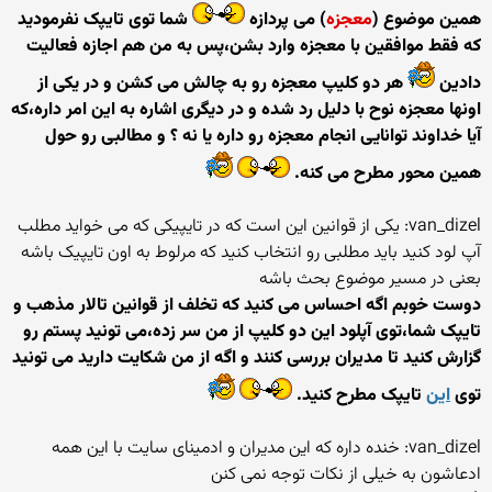
همین موضوع (
معجزه
) می پردازه
شما توی تایپک نفرمودید
که فقط موافقین با معجزه وارد بشن،پس به من هم اجازه فعالیت
دادین
هر دو کلیپ معجزه رو به چالش می کشن و در یکی از
اونها معجزه نوح با دلیل رد شده و در دیگری اشاره به این امر داره،که
آیا خداوند توانایی انجام معجزه رو داره یا نه ؟ و مطالبی رو حول
همین محور مطرح می کنه.
van_dizel: یکی از قوانین این است که در تایپیکی که می خواید مطلب
آپ لود کنید باید مطلبی رو انتخاب کنید که مرلوط به اون تایپیک باشه
بعنی در مسیر موضوع بحث باشه
دوست خوبم اگه احساس می کنید که تخلف از قوانین تالار مذهب و
تایپک شما،توی آپلود این دو کلیپ از من سر زده،می تونید پستم رو
گزارش کنید تا مدیران بررسی کنند و اگه از من شکایت دارید می تونید
توی
این
تایپک مطرح کنید.
van_dizel: خنده داره که این مدیران و ادمینای سایت با این همه
ادعاشون به خیلی از نکات توجه نمی کنن