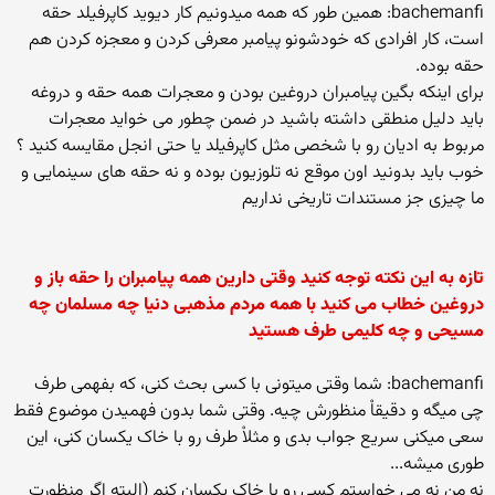
bachemanfi: همین طور که همه میدونیم کار دیوید کاپرفیلد حقه
است، کار افرادی که خودشونو پیامبر معرفی کردن و معجزه کردن هم
حقه بوده.
برای اینکه بگین پیامبران دروغین بودن و معجرات همه حقه و دروغه
باید دلیل منطقی داشته باشید در ضمن چطور می خواید معجرات
مربوط به ادیان رو با شخصی مثل کاپرفیلد یا حتی انجل مقایسه کنید ؟
خوب باید بدونید اون موقع نه تلوزیون بوده و نه حقه های سینمایی و
ما چیزی جز مستندات تاریخی نداریم
تازه به این نکته توجه کنید وقتی دارین همه پیامبران را حقه باز و
دروغین خطاب می کنید با همه مردم مذهبی دنیا چه مسلمان چه
مسیحی و چه کلیمی طرف هستید
bachemanfi: شما وقتی میتونی با کسی بحث کنی، که بفهمی طرف
چی میگه و دقیقاْ منظورش چیه. وقتی شما بدون فهمیدن موضوع فقط
سعی میکنی سریع جواب بدی و مثلاْ طرف رو با خاک یکسان کنی، این
طوری میشه...
نه من نه می خواستم کسی رو با خاک یکسان کنم (البته اگر منظورت