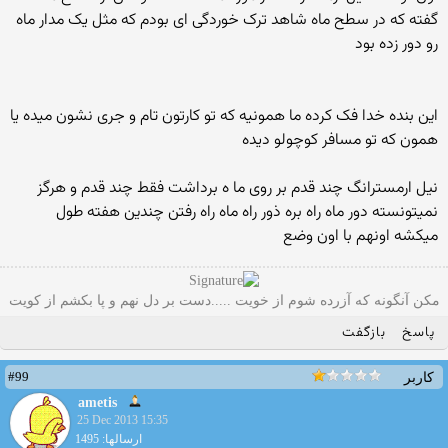
گفته که در سطح ماه شاهد ترک خوردگی ای بودم که مثل یک مدار ماه
رو دور زده بود
این بنده خدا فک کرده ما همونیه که تو کارتون تام و جری نشون میده یا
همون که تو مسافر کوچولو دیده
نیل ارمسترانگ چند قدم بر روی ما ه برداشت فقط چند قدم و هرگز
نمیتونسته دور ماه راه بره ذور راه ماه راه رفتن چندین هفته طول
میکشه اونهم با اون وضع
مکن آنگونه که آزرده شوم از خویت .....دست بر دل نهم و پا بکشم از کویت
پاسخ
بازگفت
#99
کاربر
ametis
25 Dec 2013 15:35
ارسالها: 1495