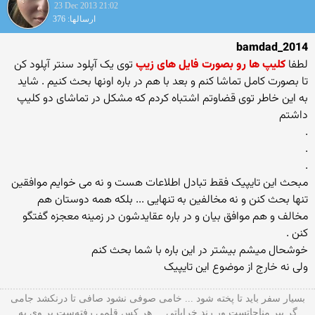
23 Dec 2013 21:02
ارسالها: 376
bamdad_2014
لطفا
کلیپ ها رو بصورت فایل های زیپ
توی یک آپلود سنتر آپلود کن
تا بصورت کامل تماشا کنم و بعد با هم در باره اونها بحث کنیم . شاید
به این خاطر توی قضاوتم اشتباه کردم که مشکل در تماشای دو کلیپ
داشتم
.
.
.
مبحث این تایپیک فقط تبادل اطلاعات هست و نه می خوایم موافقین
تنها بحث کنن و نه مخالفین به تنهایی ... بلکه همه دوستان هم
مخالف و هم موافق بیان و در باره عقایدشون در زمینه معجزه گفتگو
کنن .
خوشحال میشم بیشتر در این باره با شما بحث کنم
ولی نه خارج از موضوع این تایپیک
بسیار سفر باید تا پخته شود ... خامی صوفی نشود صافی تا درنکشد جامی
گر پیر مناجاتست ور رند خراباتی ... هر کس قلمی رفته‌ست بر وی به