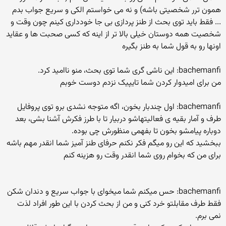
همون ترر شخصیتی باشه) و نه می خواستم الکی و سریع جواب بدم
... فقط باید توی بحث از طنز پردازی بی جا خودداری کینم چون وقت و
شخصیت همه دوستان خیلی بالا تر از اینه که کسی صحبت ها و عقاید
اونها رو به قول شما به طنز بگیره
bachemanfi: این ناشی گری شما توی بحث، منو ناامید کرد.
من برای امیدوار کردن شما تایپیک نزدم دوست خوبم
bachemanfi: اول چندبار بخون، اگه متوجه نشدی برو توی پروفایل
طرف و آمار بقیه ی فعالیتهاشو دربیار تا با طرز فکرش آشنا بشی، بعد
دوباره پیامشو بخون تا بفهمی منظورش چی بوده.
ببخشید که این رو میگم فکر نکنم حرفای طنز آمیز شما انقدر مهم باشه
برای من که بخوام روی شما انقدر وقت رو هزینه کنم
bachemanfi: حس میکنم شما میخوای با جواب سریع و دندان شکن
فقط طرف مقابلتو خرد کنی و من از بحث کردن با این طور افراد لذت
نمی برم.