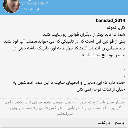
20 Dec 2013 20:47
ارسالها: 376
bamdad_2014
کاربر نمونه
شما که باید بهتر از دیگران قوانین رو رعایت کنید
یکی از قوانین این است که در تایپیکی که می خواید مطلب آپ لود کنید
باید مطلبی رو انتخاب کنید که مرلوط به اون تایپیک باشه بعنی در
مسیر موضوع بحث باشه
.
.
.
خنده داره که این مدیران و ادمینای سایت با این همه ادعاشون به
خیلی از نکات توجه نمی کنن
بسیار سفر باید تا پخته شود ... خامی صوفی نشود صافی تا درنکشد جامی
گر پیر مناجاتست ور رند خراباتی ... هر کس قلمی رفته‌ست بر وی به
سرانجامی
پاسخ
بازگفت