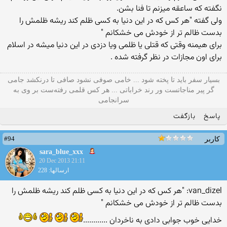
نگفته که ساعقه میزنم تا فنا بشن.
ولی گفته "هر کس که در این دنیا به کسی ظلم کند ریشه ظلمش را
بدست ظالم تر از خودش می خشکانم "
برای هیمنه وقتی که قتلی یا ظلمی ویا دزدی در این دنیا میشه در اسلام
برای اون مجازات در نظر گرفته شده .
بسیار سفر باید تا پخته شود ... خامی صوفی نشود صافی تا درنکشد جامی
گر پیر مناجاتست ور رند خراباتی ... هر کس قلمی رفته‌ست بر وی به
سرانجامی
پاسخ
بازگفت
#94
کاربر
sara_blue_xxx
20 Dec 2013 21:11
ارسالها: 228
van_dizel: "هر کس که در این دنیا به کسی ظلم کند ریشه ظلمش را
بدست ظالم تر از خودش می خشکانم "
خدایی خوب جوابی دادی به ناخردان ............