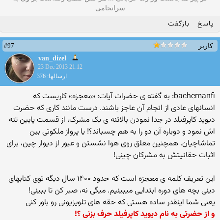
سرانجامی
پاسخ
بازگفت
#97
کاربر
van_dizel
23 Dec 2013 21:12
ارسالها: 376
bachemanfi: به گفته ی حضرات آیات: «معجزه» کاریست که
انسانهای عادی از انجام آن عاجز باشند. درست مانند کاری که حضرت
دیوید کاپرفیلد در جدا نمودن بالاتنه ی یک مشرک، از قسمت پایین تنه
اش نمود و دوباره آن دو را به هم چسباند؟! یا پرواز ملکوتی بین
تماشاچیان. همچنین معلق روی هوا نشستن و عبور از دیوار چین، برای
اثبات حقانیتش به مشرکان چینی!
این تعریف کلمه ی معجزه است که حدود ۱۴۰۰ سال دیگه توی کتابهای
دینی بچه های دوره ابتدایی میبینیم. میگی نه، صبر کن تا ببینی!
یعنی شما اینقدر ساده هستی که حقه های تلویزیونی رو باور کنی
و از حضرتی به نام دیوید کاپرفیلد حرف بزنی ؟!