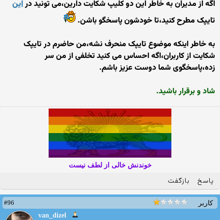
اگه از مدیران به خاطر این دو کلیپ شکایت دارین،می تونید در
این
تایپک مطرح کنید،تا خودشون پاسخگو باشن.
به خاطر اینکه موضوع تایپک منحرف نشه،من حاضرم در تایپک
شکایت از کاربران،اگه احساس می کنید تخلفی از من سر
زده،پاسخگوی شما دوست عزیز باشم.
شاد و برقرار باشید.
خوندنش خالی از لطف نیست
پاسخ
بازگفت
#96
کاربر
van_dizel