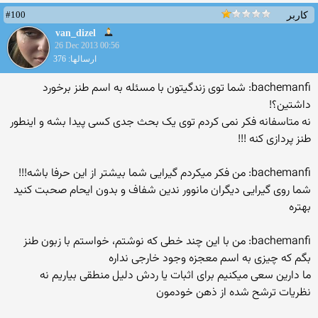
#100
کاربر
van_dizel
26 Dec 2013 00:56
ارسالها: 376
bachemanfi: شما توی زندگیتون با مسئله به اسم طنز برخورد
داشتین؟!
نه متاسفانه فکر نمی کردم توی یک بحث جدی کسی پیدا بشه و اینطور
طنز پردازی کنه !!!
bachemanfi: من فکر میکردم گیرایی شما بیشتر از این حرفا باشه!!!
شما روی گیرایی دیگران مانوور ندین شفاف و بدون ایحام صحبت کنید
بهتره
bachemanfi: من با این چند خطی که نوشتم، خواستم با زبون طنز
بگم که چیزی به اسم معجزه وجود خارجی نداره
ما دارین سعی میکنیم برای اثبات یا ردش دلیل منطقی بیاریم نه
نظریات ترشح شده از ذهن خودمون