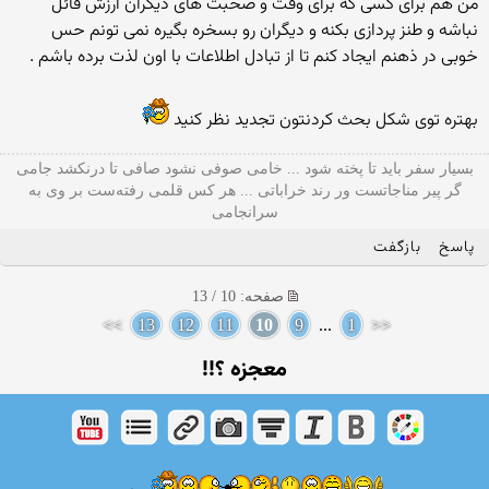
من هم برای کسی که برای وقت و صحبت های دیگران ارزش قائل
نباشه و طنز پردازی بکنه و دیگران رو بسخره بگیره نمی تونم حس
خوبی در ذهنم ایجاد کنم تا از تبادل اطلاعات با اون لذت برده باشم .
بهتره توی شکل بحث کردنتون تجدید نظر کنید
بسیار سفر باید تا پخته شود ... خامی صوفی نشود صافی تا درنکشد جامی
گر پیر مناجاتست ور رند خراباتی ... هر کس قلمی رفته‌ست بر وی به
سرانجامی
پاسخ
بازگفت
صفحه: 10 / 13
>>
13
12
11
10
9
...
1
<<
معجزه ؟!!