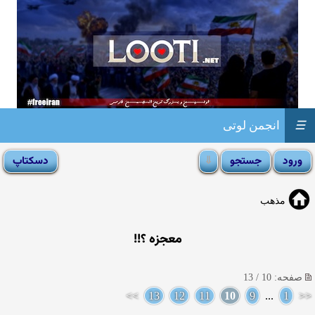
☰
انجمن لوتی
مذهب
معجزه ؟!!
صفحه: 10 / 13
>>
13
12
11
10
9
...
1
<<