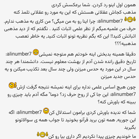
همون اول اینو رد كردن. شما برعكسش كردی
مذهب كجاش عقلانی هستش كه این یه مورد رو عقلانی تلمذ كنه
alinumber7: چرا اینا رو به من میگی؟ من كاری به مذهب ندارم.
حرف من علمیه.میگم از نظر علمی اثبات كنید . نگفتم كه از دید مذهبی
اثباتش كنید!! این كه بگم نظریه تونو اثبات كنید, یه خاطر تعصب
مذهبیه؟؟؟
دقیقا همینه بدبختی اینه خودتم هم متوجه نمیشی
alinumber7:
تاریخ دقیق رانده شدن آدم از بهشت معلوم نیست. دانشمندا هر چند
سال در این مورد یه حدس میزنن ولی چند سال بعد تكذیب میكنن و یه
حدس جدید میزنن
چون هیچ اساس علمی نداره برای اینه نمیشه نتیجه گرفت ازش
alinumber7: این جا كی از روح حرف زد؟ دوما" مگه آدم باید چیزی رو
ببینه كه باورش كنه؟
شما كه ندیده باورش كردی برامون استدلال كن
alinumber7: اگه
این جوریه, همه تون برید قرآنو بخونید تا جواب همه ی سوالاتونو
بگیرید
ما خوندیم چیزی پیدا نكردیم اگر داری بیا رو كن