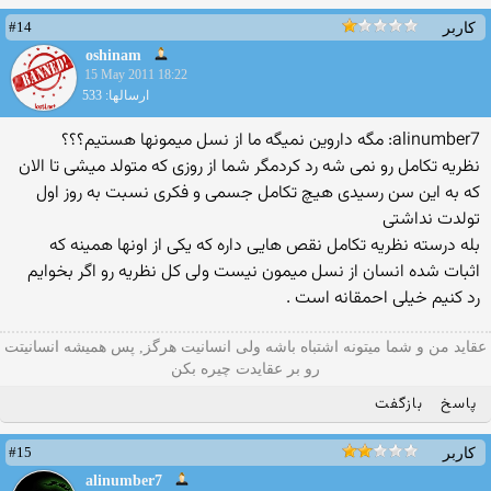
#14
کاربر
oshinam
15 May 2011 18:22
ارسالها: 533
alinumber7: مگه داروین نمیگه ما از نسل میمونها هستیم؟؟؟
نظریه تكامل رو نمی شه رد كردمگر شما از روزی كه متولد میشی تا الان
كه به این سن رسیدی هیچ تكامل جسمی و فكری نسبت به روز اول
تولدت نداشتی
بله درسته نظریه تكامل نقص هایی داره كه یكی از اونها همینه كه
اثبات شده انسان از نسل میمون نیست ولی كل نظریه رو اگر بخوایم
رد كنیم خیلی احمقانه است .
عقاید من و شما میتونه اشتباه باشه ولی انسانیت هرگز, پس همیشه انسانیتت
رو بر عقایدت چیره بکن
پاسخ
بازگفت
#15
کاربر
alinumber7