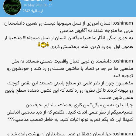
16 May 2011 06:27
ارسالها: 2642
oshinam: انسان امروزی از نسل میمونها نیست رو همین دانشمندان
غربی ها متوجه شدند نه آقایون مذهبی
یه جوری میگی انگار مذهبیا میگفتن انسان از نسل میمونه!!! مذهبیا از
همون اول اینو رد كردن. شما برعكسش كردی
oshinam: دانشمندان غربی دنبال واقعیت هستی هستند نه مثل
مذهبی ها هر چه در تضاد با هاشون هست رو رد كنند و خودشون رو
توجیه كنند
مذهبیون چون از نظر علمی در سطح پایینی هستند این نقص كوچك
رو بهونه كردند تا كل نظریه رو رد كنند كه این نشون دهنده سطح پایین
علمی شون هست
چرا اینا رو به من میگی؟ من كاری به مذهب ندارم. حرف من
علمیه.میگم از نظر علمی اثبات كنید . نگفتم كه از دید مذهبی اثباتش
كنید!! این كه بگم نظریه تونو اثبات كنید, یه خاطر تعصب مذهبیه؟؟؟
oshinam: چرا انسان دقیقا در عصر پستانداران از بهشت رانده شد و