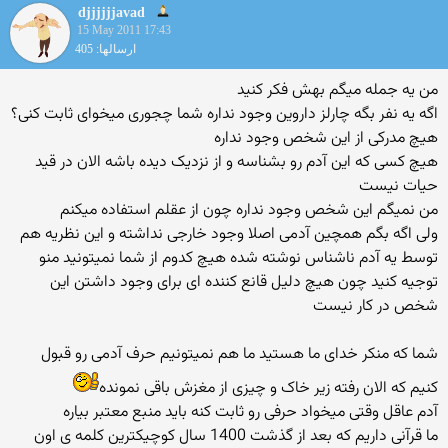
djjjjjjavad
15 May 2011 17:43
ارسالها: 405
من یه جمله میگم بهش فکر کنید
اگه یه نفر بگه چارلز داروین وجود نداره شما چجوری میخوای ثابت کنی؟
هیچ مدرکی از این شخص وجود نداره
هیچ کسی که این آدم رو بشناسه و از نزدیک دیده باشه الان در قید
حیات نیست
من نمیگم این شخص وجود نداره چون از عقلم استفاده میکنم
ولی اگه بگم همچین آدمی اصلا وجود خارجی نداشته و این نظریه هم
توسط یه آدم ناشناس نوشته شده هیچ کدوم از شما نمیتونید منو
توجیه کنید چون هیچ دلیل قانع کننده ای برای وجود داشتن این
شخص در کار نیست
شما که منکر خدای ما هستید ما هم نمیتونیم حرف آدمی رو قبول
کنیم که الان رفته زیر خاک و چیزی از مغزش باقی نمونده
آدم عاقل وقتی میخواد حرفی رو ثابت کنه باید منبع معتبر بیاره
ما قرآنی داریم که بعد از گذشت 1400 سال کوچیکترین کلمه ی اون