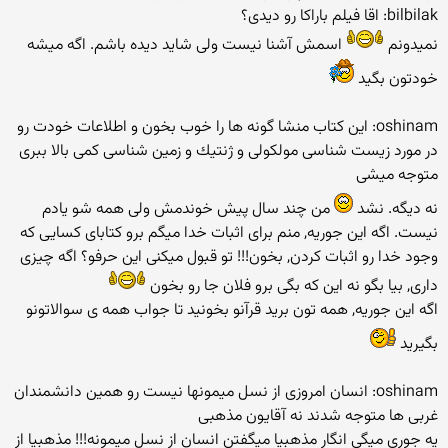
bilbilak: اقا فیلم باراکا رو دیدی؟
نمیدونم
اسمش آشنا نیست ولی شاید دیده باشم. اگه میشه
خودتون بگید
oshinam: این كتاب منشا گونه ها را خوب بخون و اطلاعات خودت رو
در مورد زیست شناسی مولكولی و ژنتیك و زمین شناسی كمی بالا ببری
متوجه میشی
نه دیگه. نشد
من چند سال پیش خوندمش ولی همه شو یادم
نیست. اگه این جوریه, منم برای اثبات خدا میگم برو كتابای كسایی كه
وجود خدا رو اثبات كردن, بخون!!! تو قبول میكنی این حرفو؟ اگه چیزی
داری, بیا بگو نه این كه بگی برو فلان جا رو بخون
اگه این جوریه, همه تون برید قرآنو بخونید تا جواب همه ی سوالاتونو
بگیرید
oshinam: انسان امروزی از نسل میمونها نیست رو همین دانشمندان
غربی ها متوجه شدند نه آقایون مذهبی
یه جوری میگی انگار مذهبیا میگفتن انسان از نسل میمونه!!! مذهبیا از