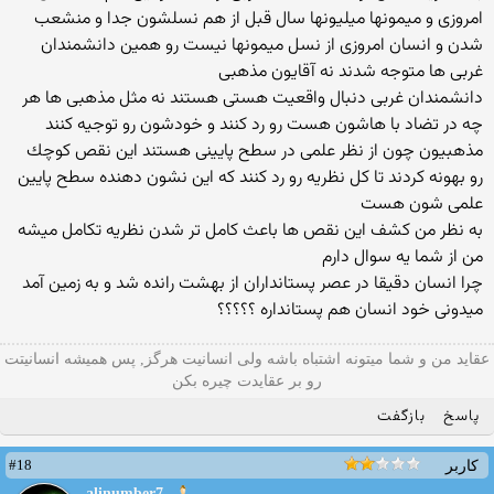
امروزی و میمونها میلیونها سال قبل از هم نسلشون جدا و منشعب
شدن و انسان امروزی از نسل میمونها نیست رو همین دانشمندان
غربی ها متوجه شدند نه آقایون مذهبی
دانشمندان غربی دنبال واقعیت هستی هستند نه مثل مذهبی ها هر
چه در تضاد با هاشون هست رو رد كنند و خودشون رو توجیه كنند
مذهبیون چون از نظر علمی در سطح پایینی هستند این نقص كوچك
رو بهونه كردند تا كل نظریه رو رد كنند كه این نشون دهنده سطح پایین
علمی شون هست
به نظر من كشف این نقص ها باعث كامل تر شدن نظریه تكامل میشه
من از شما یه سوال دارم
چرا انسان دقیقا در عصر پستانداران از بهشت رانده شد و به زمین آمد
میدونی خود انسان هم پستانداره ؟؟؟؟؟
عقاید من و شما میتونه اشتباه باشه ولی انسانیت هرگز, پس همیشه انسانیتت
رو بر عقایدت چیره بکن
پاسخ
بازگفت
#18
کاربر
alinumber7