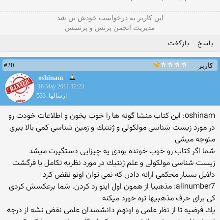
این كاربر به درخواست خودش بن شد
مدیریت انجمن پرنس و پرنسس
پاسخ
بازگفت
#20
کاربر
oshinam
16 May 2011 12:23
ارسالها: 533
oshinam: این كتاب منشا گونه ها را خوب بخون و اطلاعات خودت رو
در مورد زیست شناسی مولكولی و ژنتیك و زمین شناسی كمی بالا ببری
متوجه میشی
شما اگر كتاب رو خوب خونده بودی یه چیزایی دستگیرت میشد
زیست شناسی مولكولی و علم ژنتیك در مورد نظریه تكامل یا فرگشت
دلایل بسیار محكمی ارائه دادن كه نمی توان اونو نقض كرد
alinumber7: مذهبیا از همون اول اینو رد كردن. شما برعكسش كردی
كی برای حرف مذهبیها تره خورد میكنه
یك فرضیه تا از نظر علمی و اونهم دانشمندان علمی نقض نشه از درجه