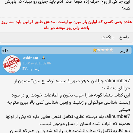
این جا كی از روح حرف زد؟ دوما" مگه آدم باید چیزی رو ببینه كه باورش
كنه؟
عقده یعنی کسی که اولین بار میره تو لیست، مدتش طبق قوانین باید سه روز
باشه ولی یهو میشه دو ماه
پاسخ
بازگفت
#17
کاربر
oshinam
16 May 2011 02:06
ارسالها: 533
alinumber7: چرا این حرفو میزنی؟ میشه توضیح بدی؟ ممنون از
حوابای منطقیت
این كتاب منشا گونه ها را خوب بخون و اطلاعات خودت رو در مورد
زیست شناسی مولكولی و ژنتیك و زمین شناسی كمی بالا ببری متوجه
میشی
alinumber7: بله درسته نظریه تكامل نقص هایی داره كه یكی از اونها
همینه كه اثبات شده انسان از نسل میمون نیست
بله نظریه تكامل توسط دانشمند غربی ارائه شد و این هم كه انسان