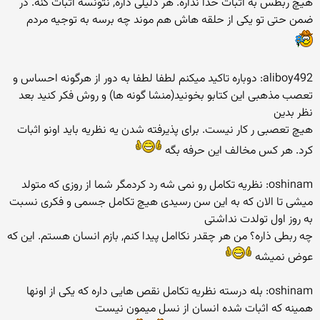
هیچ ربطس به اثبات خدا نداره. هر دلیلی داره, نتونسه اثبات کنه. در
ضمن حتی تو یکی از حلقه هاش هم موند چه برسه به توجیه مردم
aliboy492: دوباره تاكید میكنم لطفا لطفا به دور از هرگونه احساس و
تعصب مذهبی این كتابو بخونید(منشا گونه ها) و روش فكر كنید بعد
نظر بدین
هیچ تعصبی ر کار نیست. برای پذیرفته شدن یه نظریه باید اونو اثبات
کرد. هر کس مخالف این حرفه بگه
oshinam: نظریه تكامل رو نمی شه رد كردمگر شما از روزی كه متولد
میشی تا الان كه به این سن رسیدی هیچ تكامل جسمی و فكری نسبت
به روز اول تولدت نداشتی
چه ربطی ذاره؟ من هر چقدر نکاامل پیدا کنم, بازم انسان هستم. این که
عوض نمیشه
oshinam: بله درسته نظریه تكامل نقص هایی داره كه یكی از اونها
همینه كه اثبات شده انسان از نسل میمون نیست