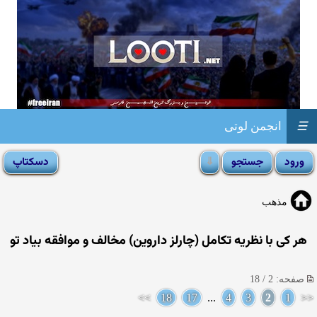
☰
انجمن لوتی
مذهب
هر كی با نظریه تكامل (چارلز داروین) مخالف و موافقه بیاد تو
صفحه: 2 / 18
>>
18
17
...
4
3
2
1
<<