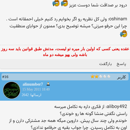
درود بر صداقت شما دوست عزیز
oshinam: ولی كل نظریه رو اگر بخوایم رد كنیم خیلی احمقانه است .
چرا این حرفو میزنی؟ میشه توضیح بدی؟ ممنون از حوابای منطقیت
عقده یعنی کسی که اولین بار میره تو لیست، مدتش طبق قوانین باید سه روز
باشه ولی یهو میشه دو ماه
پاسخ
بازگفت
#16
کاربر
alinumber7
15 May 2011 18:49
ارسالها: 2642
aliboy492: از فكری داره به تكامل میرسه
راستی نگفتی منشا گونه ها رو خوندی؟
خوندم ولی چند سال پیش. داروین میگه همه جد مشترکی دارن و از
اون به تکامل رسیدن. چرا جواب بقیه ی حرفامو ندادی؟