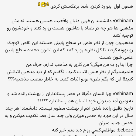
همون اول اینو رد كردن. شما برعكسش كردی
oshinam: دانشمندان غربی دنبال واقعیت هستی هستند نه مثل
مذهبی ها هر چه در تضاد با هاشون هست رو رد كنند و خودشون رو
توجیه كنند
مذهبیون چون از نظر علمی در سطح پایینی هستند این نقص كوچك
رو بهونه كردند تا كل نظریه رو رد كنند كه این نشون دهنده سطح پایین
علمی شون هست
چرا اینا رو به من میگی؟ من كاری به مذهب ندارم. حرف من
علمیه.میگم از نظر علمی اثبات كنید . نگفتم كه از دید مذهبی اثباتش
كنید!! این كه بگم نظریه تونو اثبات كنید, یه خاطر تعصب مذهبیه؟؟؟
oshinam: چرا انسان دقیقا در عصر پستانداران از بهشت رانده شد و
به زمین آمد میدونی خود انسان هم پستانداره ؟؟؟؟؟
تاریخ دقیق رانده شدن آدم از بهشت معلوم نیست. دانشمندا هر چند
سال در این مورد یه حدس میزنن ولی چند سال بعد تكذیب میكنن و یه
حدس جدید میزنن.
bebeze: موافقم.كسي روح ديد منم خبر كنه