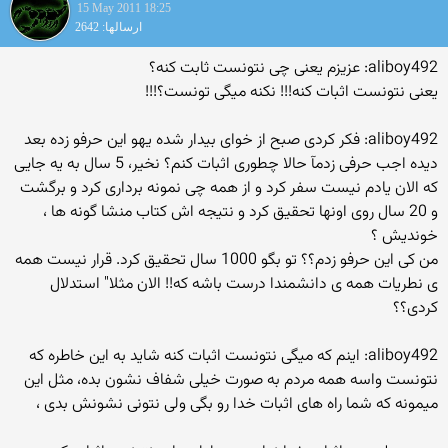
15 May 2011 18:25
ارسالها: 2642
aliboy492: عزیزم یعنی چی نتونست ثابت كنه؟
یعنی نتونست اثبات کنه!!! نکنه میگی تونست؟!!!
aliboy492: فكر كردی صبح از خوای بیدار شده یهو این حرفو زده بعد
دیده اجب حرفی زدمآ حالا چطوری اثبات كنم؟ نخیر، 5 سال به یه جایی
كه الان یادم نیست سفر كرد و از همه چی نمونه برداری كرد و برگشت
و 20 سال روی اونها تحقیق كرد و نتیجه اش كتاب منشا گونه ها ،
خوندیش ؟
من کی این حرفو زدم؟؟ تو بگو 1000 سال تحقیق کرد. قرار نیست همه
ی نطریات همه ی دانشمندا درست باشه که!! الان مثلا" استدلال
کردی؟؟
aliboy492: اینم كه میگی نتونست اثبات كنه شاید به این خاطره كه
نتونست واسه همه مردم به صورت خیلی شفاف نشون بده، مثل این
میمونه كه شما راه های اثبات خدا رو بگی ولی نتونی نشونش بدی ،