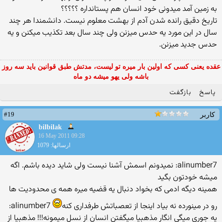
به زمین آمد میدونی خود انسان هم پستانداره ؟؟؟؟؟
تاریخ دقیق رانده شدن آدم از بهشت معلوم نیست. دانشمندا هر چند
سال در این مورد یه حدس میزنن ولی چند سال بعد تكذیب میكنن و یه
حدس جدید میزنن.
عقده یعنی کسی که اولین بار میره تو لیست، مدتش طبق قوانین باید سه روز
باشه ولی یهو میشه دو ماه
پاسخ
بازگفت
#19
کاربر
bilbilak
16 May 2011 09:28
ارسالها: 1079
alinumber7: نمیدونم اسمش آشنا نیست ولی شاید دیده باشم. اگه
میشه خودتون بگید
همینه دیگه ادمی كه بخواد دنبال یه قضیه میره همه ی محدودیت ها
رو در مینورده نه بیاد اینجا از تعصباتش طرفداری كنه
alinumber7:
یه جوری میگی انگار مذهبیا میگفتن انسان از نسل میمونه!!! مذهبیا از