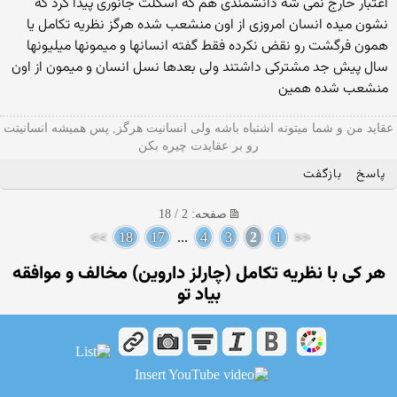
اعتبار خارج نمی شه دانشمندی هم كه اسكلت جانوری پیدا كرد كه
نشون میده انسان امروزی از اون منشعب شده هرگز نظریه تكامل یا
همون فرگشت رو نقض نكرده فقط گفته انسانها و میمونها میلیونها
سال پیش جد مشتركی داشتند ولی بعدها نسل انسان و میمون از اون
منشعب شده همین
عقاید من و شما میتونه اشتباه باشه ولی انسانیت هرگز, پس همیشه انسانیتت
رو بر عقایدت چیره بکن
پاسخ
بازگفت
صفحه: 2 / 18
>>
18
17
...
4
3
2
1
<<
هر كی با نظریه تكامل (چارلز داروین) مخالف و موافقه
بیاد تو