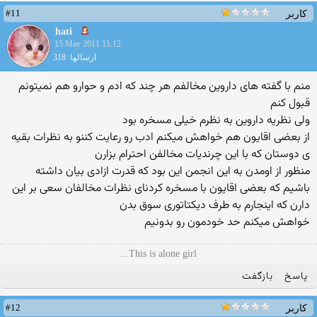
#11
کاربر
hati
15 May 2011 11:12
ارسالها: 318
منم با گفته های داروین مخالفم هر چند كه ادم و حوارو هم نمیتونم
قبول كنم
ولی نظریه داروین به نظرم خیلی مسخره بود
از بعضی اقایون هم خواهش میكنم ادب رو رعایت كننو به نظرات بقیه
ی دوستان كه با این چرندیات مخالفن احترام بزارن
منظور از اومدن به این انجمن این بود كه قدرت ازادی بیان داشته
باشیم كه بعضی اقایون با مسخره كردنای نظرات مخالفان سعی بر این
دارن كه اینجارم به طرف دیكتاتوری سوق بدن
خواهش میكنم حد خودمون رو بدونیم
This is alone girl...
پاسخ
بازگفت
#12
کاربر