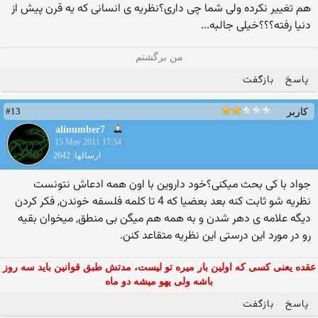
هم تغییر نکرده ولی شما چی داری؟نظریه ی انسانی که یه قرن پیش از
دنیا رفته؟؟؟خیلی جالبه...
من برگشتم
پاسخ
بازگفت
#13
کاربر
alinumber7
15 May 2011 17:54
ارسالها: 2642
جواد با كی بحث میكنی؟خود داروین با اون همه ادعاش نتونست
نظریه شو ثابت كنه بعد بعضیا كه 4 تا كلمه فلسفه خوندن, فكر كردن
دیگه علامه ی دهر شدن و به همه هم میگن بی منطق, میخوان بقیه
رو در مورد این درستی این نظریه متقاعد كنن.
عقده یعنی کسی که اولین بار میره تو لیست، مدتش طبق قوانین باید سه روز
باشه ولی یهو میشه دو ماه
پاسخ
بازگفت