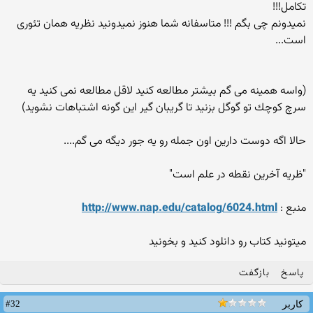
تكامل!!!
نمیدونم چی بگم !!! متاسفانه شما هنوز نمیدونید نظریه همان تئوری
است...
(واسه همینه می گم بیشتر مطالعه كنید لاقل مطالعه نمی كنید یه
سرچ كوچك تو گوگل بزنید تا گریبان گیر این گونه اشتباهات نشوید)
حالا اگه دوست دارین اون جمله رو یه جور دیگه می گم....
"ظریه آخرین نقطه در علم است"
منبع :
http://www.nap.edu/catalog/6024.html
میتونید كتاب رو دانلود كنید و بخونید
پاسخ
بازگفت
#32
کاربر