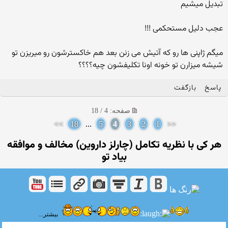
تبدیل میشیم
عجب دلیل مستحكمی !!!
میگم ژاپنی ها رو كه آتیش می زنن بعد هم خاكسترشون رو میریزن تو
شیشه میزارن تو خونه اونا تكلیفشون چیه؟؟؟؟
پاسخ
بازگفت
صفحه: 4 / 18
>>
18
...
5
4
3
2
1
<<
هر كی با نظریه تكامل (چارلز داروین) مخالف و موافقه
بیاد تو
بیشتر...