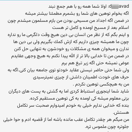
djjjjjjavad: اولا شما همه رو با هم جمع نبند
اگه بخوام توهین های شما رو بشمرم مطمئنا بیشتر میشه
در ضمن اگه اجداد من مسیحی بودن من بازم مسلمون میشدم چون
اسلام بعد از مسیح اومده و كامل تر هست
و اینم بگم كه از نظر من انسان بی دین هیچ وقت دلگرمی ما رو نداره
چون ما همیشه چیزی داریم كه ازش كمك بگیریم ولی بی دین ها
ندارن و میخوان همه ی مشكلات رو خودشون به تنهایی حل كنن
در ضمن من تا خدایی بالا تر از الله پیدا نكنم به هیچ وجهی عقایدم
عوض نمیشه حتی اگه زیر تیغ هم برم
ولی شما حتی حاضر نیستی عقاید خودتو توی جامعه بیان كنی.اگه به
حرف های خودت اطمینان داشتی از چیزی نمیترسیدی
من به هیچكسی توهین نكردم .
شاید شما اینجوری استنباط كردی اما یه گشتی به پست های دیگران
بزنی معلوم میشه كی اومده به كی توهین مستقیم كرده.
بنده كه خدایی ندارم خیلی به خودم امیدوارم صحبت سر تكامل
هستش.
من میگم هر چقدر تكامل عقب مانده باشه اما از قضیه ادم و حوا خیلی
جلوتره چون ملموس تره.