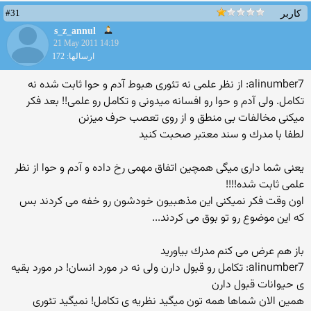
#31
کاربر
s_z_annul
21 May 2011 14:19
ارسالها: 172
alinumber7: از نظر علمی نه تئوری هبوط آدم و حوا ثابت شده نه
تكامل. ولی آدم و حوا رو افسانه میدونی و تكامل رو علمی!! بعد فكر
میكنی مخالفات بی منطق و از روی تعصب حرف میزنن
لطفا با مدرك و سند معتبر صحبت كنید
یعنی شما داری میگی همچین اتفاق مهمی رخ داده و آدم و حوا از نظر
علمی ثابت شده!!!!
اون وقت فكر نمیكنی این مذهبیون خودشون رو خفه می كردند بس
كه این موضوع رو تو بوق می كردند...
باز هم عرض می كنم مدرك بیاورید
alinumber7: تكامل رو قبول دارن ولی نه در مورد انسان! در مورد بقیه
ی حیوانات قبول دارن
همین الان شماها همه تون میگید نظریه ی تكامل! نمیگید تئوری