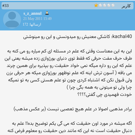
#33
کاربر
s_z_annul
21 May 2011 15:49
ارسالها: 172
kachal40: كاشكی معنیش رو میدونستی و این رو مینوشتی
این به این معناست وقتی كه علم در مسئله ای كم میاره رو می كنه به
طرف حرف مفت حرفی كه فقط توی دنیای بورژوازی زده میشه یعنی این
علم كه این رو داره میگه نمی خواد حقیقت رو بپذیره برای همین چرند
می بافه ( آسون ترش اینه كه علم نوظهور بورژوازی میكه هر حرفی بزن
ولی قبول نكن كه اشتباه كردی چون تو علم هستی كسی به تو نمیگه
چرا ولی تو میتونی به همه بگی چرا )
خودت فهمیدی چی گفتی؟؟؟؟
برادر مذهبی اصولا در علم هیچ تعصبی نیست (بر عکس مذهب)
اگه میشه در مورد اون حقیقت که می گی یکم توضیح بده!! علم به
دنبال حقیقت است نه این که مانند دین حقیقت رو معلوم فرض کنه