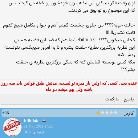
اون وقت فكر نمیكنی این مذهبیون خودشون رو خفه می كردند بس
كه این موضوع رو تو بوق می كردند...
حالت خوبه؟؟؟؟ من جلوی چشمت گفتم آدم و حوا و تكامل هیچ كدوم
ثابت نشدن!!!!!!
كجایی میخونی؟؟؟؟
bilbilak: شما هم كه ضد این قضیه هستی
این نظریه بزرگترین نظریه خلقت بشره و تا به امروز هیچكسی نتونسته
ردش كنه
مگه كسی تونسته اثباتش كنه كه میگی بزرگترین نظریه ی خلقت
بشر؟؟؟
عقده یعنی کسی که اولین بار میره تو لیست، مدتش طبق قوانین باید سه روز
باشه ولی یهو میشه دو ماه
پاسخ
بازگفت
#36
کاربر
bilbilak
21 May 2011 17:52
ارسالها: 1079