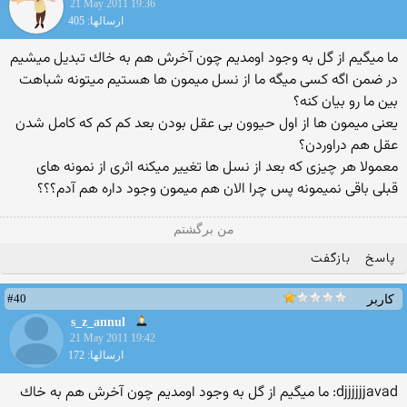
21 May 2011 19:36
ارسالها: 405
ما میگیم از گل به وجود اومدیم چون آخرش هم به خاك تبدیل میشیم
در ضمن اگه كسی میگه ما از نسل میمون ها هستیم میتونه شباهت
بین ما رو بیان كنه؟
یعنی میمون ها از اول حیوون بی عقل بودن بعد كم كم كه كامل شدن
عقل هم دراوردن؟
معمولا هر چیزی كه بعد از نسل ها تغییر میكنه اثری از نمونه های
قبلی باقی نمیمونه پس چرا الان هم میمون وجود داره هم آدم؟؟؟
من برگشتم
پاسخ
بازگفت
#40
کاربر
s_z_annul
21 May 2011 19:42
ارسالها: 172
djjjjjjavad: ما میگیم از گل به وجود اومدیم چون آخرش هم به خاك