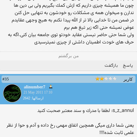
چون ما همیشه چیزی داریم كه ازش كمك بگیریم ولی بی دین ها
ندارن و میخوان همه ی مشكلات رو خودشون به تنهایی حل كنن
در ضمن من تا خدایی بالا تر از الله پیدا نكنم به هیچ وجهی عقایدم
عوض نمیشه حتی اگه زیر تیغ هم برم
ولی شما حتی حاضر نیستی عقاید خودتو توی جامعه بیان كنی.اگه به
حرف های خودت اطمینان داشتی از چیزی نمیترسیدی
من برگشتم
پاسخ
بازگفت
#35
کاربر
alinumber7
21 May 2011 17:10
ارسالها: 2642
s_z_annul: لطفا با مدرك و سند معتبر صحبت كنید
یعنی شما داری میگی همچین اتفاق مهمی رخ داده و آدم و حوا از نظر
علمی ثابت شده!!!!