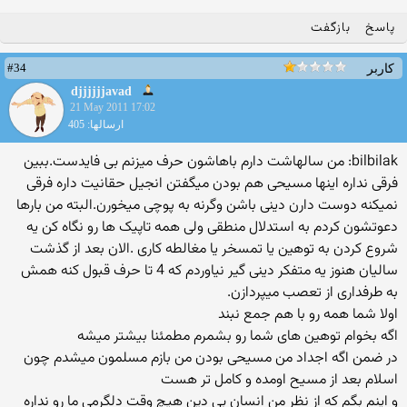
پاسخ
بازگفت
#34
کاربر
djjjjjjavad
21 May 2011 17:02
ارسالها: 405
bilbilak: من سالهاشت دارم باهاشون حرف میزنم بی فایدست.ببین
فرقی نداره اینها مسیحی هم بودن میگفتن انجیل حقانیت داره فرقی
نمیکنه دوست دارن دینی باشن وگرنه به پوچی میخورن.البته من بارها
دعوتشون کردم به استدلال منطقی ولی همه تاپیک ها رو نگاه کن یه
شروع کردن به توهین یا تمسخر یا مغالطه کاری .الان بعد از گذشت
سالیان هنوز یه متفکر دینی گیر نیاوردم که 4 تا حرف قبول کنه همش
به طرفداری از تعصب میپردازن.
اولا شما همه رو با هم جمع نبند
اگه بخوام توهین های شما رو بشمرم مطمئنا بیشتر میشه
در ضمن اگه اجداد من مسیحی بودن من بازم مسلمون میشدم چون
اسلام بعد از مسیح اومده و كامل تر هست
و اینم بگم كه از نظر من انسان بی دین هیچ وقت دلگرمی ما رو نداره