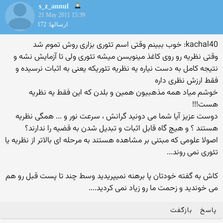
s_z_annul
21 May 2011 15:39
ارسالها: 172
kachal40: خوب ببینم وقتی اسم تئوری بزاری روش تموم شد
وقتی نظریه رو روی كاغذ مینویسن میشه تئوری ولی تا آزمایش نشه و
نتیجه كامل به دست نیاره یه نظریه تئوریكه یعنی به اثبات نرسیده و
فقط ارزش نظری داره
خوشم میاد همه مذهبیون همین و بلدن که این فقط یه نظریه
هست!!!
دوست عزیز آیا شما می دونید گرانش ، سرعت نور و ... همگی نظریه
هستند ؟ و هیچ گاه قابل اثبات و تبدیل شدن به قضیه را ندارند؟
اصولا علومی که مبتنی بر مشاهده هستند به مرحله ای بالاتر از نظریه یا
تئوری نمی روند...
کاش به گفته خودتان پا برهنه نمیپریدید وسط چند تا پست قبل رو هم
می خوندید و زحمت ما رو زیاد نمی کردید....
پاسخ
بازگفت