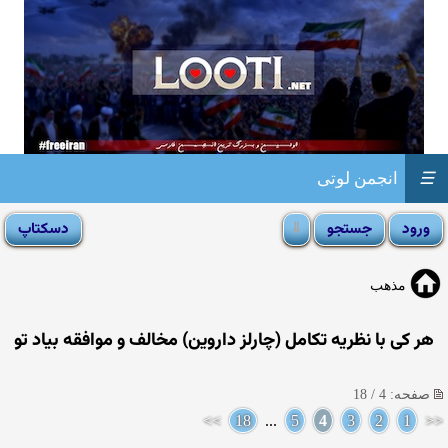
☰
انجمن لوتی
مذهب
هر كی با نظریه تكامل (چارلز داروین) مخالف و موافقه بیاد تو
صفحه: 4 / 18
>>
18
...
5
4
3
2
1
<<