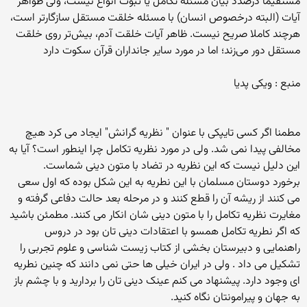
مستقیما درصدد بیان مسئله تکامل یا ثبوت انواع نیست، ولی ظواهر
آیات (البته درخصوص انسان) با مسئله خلقت مستقل سازگارتر است،
هرچند کاملا صریح نیست. ظاهر آیات خلقت آدم، بیش‌تر روی خلقت
مستقل دور می‌زند؛ اما در مورد سایر جانداران قرآن سکوت دارد
منبع : ویکی پدیا
مطمنا اگر کسی تایپکی با عنوان " نظریه گرانش" ایجاد می کرد هیچ
مخالفی پیدا نمی شد. ولی در مورد نظریه تکامل چرا اینطور است؟ آیا به
این دلیل نیست که این نظریه در تضاد با متون دینی شماست.
برخورد دوستان مسلمان با این نطریه به این شکل بوده که اول سعی
می کنند از ریشه آن را قطع کنند و در مرحله بعد حالت دفاعی گرفته و
مغایرت نظریه تکامل را با متون دینی شان انکار می کنند. مطمئن باشید
که اگر نطریه تکامل همسو با اعتقادات دینی تان بود در دروس
راهنمایی و دبیرستان بخشی از کتاب زیست شناسی و علوم تجربی را
تشکیل می داد . ولی در ایران خیلی ها حتی نمی دانند که چنین نطریه
ای وجود دارد. پیشنهاد می کنم عینک دینی تان را بردارید و با چشم باز
به جهان و پیرامونتان نگاه کنید.