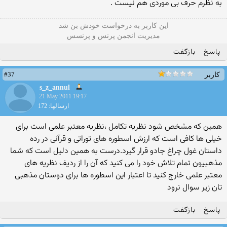
به نظرم حرف بی موردی هم نیست .
این كاربر به درخواست خودش بن شد
مدیریت انجمن پرنس و پرنسس
پاسخ
بازگفت
#37
کاربر
s_z_annul
21 May 2011 19:17
ارسالها: 172
همین که مشخص شود نظریه تکامل ،نظریه معتبر علمی است برای
خیلی ها کافی است که ارزش اسطوره های توراتی و قرآنی در رده
داستان غول چراغ جادو قرار گیرد.درست به همین دلیل است كه شما
مذهبیون تمام تلاش خود را می کنید که آن را از ردیف نظریه های
معتبر علمی خارج کنید تا اعتبار این اسطوره ها برای دوستان مذهبی
تان زیر سوال نرود
پاسخ
بازگفت