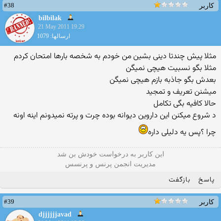
#38
کاربر
bilbilak
21 May 2011 19:29
ارسالها: 1079
مثلا پیش چندتا دینی بشین من خودم به شخصه بارها امتحان كردم
مثلا بگو نسبیت هیچی نمیگن
بعدش بگو جاذبه بازم هیچی نمیگن
میشنن تعریف و تمجید
حالا كافیه بگی تكامل
د شروع میكنن این داروین دیوانه بوده چرت و پرته نمیدونم اینه اونه
چرا ؟پس یه دلیلی داره
این كاربر به درخواست خودش بن شد
مدیریت انجمن پرنس و پرنسس
پاسخ
بازگفت
#39
کاربر
djjjjjjavad