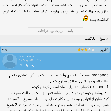
نظر بعضيها كامل و درست باشه ممكنه به نظر افراد ديگه كاملا مسخره
و از روي جهالت تعبير بشه.پس بهتره به تمام عقايد و اعتقادات احترام
گذاشته بشه.
پاينده ايران/نابود خرافات
پاسخ
بازگفت
#20
کاربر
leaderlover
19 May 2011 02:50
ارسالها: 3981
mahanaa: همدیگر را هیچ وقت مسخره نكنیمو اگر انتقادی داریم
خالصانه و دور از بی عدالتی مطرح كنیم
akhjoon: 1.كسانی كه برای نماد اسلام كرنش كرده
اند پوشش درستی ندارند واین نشانه فقر انهاست و حالت سجده
كردنشان از افراطی بودنشان حكایت دارد.ولی نماد مسیح را 2نفر كه
هم مرتب و اراسته اند و هم ارامتر و منطقی تر عبادت میكنند.2.هیج