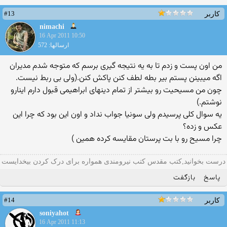
#13
کاربر
nimachi
16 Apr 2011 10:50
ارسالها: 572
من اون پست و زدم تا به یه نتیجه گیری برسم كه متوجه شدم مدیران
اگه میبینن پستم بیر بطه لطف كنن پاكش كنن.(ولی بی ربط نیست.
چون من مسیحیت رو بیشتر از تمام دینهای ابراهیمی قبول دارم اینارو
نوشتم.)
یه سوال كلی پرسیدم ولی سونیا جواب نداد و اون این بود كه چرا این
عكس و زده؟
چرا مسیح رو با بت پرستان مقایسه كرده همین )
درست بخوانید,کتب مقدس کتب نیرومندی همواره برای درک کردن بیخدایست
پاسخ
بازگفت
#14
کاربر
soniyahot
16 Apr 2011 11:13