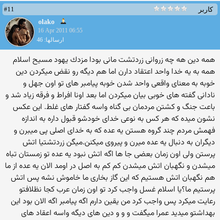
#11
کاربر
olako
16 Apr 2011 06:55
ارسالها: 46
همه دین هه چه زروانی زردتشت مانی بودا مزدك یهود مسیح اسلام
همه به یه خدا واحد اعتقاد دارن اما هم دیگه رو نقض میكردن دین
خوبه به معنای واقعی واحد شدن خوبه پیامبر های تو اون جهل و
نادانی گفته های خوبی بیان میكردن اما بعد اونا افراط و فرقه زیاد شد و
باعت جنگ و كشتن مردمان بی گناه واسه گفتار های غلط. این عكس
نشون میده كه هر كس به نوعی خدای خودشو قبول داره به اندازه
فهمش مردم چند گروه هستن یه عده كه به خدای اصلی پی میبرن و
دیگران به دنبال یه عده میرن و پیروی میكنن.میگن زردتشتیا اتش
پرستن ولی اون زمان بعضی جا ها اگه اتش نبود یه عده تو زمستان تباه
میشدن و نگهبان اتش میشدن كم كم به اصل در اومد الان یه عده از ما
هم نگهبان اتش هستیم كه این گاز بخاری ما خاموش نشه پس اتش
پرستیم ما؟یا اسلام غسل واجب كرد تو اون زمان عرب كجا نظلافتو
رعایت میكرد پس واجب كرد من یقین دارم اگه پیامبر اگه الان بود این
بهداشتو میدید عمرا میگفت و و و دین های دیگه واسه اعقاد های