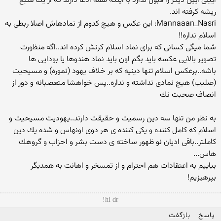
ایینی ایین دیگر را قبول ندارد با اینكه همه ادعا دارند كه از یك منبع
ریشه كرفته اند.
Mannaaan_Nasri: این عكس و هیچ كدوم از نمادهاش اصلا ربطی به
اسلام نداره!!
شما میگی كسانی كه برای نماد اسلام كرنش كرده اند..اگه منظورت
تصویر بالایی عكسه باید بگم اون باید نماد هندوها یا بودایی ها
باشه..برعكس اسلام تنها دینیه كه بر خلاف یهود (نموره) و مسیحیت
(صلیب) هیچ نمادی نداشته و نداره..پس خواهشا متعصبانه و دور از
انصاف صحبت نك
به نظر من تنها سه دین رسمیت و حقیقت دارند..یهودیت مسیحیت و
اسلام كه كامل كننده و یكی كننده ی هر دوی اونهاس و شده یك دین
كاملتر..باقی ادیان نو ظهور ساخته ی دست بشر و احزاب و گروهك
هاس...
بیاییم به اعتقادات هم احترام و از تمسخر و اهانت به همدیگر
بپرهیزیم!
hi dr!
پاسخ
بازگفت