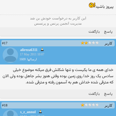
پیروز باشید
این كاربر به درخواست خودش بن شد
مدیریت انجمن پرنس و پرنسس
پاسخ
بازگفت
#17
کاربر
alireza6311
17 May 2011 10:07
ارسالها: 1609
خدای همه ی ما یکیست و تنها شکلش فرق میکنه موضوع خیلی
سادس یک روز خدا روی زمین بوده وقتی هنوز بشر جاهل بوده ولی الان
که مترقی شده خداش هم به آسمون رفته و مترقی شده.
پاسخ
بازگفت
#18
کاربر
s_z_annul