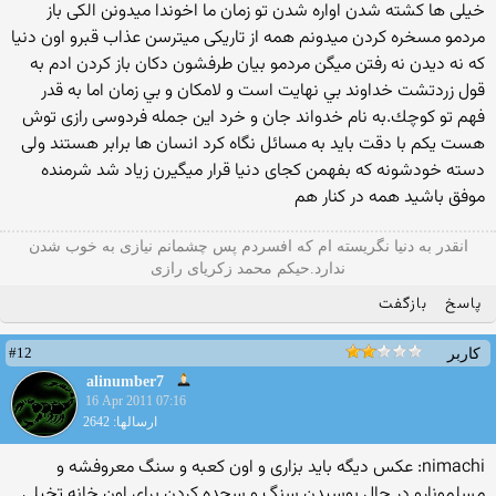
خیلی ها كشته شدن اواره شدن تو زمان ما اخوندا میدونن الكی باز
مردمو مسخره كردن میدونم همه از تاریكی میترسن عذاب قبرو اون دنیا
كه نه دیدن نه رفتن میگن مردمو بیان طرفشون دكان باز كردن ادم به
قول زردتشت خداوند بي نهايت است و لامكان و بي زمان اما به قدر
فهم تو كوچك.به نام خدواند جان و خرد این جمله فردوسی رازی توش
هست یكم با دقت باید به مسائل نگاه كرد انسان ها برابر هستند ولی
دسته خودشونه كه بفهمن كجای دنیا قرار میگیرن زیاد شد شرمنده
موفق باشید همه در كنار هم
انقدر به دنیا نگریسته ام که افسردم پس چشمانم نیازی به خوب شدن
ندارد.حیکم محمد زکریای رازی
پاسخ
بازگفت
#12
کاربر
alinumber7
16 Apr 2011 07:16
ارسالها: 2642
nimachi: عكس دیگه باید بزاری و اون كعبه و سنگ معروفشه و
مسلمونارو در حال بوسیدن سنگ و سجده كردن برای اون خانه تخیلی