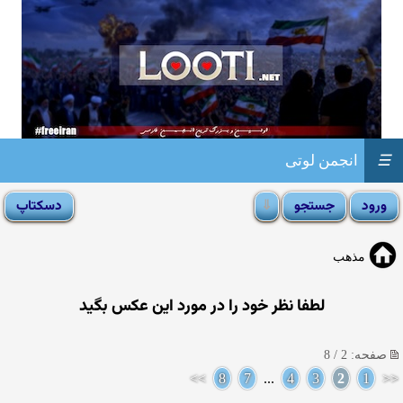
☰
انجمن لوتی
مذهب
لطفا نظر خود را در مورد این عكس بگید
صفحه: 2 / 8
>>
8
7
...
4
3
2
1
<<