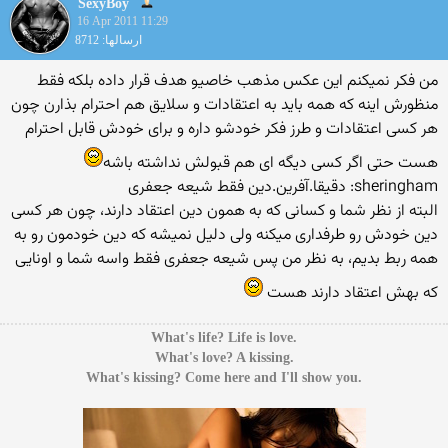
SexyBoy
16 Apr 2011 11:29
ارسالها: 8712
من فكر نمیكنم این عكس مذهب خاصیو هدف قرار داده بلكه فقط
منظورش اینه كه همه باید به اعتقادات و سلایق هم احترام بذارن چون
هر كسی اعتقادات و طرز فكر خودشو داره و برای خودش قابل احترام
هست حتی اگر كسی دیگه ای هم قبولش نداشته باشه
sheringham: دقیقا.آفرین.دین فقط شیعه جعفری
البته از نظر شما و كسانی كه به همون دین اعتقاد دارند، چون هر كسی
دین خودش رو طرفداری میكنه ولی دلیل نمیشه كه دین خودمون رو به
همه ربط بدیم، به نظر من پس شیعه جعفری فقط واسه شما و اونایی
كه بهش اعتقاد دارند هست
.What's life? Life is love
.What's love? A kissing
.What's kissing? Come here and I'll show you