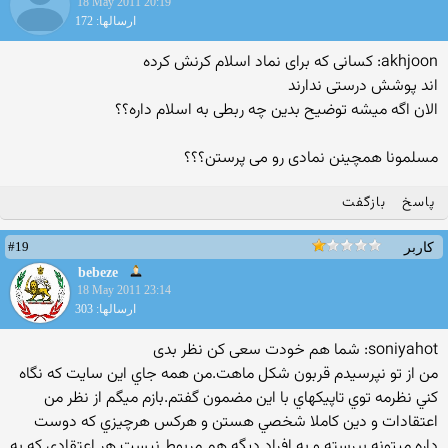
18 May 2011 20:19
ارسالها: 172
akhjoon: كسانی كه برای نماد اسلام كرنش كرده
اند پوشش درستی ندارند
الان اگه میشه توضیح بدین چه ربطی به اسلام داره؟؟
مسلمونا همچینن نمادی رو می پرستن؟؟؟
پاسخ
بازگفت
#19
کاربر
bebeze
18 May 2011 23:14
ارسالها: 303
soniyahot: شما هم خودت سعی كن نظر بدی
من از تو نپرسيدم قربون شكل ماهت.من همه جاي اين سايت كه نگاه
كني نظرمه توي تاپيكهاي با اين مضمون گفتم.بازم ميگم از نظر من
اعتقادات و دين كاملا شخصي هستن و هركس هرچيزي كه دوست
داره ميتونه بپرسته و به افراد ديگه هم مربوط نيست.هر اعتقادي كه به