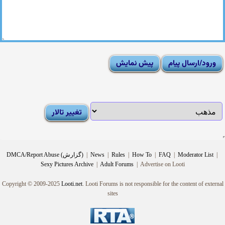
|
Moderator List
|
FAQ
|
How To
|
Rules
|
News
|
DMCA/Report Abuse (گزارش)
Sexy Pictures Archive
|
Adult Forums
|
Advertise on Looti
Copyright © 2009-2025
Looti.net
. Looti Forums is not responsible for the content of external
sites