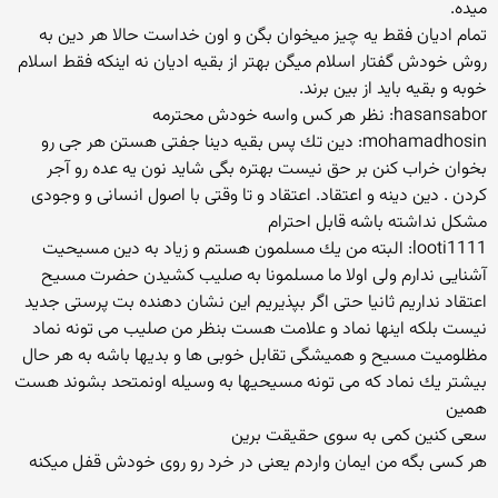
میده.
تمام ادیان فقط یه چیز میخوان بگن و اون خداست حالا هر دین به
روش خودش گفتار اسلام میگن بهتر از بقیه ادیان نه اینکه فقط اسلام
خوبه و بقیه باید از بین برند.
hasansabor: نظر هر كس واسه خودش محترمه
mohamadhosin: دین تك پس بقیه دینا جفتی هستن هر جی رو
بخوان خراب كنن بر حق نیست بهتره بگی شاید نون یه عده رو آجر
كردن . دین دینه و اعتقاد. اعتقاد و تا وقتی با اصول انسانی و وجودی
مشكل نداشته باشه قابل احترام
looti1111: البته من یك مسلمون هستم و زیاد به دین مسیحیت
آشنایی ندارم ولی اولا ما مسلمونا به صلیب كشیدن حضرت مسیح
اعتقاد نداریم ثانیا حتی اگر بپذیریم این نشان دهنده بت پرستی جدید
نیست بلكه اینها نماد و علامت هست بنظر من صلیب می تونه نماد
مظلومیت مسیح و همیشگی تقابل خوبی ها و بدیها باشه به هر حال
بیشتر یك نماد كه می تونه مسیحیها به وسیله اونمتحد بشوند هست
همین
سعی كنین كمی به سوی حقیقت برین
هر كسی بگه من ایمان واردم یعنی در خرد رو روی خودش قفل میكنه