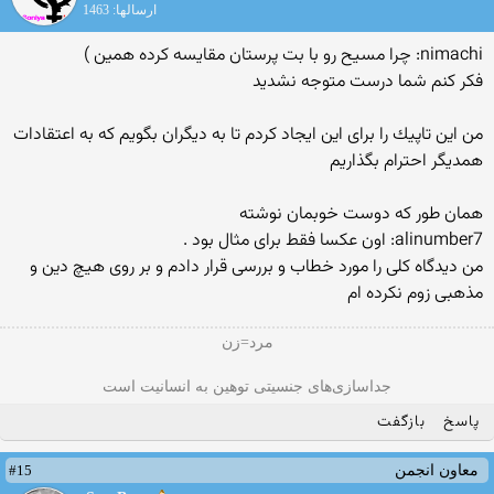
ارسالها: 1463
nimachi: چرا مسیح رو با بت پرستان مقایسه كرده همین )
فكر كنم شما درست متوجه نشدید
من این تاپیك را برای این ایجاد كردم تا به دیگران بگویم كه به اعتقادات
همدیگر احترام بگذاریم
همان طور كه دوست خوبمان نوشته
alinumber7: اون عكسا فقط برای مثال بود .
من دیدگاه كلی را مورد خطاب و بررسی قرار دادم و بر روی هیچ دین و
مذهبی زوم نكرده ام
مرد=زن
جداسازی‌های جنسیتی توهین به انسانیت است
پاسخ
بازگفت
#15
معاون انجمن