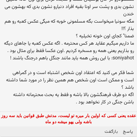
نشون بدی و پشت سر اونا بقیه افراد دنیارو نشون بدی كه بهشون می
خندن
مگه سونیا میخواست بگه مسلمونی خوبه كه میگی عكس كعبه رو هم
بذار ؟!!
ضمنا" كجای اون خونه تخیلیه ؟
ما داریم میگیم عقاید هر كس محترمه . اگه عكس كعبه یا جاهای دیگه
رو بذاریم یعنی همه رو مسخره كردیم .اون عكسا فقط برای مثال بود .
soniyahot: با این روش همه باید مانند جنگل باهم درجنگ باشند !
شما فکر می کنید که اعتقاد اون شخص اشتباه است و در گمراهی
است و ممکن است اون شخص هم همین نظر را در مورد شما داشته
باشد ؟
اگه دو طرف فرهنگشون بالا باشه و فقط یه بحث محترمانه داشته
باشن جنگی در كار نخواهد بود .
عقده یعنی کسی که اولین بار میره تو لیست، مدتش طبق قوانین باید سه روز
باشه ولی یهو میشه دو ماه
پاسخ
بازگفت