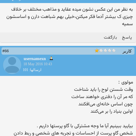
به نظر من این عکس نشون میده عقاید و مذاهب مختلف بر خلاف
چیزی ک بیشتر آدما فکر میکنن،خیلی بهم شباهت دارن و اساسشون
سمیه
پاسخ
بازگفت
#66
کاربر
usernamexn
18 May 2016 10:43
ارسالها: 101
مولوی：
وقت شستن لوح را باید شناخت
که مر آن را دفتری خواهند ساخت
چون اساس خانه‌ای می‌افکنند
اولین بنیاد را بر می‌کنند
بیایید ببینیم آیا ما وجه مشترکی با گاو پرستها داریم .
شخص گاو پرست از احساسات و تجربه های شخصی و ربط دادن