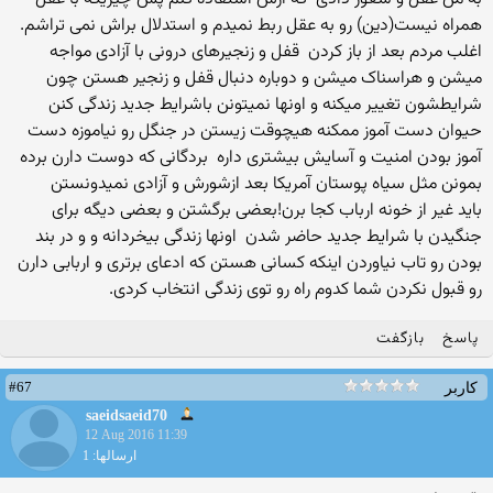
همراه نیست(دین) رو به عقل ربط نمیدم و استدلال براش نمی تراشم.
اغلب مردم بعد از باز کردن قفل و زنجیرهای درونی با آزادی مواجه
میشن و هراسناک میشن و دوباره دنبال قفل و زنجیر هستن چون
شرایطشون تغییر میکنه و اونها نمیتونن باشرایط جدید زندگی کنن
حیوان دست آموز ممکنه هیچوقت زیستن در جنگل رو نیاموزه دست
آموز بودن امنیت و آسایش بیشتری داره بردگانی که دوست دارن برده
بمونن مثل سیاه پوستان آمریکا بعد ازشورش و آزادی نمیدونستن
باید غیر از خونه ارباب کجا برن!بعضی برگشتن و بعضی دیگه برای
جنگیدن با شرایط جدید حاضر شدن اونها زندگی بیخردانه و و در بند
بودن رو تاب نیاوردن اینکه کسانی هستن که ادعای برتری و اربابی دارن
رو قبول نکردن شما کدوم راه رو توی زندگی انتخاب کردی.
پاسخ
بازگفت
#67
کاربر
saeidsaeid70
12 Aug 2016 11:39
ارسالها: 1