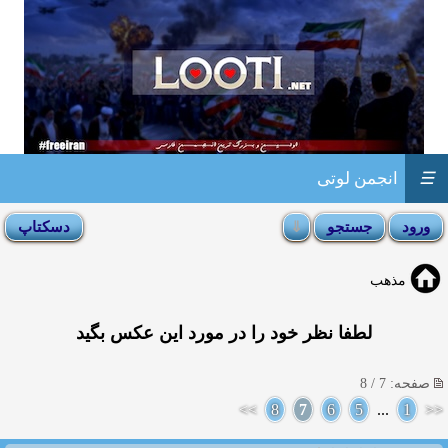
☰
انجمن لوتی
مذهب
لطفا نظر خود را در مورد این عكس بگید
صفحه: 7 / 8
>>
8
7
6
5
...
1
<<