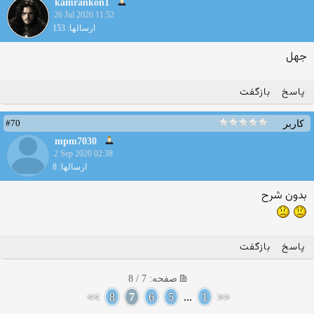
kamrankon1
26 Jul 2020 11:52
ارسالها: 153
جهل
پاسخ
بازگفت
#70
کاربر
mpm7030
2 Sep 2020 02:38
ارسالها: 8
بدون شرح
پاسخ
بازگفت
صفحه: 7 / 8
>>
8
7
6
5
...
1
<<