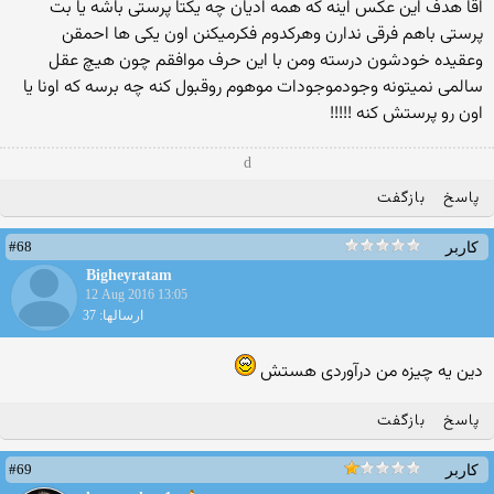
اقا هدف این عکس اینه که همه ادیان چه یکتا پرستی باشه یا بت
پرستی باهم فرقی ندارن وهرکدوم فکرمیکنن اون یکی ها احمقن
وعقیده خودشون درسته ومن با این حرف موافقم چون هیچ عقل
سالمی نمیتونه وجودموجودات موهوم روقبول کنه چه برسه که اونا یا
اون رو پرستش کنه !!!!!
d
پاسخ
بازگفت
#68
کاربر
Bigheyratam
12 Aug 2016 13:05
ارسالها: 37
دین یه چیزه من درآوردی هستش
پاسخ
بازگفت
#69
کاربر