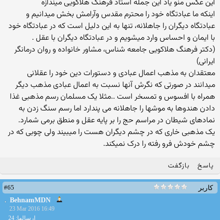
این عکس منو یاد این جمله استاد فرهنگ هلاکویی میندازه
اینکه ما عبادتگاه خود را محترم مقدس وآرامش بخش میدانیم و
عبادتگاه دیگران را جاهلانه، تنها به این دلیل است که در عبادتگاه خود
با ایمان و احساس وارد میشویم و در عبادتگاه دیگران با عقل .
(دکتر فرهنگ هلاکویی جامعه شناس، مشاور خانواده و روان درمانگر
ایرانی)
معتقدان به مذهب اعمال عبادی و دستورات دین خود را عقلانی
میدانند در صورتی که نگرش آنها نسبت به اعمال عبادی مذهب دیگر
همراه با افسوس و تمسخر است ..مثلا یک مسلمان رسم مذهبی غذا
دادن هندوها به موشها را جاهلانه می پندارد اما رسم سنگ زدن به
نمادهای شیطان در مراسم حج را بر پایه عقل و منطق برمی شمارد.
یک مذهبی خاری که در چشم دیگران هست را میبیند ولی چوبی که در
چشم خودش فرو رفته را درک نمیکند.
پاسخ
بازگفت
#65
کاربر
BehnamMDN
23 Mar 2016 16:49
ارسالها: 24