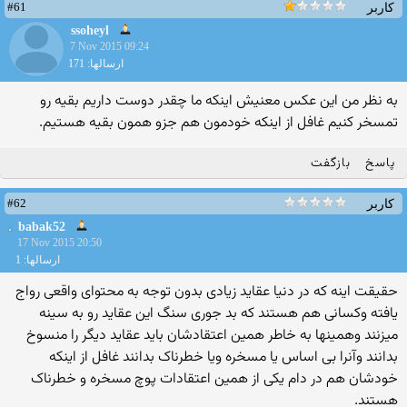
#61
کاربر
ssoheyl
7 Nov 2015 09:24
ارسالها: 171
به نظر من این عکس معنیش اینکه ما چقدر دوست داریم بقیه رو
تمسخر کنیم غافل از اینکه خودمون هم جزو همون بقیه هستیم.
پاسخ
بازگفت
#62
کاربر
babak52
17 Nov 2015 20:50
ارسالها: 1
حقیقت اینه که در دنیا عقاید زیادی بدون توجه به محتوای واقعی رواج
یافته وکسانی هم هستند که بد جوری سنگ این عقاید رو به سینه
میزنند وهمینها به خاطر همین اعتقادشان باید عقاید دیگر را منسوخ
بدانند وآنرا بی اساس یا مسخره ویا خطرناک بدانند غافل از اینکه
خودشان هم در دام یکی از همین اعتقادات پوچ مسخره و خطرناک
هستند.