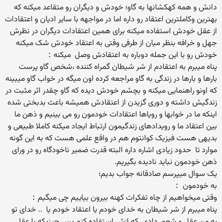
دانش و همه کهکشانها به گاو؛ خودش و دیگران رو متقاعد میکنه که
بهترین وکاملترین اعتقاد رو داره اما در مواجهه با سایر ادیان و اعتقادات
از عقل خودش استفاده میکنه برای همین اعتقادات دیگران در نظرش
جهل و خرافه بنظر میان از طرفی وقتی به اعتقاد خودش شک میکنه
خودش رو با این جمله دوباره به اعتقادش وصل میکنه：
پناه میبرم به اعتقادم از شر شیطان گمراه کننده ،شخص گاو پرست
بارها و بارها در زندگی به گاو مراجعه کرده اون میگه در خواب گاو میبینه
که اونو راهنمایی میکنه و بچشم خودش دیده که گاو چقدر اثر مثبت در
زندگیش داشته و دوری گزیدن از اعتقادش همیشه باعث بدبختی شده
اینکه ما در خوابها و رویاها اعتقادات خودمون رو می بینیم و ذهن ما
بین اعتقاد ما و رویدادهای زندگیمون ارتباط ایجاد میکنه کاملا طبیعی و
بدیهی هست فیزیک کوانتوم هم در واقع علمی هست که به این گونه
موارد تا حدود زیادی اشاره داره البته قدرت ضمیر ناخودگاه رو در ورای
ذهن خودمون نباید نادیده بگیریم.
یک سوال میپرسم صادقانه جواب بدیم؛
به خودمون ：
وقتی میخواهیم از چاه تفکرات کهنه بیرون بیاییم چی میگیم：
پناه میبرم از شر شیطان به خدای خودم یا اعتقاد خودم یا .. خدای تو
به من عقل و شعور دادی که ازش استفاده کنم پس چیزیکه با عقل