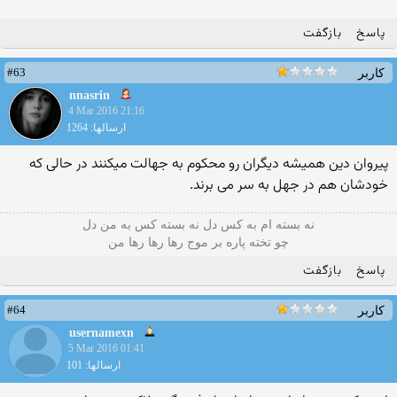
پاسخ
بازگفت
#63
کاربر
nnasrin
4 Mar 2016 21:16
ارسالها: 1264
پیروان دین همیشه دیگران رو محکوم به جهالت میکنند در حالی که
خودشان هم در جهل به سر می برند.
نه بسته ام به کس دل نه بسته کس به من دل
چو تخته پاره بر موج رها رها رها من
پاسخ
بازگفت
#64
کاربر
usernamexn
5 Mar 2016 01:41
ارسالها: 101