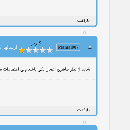
بازگفت
کاربر
Mamal007
ارسالها: 476
شايد از نظر ظاهرى اعمال يكى باشد ولى اعتقادات
بازگفت