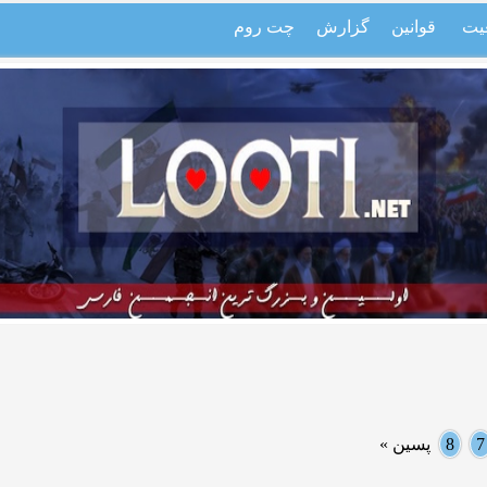
یت
قوانین
گزارش
چت روم
7
8
پسین »