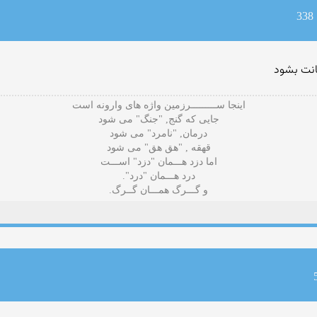
3
انت بشود
اینجا ســـــــــرزمین واژه های وارونه است
جایی که گنج, "جنگ" می شود
درمان, "نامرد" می شود
قهقه , "هق هق" می شود
اما دزد هـــمان "دزد" اســـت
درد هـــمان "درد".
و گـــرگ همـــان گــرگ.