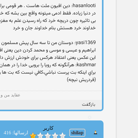
hasanlooti: دین افیون ملت هاست . هر قو
در دنیا زیاده. فقط ادمی میتونه واقع بین بشه که خ
بی تاثیره چون دریچه خرد که راه رسیدن علم به م
خداوند خرد هستش بنام خداوند جان و خرد
yasi1369: دوستان من تا سه سال پیش مسلمو
ابراهیم و عیسی و موسی و محمد کردن دین یعنی اف
این عکس یعنی اعتقاد هرکس برای خودش ارزش داره
kashmar: هرآنگونه که رویا را برویی خدا را در همان قالب بجویی به هر شکلی شود در خاطر تو خیالت را خداوندت بگویی....
براي اينکه بت پرست نباشي،کافي نيست که بت ها ر
(فردريش نيچه)
عقاید من و 
بازگفت
کاربر
shilap
ارسالها: 416