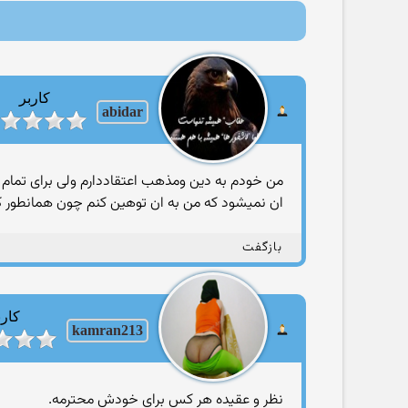
کاربر
abidar
من خودم به دین ومذهب اعتقاددارم ولی برای تمام 
ان نمیشود که من به ان توهین کنم چون همانطور که
بازگفت
کارب
kamran213
نظر و عقیده هر کس برای خودش محترمه.