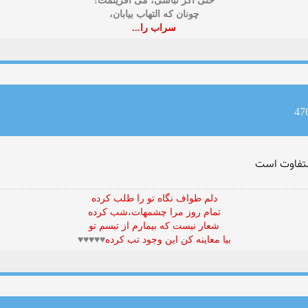
حتی اگر نباشی، می آفرینمت!
چونان که التهاب بیابان،
سراب را...
 متفاوت است
دلم طواف نگاه تو را طلب کرده
تمام روز مرا چشمهات،شب کرده
شعار نيست که بيمارم از تبسم تو
بيا معاينه کن اين وجود تب کرده
♥♥♥♥♥