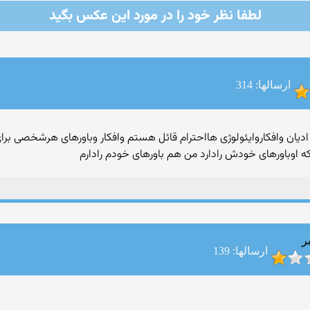
لطفا نظر خود را در مورد این عكس بگید
ارسالها: 314
ادیان وافکاروایئولوژی هااحترام قائل هستم وافکار وباورهای هرشخصی بر
 اوباورهای خودش رادارد من هم باورهای خودم رادارم
ر
ارسالها: 139