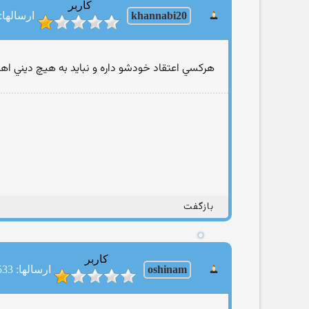
کاربر
khannabi20
ارسالها: 38
هركسي اعتقاد خودشو داره و نبايد به هيچ ديني اه
بازگفت
کاربر
oshinam
ارسالها: 533