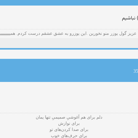
 نباشیم
عزيز گول يوزر منو نخورين .اين يوزرو به عشق عشقم درست كردم. همييييييييييي
دلم برای هم آغوشیِ صمیمی‌ِ تنها یمان
برای نوازش
برای صدا کردن‌های تو
برای حرف‌های خوب