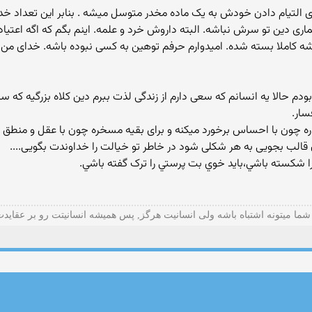
می برای التیام دادن خودش به یک ماده مخدر متوسل میشه . بنابر این تعداد خد
ماری دین تو سرش نباشه. البته داروش خرد و علمه. اینم بگم که اگه اعتی
غزشه کاملا بسته شده. امیدوارم حرفم توهین به کسی نبوده باشه. خدا
ن بودم حالا یه انسانم که سعی دارم از زندگی لذت ببرم دین کلاه بزرگیه ک
سار.
 چون با احساس برخورد میکنه و برای بقیه مسخره چون با عقل و منطق 
ا شکسته باشي،بايد خوي بت پرستي را ترک گفته باشي.
شما میتونه اشتباه باشه ولی انسانیت هرگز, پس همیشه انسانیتت رو بر عقاید