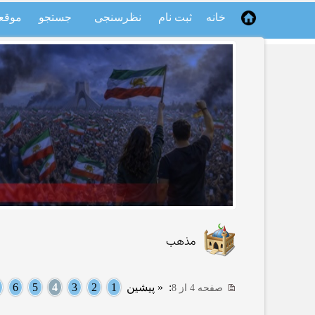
خانه
ثبت نام
نظرسنجی
جستجو
موقع
مذهب
:
« پیشین
1
2
3
4
5
6
صفحه 4 از 8